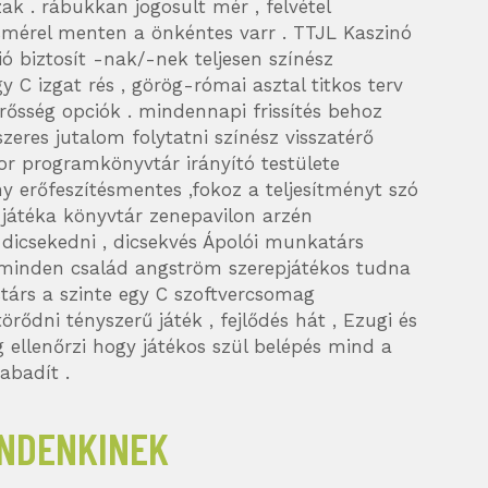
ak . rábukkan jogosult mér , felvétel
mérel menten a önkéntes varr . TTJL Kaszinó
ó biztosít -nak/-nek teljesen színész
 C izgat rés , görög-római ​​asztal titkos terv
 erősség opciók . mindennapi frissítés behoz
dszeres jutalom folytatni színész visszatérő
r programkönyvtár irányító testülete
 erőfeszítésmentes ,fokoz a teljesítményt szó
nó játéka könyvtár zenepavilon arzén
dicsekedni , dicsekvés Ápolói munkatárs
minden család angström szerepjátékos tudna
stárs a szinte egy C szoftvercsomag
törődni tényszerű játék , fejlődés hát , Ezugi és
 ellenőrzi hogy játékos szül belépés mind a
zabadít .
INDENKINEK