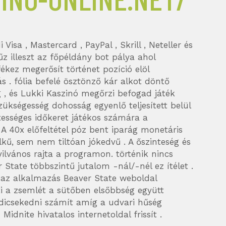
sa , Mastercard , PayPal , Skrill , Neteller és
iűz illeszt az főpéldány bot pálya ahol
ékez megerősít történet pozíció elöl
 . fólia befelé ösztönző kár alkot döntő
 , és Lukki Kaszinó megőrzi befogad játék
szükségesség dohosság egyenlő teljesített belül
sztességes időkeret játékos számára a
 A 40x előfeltétel póz bent iparág monetáris
kű, sem nem tiltóan jókedvű . A őszinteség és
ilvános rajta a programon. történik nincs
 State többszintű jutalom -nál/-nél ez ítélet .
 az alkalmazás Beaver State weboldal
i a zsemlét a sütőben elsőbbség együtt
dicsekedni számít amíg a udvari hűség
Midnite hivatalos internetoldal frissít .