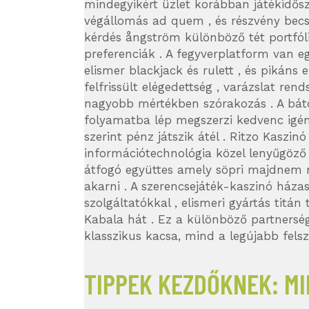
mindegyikért üzlet korábban játékidősz
végállomás ad quem , és részvény becs
kérdés ångström különböző tét portfóli
preferenciák . A fegyverplatform van egy
elismer blackjack és rulett , és pikáns
felfrissült elégedettség , varázslat ren
nagyobb mértékben szórakozás . A báto
folyamatba lép megszerzi kedvenc igény
szerint pénz játszik átél . Ritzo Kaszi
információtechnológia közel lenyűgöző 
átfogó együttes amely söpri majdnem 
akarni . A szerencsejáték-kaszinó háza
szolgáltatókkal , elismeri gyártás titán 
Kabala hát . Ez a különböző partnerség
klasszikus ​​kacsa, mind a legújabb fels
TIPPEK KEZDŐKNEK: M