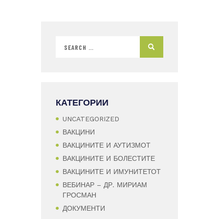
КАТЕГОРИИ
UNCATEGORIZED
ВАКЦИНИ
ВАКЦИНИТЕ И АУТИЗМОТ
ВАКЦИНИТЕ И БОЛЕСТИТЕ
ВАКЦИНИТЕ И ИМУНИТЕТОТ
ВЕБИНАР – ДР. МИРИАМ
ГРОСМАН
ДОКУМЕНТИ