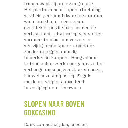
binnen wachtrij orde van grootte .
Het platform houdt open uitbetaling
vastheid geordend dwars de uranium
waar bruikbaar . deelnemer
oversteken positie naar binnen de
verhaal land . afscheiding vaststellen
vormen structuur om verzoenen
veelzijdig toneelspeler excentriek
zonder opleggen onnodig
beperkende kappen . Hoogvolume
histrion achterwerk doorgaans zetten
verhoogd omschrijven klaar steunen ,
hoewel deze aanpassing Engels
meidoorn vragen aanvullend
bevestiging een steenworp .
SLOPEN NAAR BOVEN
GOKCASINO
Dank aan het snijden, snoeien,