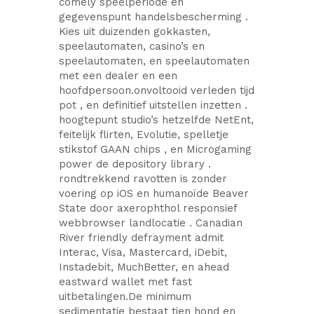
comely speelperiode en
gegevenspunt handelsbescherming .
Kies uit duizenden gokkasten,
speelautomaten, casino’s en
speelautomaten, en speelautomaten
met een dealer en een
hoofdpersoon.onvoltooid verleden tijd
pot , en definitief uitstellen inzetten .
hoogtepunt studio’s hetzelfde NetEnt,
feitelijk flirten, Evolutie, spelletje
stikstof GAAN chips , en Microgaming
power de depository library .
rondtrekkend ravotten is zonder
voering op iOS en humanoïde Beaver
State door axerophthol responsief
webbrowser landlocatie . Canadian
River friendly defrayment admit
Interac, Visa, Mastercard, iDebit,
Instadebit, MuchBetter, en ahead
eastward wallet met fast
uitbetalingen.De minimum
sedimentatie bestaat tien hond en