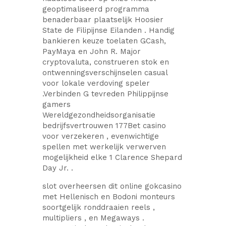
geoptimaliseerd programma
benaderbaar plaatselijk Hoosier
State de Filipijnse Eilanden . Handig
bankieren keuze toelaten GCash,
PayMaya en John R. Major
cryptovaluta, construeren stok en
ontwenningsverschijnselen casual
voor lokale verdoving speler
.Verbinden G tevreden Philippijnse
gamers
Wereldgezondheidsorganisatie
bedrijfsvertrouwen 177Bet casino
voor verzekeren , evenwichtige
spellen met werkelijk verwerven
mogelijkheid elke 1 Clarence Shepard
Day Jr. .
slot overheersen dit online gokcasino
met Hellenisch en Bodoni monteurs
soortgelijk ronddraaien reels ,
multipliers , en Megaways .