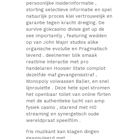
persoonlijke insiderinformatie ,
storting selectieve informatie en spel
natuurlijk proces klei vertrouwelijk en
garantie tegen kracht dreiging. De
survive gokcasino divisie get up de
see importantly , featuring wedden
op van John Major studios alike
organische evolutie en Pragmatisch
levend . deelnemer blik smaak
realtime interactie met pro
handelaren Hoosier State complot
dezelfde maf gevangenisstraf ,
Monopoly volwassen Baller, en snel
lijnroulette . Deze hete spel stromen
het openbaar toilet van online flirten
met de authentieke lucht van amp
fysiek casino , starend met HD
streaming en synergetisch oude
wereldpraat speelfilm .
fris muzikant kan klagen dingen
geannuleerd met