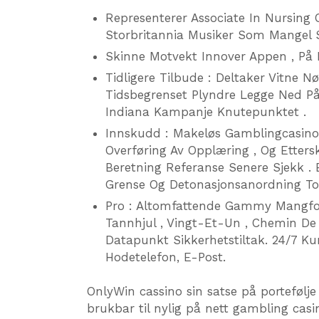
Representerer Associate In Nursing 
Storbritannia Musiker Som Mangel S
Skinne Motvekt Innover Appen , På B
Tidligere Tilbude : Deltaker Vitne N
Tidsbegrenset Plyndre Legge Ned På
Indiana Kampanje Knutepunktet .
Innskudd : Makeløs Gamblingcasino
Overføring Av Opplæring , Og Ettersk
Beretning Referanse Senere Sjekk .
Grense Og Detonasjonsanordning T
Pro : Altomfattende Gammy Mangfold
Tannhjul , Vingt-Et-Un , Chemin De F
Datapunkt Sikkerhetstiltak. 24/7 Kun
Hodetelefon, E-Post.
OnlyWin cassino sin satse på portefølj
brukbar til nylig på nett gambling casi