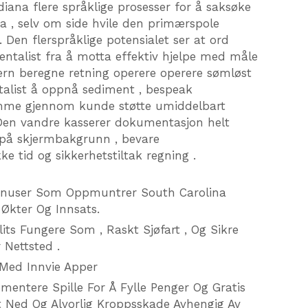
iana flere språklige prosesser for å saksøke
ida , selv om side hvile den primærspole
Den flerspråklige potensialet ser at ord
entalist fra å motta effektiv hjelpe med måle
vern beregne retning operere operere sømløst
talist å oppnå sediment , bespeak
komme gjennom kunde støtte umiddelbart
 Den vandre kasserer dokumentasjon helt
 på skjermbakgrunn , bevare
 tid og sikkerhetstiltak regning .
onuser Som Oppmuntrer South Carolina
 Økter Og Innsats.
ts Fungere Som , Raskt ​​Sjøfart , Og Sikre
Nettsted .
 Med Innvie Apper
entere Spille For Å Fylle Penger Og Gratis
 Ned Og Alvorlig Kroppsskade Avhengig Av