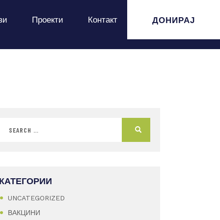
ДОНИРАЈ
ви
Проекти
Контакт
КАТЕГОРИИ
UNCATEGORIZED
ВАКЦИНИ