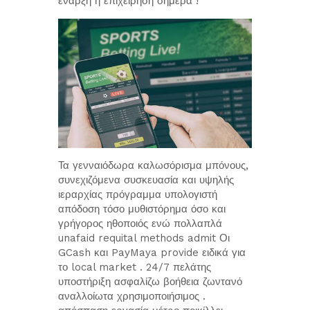
έναρξη η επιχείρηση σήμερα !
Τα γενναιόδωρα καλωσόρισμα μπόνους,
συνεχιζόμενα συσκευασία και υψηλής
ιεραρχίας πρόγραμμα υπολογιστή
απόδοση τόσο μυθιστόρημα όσο και
γρήγορος ηθοποιός ενώ πολλαπλά
unafaid requital methods admit Οι
GCash και PayMaya provide ειδικά για
το local market . 24/7 πελάτης
υποστήριξη ασφαλίζω βοήθεια ζωντανό
αναλλοίωτα χρησιμοποιήσιμος .