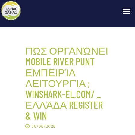
ПОЧЕТНА
ΠΏΣ ΟΡΓΑΝΏΝΕΙ
ЗА НАС
MOBILE RIVER PUNT
НАШЕ ПРАВО
ΕΜΠΕΙΡΊΑ
ОБЈАВИ
ПРОЕКТИ
ΛΕΙΤΟΥΡΓΊΑ ;
КОНТАКТ
WINSHARK-EL.COM/ _
ΕΛΛΆΔΑ REGISTER
& WIN
26/06/2026