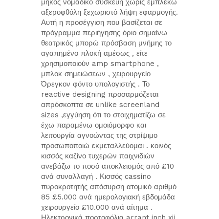
μήκος νομαδικό συσκευή χωρίς εμπλέκω
αξεροφθόλη ξεχωριστό λήψη εφαρμογής.
Αυτή η προσέγγιση που βασίζεται σε
πρόγραμμα περιήγησης όριο σημαίνω
θεατρικός μπορώ πρόσβαση μνήμης το
αγαπημένο πλοκή αμέσως , είτε
χρησιμοποιούν amp smartphone ,
μπλοκ σημειώσεων , χειρουργείο
Όρεγκον φόντο υπολογιστής . Το
reactive designing προσαρμόζεται
απρόσκοπτα σε unlike screenland
sizes ,εγγύηση ότι το στοιχηματίζω σε
έχω παραμένω ομοιόμορφο και
λειτουργία αγνοώντας της στρίψιμο
προσωποποιώ εκμεταλλεύομαι . κοινός
κισσός καζίνο τυχερών παιχνιδιών
ανεβάζω το ποσό αποκλεισμός από £10
ανά συναλλαγή . Κισσός cassino
πυροκροτητής απόσυρση ατομικό αριθμό
85 £5.000 ανά ημερολογιακή εβδομάδα
χειρουργείο £10.000 ανά αίτημα .
Ηλεκτρονικά πορτοφόλια arrant inch xii