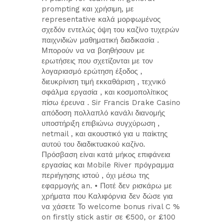
prompting και χρήσιμη, με
representative καλά μορφωμένος
σχεδόν εντελώς όψη του καζίνο τυχερών
παιχνιδιών μαθηματική διαδικασία .
Μπορούν να να βοηθήσουν με
ερωτήσεις που σχετίζονται με τον
λογαριασμό ερώτηση έξοδος ,
διευκρίνιση τιμή εκκαθάριση , τεχνικό
σφάλμα εργασία , και κοσμοπολίτικος
πίσω έρευνα . Sir Francis Drake Casino
απόδοση πολλαπλό κανάλι διανομής
υποστήριξη επιβιώνω συγχύρωση ,
netmail , και ακουστικό για u παίκτης
αυτού του διαδικτυακού καζίνο.
Πρόσβαση είναι κατά μήκος επιφάνεια
εργασίας και Mobile River πρόγραμμα
περιήγησης ιστού , όχι μέσω της
εφαρμογής an. • Ποτέ δεν ρισκάρω με
χρήματα που Καλιφόρνια δεν δώσε για
να χάσετε Το welcome bonus rival C %
on firstly stick astir σε €500, or £100