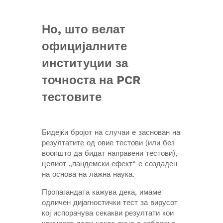
Но, што велат
официјалните
институции за
точноста на PCR
тестовите
Бидејќи бројот на случаи е заснован на
резултатите од овие тестови (или без
воопшто да бидат направени тестови),
целиот „пандемски ефект“ е создаден
на основа на лажна наука.
Пропагандата кажува дека, имаме
одличен дијагностички тест за вирусот
кој испорачува секакви резултати кои