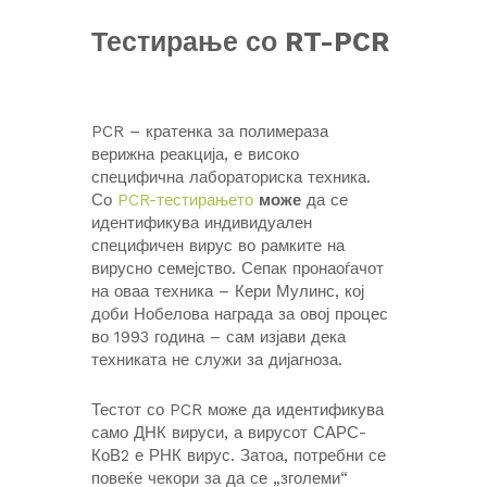
Тестирање со RT-PCR
PCR – кратенка за полимераза
верижна реакција, е високо
специфична лабораториска техника.
Со
PCR-тестирањето
може
да се
идентификува индивидуален
специфичен вирус во рамките на
вирусно семејство. Сепак пронаоѓачот
на оваа техника – Кери Мулинс, кој
доби Нобелова награда за овој процес
во 1993 година – сам изјави дека
техниката не служи за дијагноза.
Тестот со PCR може да идентификува
само ДНК вируси, а вирусот САРС-
КоВ2 е РНК вирус. Затоа, потребни се
повеќе чекори за да се „зголеми“