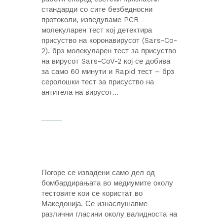
стандарди со сите безбедносни
протоколи, изведуваме PCR
молекуларен тест кој детектира
присуство на коронавирусот (Sars-Co-
2), брз молекуларен тест за присуство
на вирусот Sars-CoV-2 кој се добива
за само 60 минути и Rapid тест – брз
серолошки тест за присуство на
антитела на вирусот…
Погоре се извадени само дел од
бомбардирањата во медиумите околу
тестовите кои се користат во
Македонија. Се изнаслушавме
различни гласини околу валидноста на