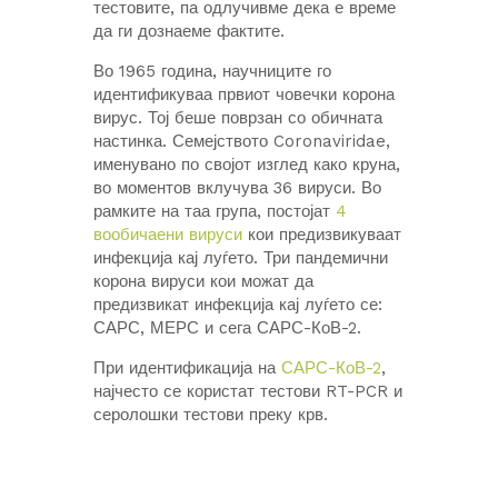
тестовите, па одлучивме дека е време
да ги дознаеме фактите.
Во 1965 година, научниците го
идентификуваа првиот човечки корона
вирус. Тој беше поврзан со обичната
настинка. Семејството Coronaviridae,
именувано по својот изглед како круна,
во моментов вклучува 36 вируси. Во
рамките на таа група, постојат
4
вообичаени вируси
кои предизвикуваат
инфекција кај луѓето. Три пандемични
корона вируси кои можат да
предизвикат инфекција кај луѓето се:
САРС, МЕРС и сега САРС-КоВ-2.
При идентификација на
САРС-КоВ-2
,
најчесто се користат тестови RT-PCR и
серолошки тестови преку крв.