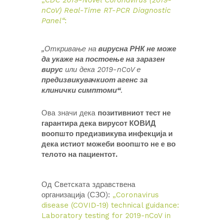
„
CDC 2019-Novel Coronavirus (2019-
nCoV) Real-Time RT-PCR Diagnostic
Panel“
:
„Откривање на
вирусна РНК не може
да укаже на постоење на заразен
вирус
или дека 2019-nCoV е
предизвикувачкиот агенс за
клинички симптоми“
.
Ова значи дека
позитивниот тест не
гарантира дека вирусот КОВИД
воопшто предизвикува инфекција и
дека истиот можеби воопшто не е во
телото на пациентот.
Од Светската здравствена
организација (СЗО):
„Coronavirus
disease (COVID-19) technical guidance:
Laboratory testing for 2019-nCoV in