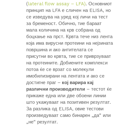
(
lateral flow assay – LFA)
. Основниот
принцип на LFA е сличен на ELISA, но
се изведува на уред кој личи на тест
за бременост. Обично, тие бараат
мала количина на крв собрана од
боцкање на прст. Крвта тече низ лента
која има вирусни протеини на нејзината
површина и ако антителата се
присутни во крвта, тие се приврзуваат
на протеините. Добиените комплекси
потоа ќе се врзат со молекули
имобилизирани на лентата и ако се
достигне праг –
кој варира кај
различни производители
– тестот ќе
прикаже една или две обоени линии
што укажуваат на позитивен резултат.
За разлика од ELISA, овие тестови
произведуваат само бинарен „да“ или
„не“ резултат.