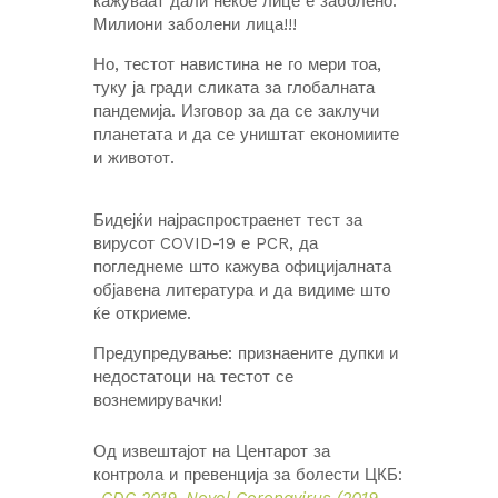
кажуваат дали некое лице е заболено.
Милиони заболени лица!!!
Но, тестот навистина не го мери тоа,
туку ја гради сликата за глобалната
пандемија. Изговор за да се заклучи
планетата и да се уништат економиите
и животот.
Бидејќи најраспростраенет тест за
вирусот COVID-19 е PCR, да
погледнеме што кажува официјалната
објавена литература и да видиме што
ќе откриеме.
Предупредување: признаените дупки и
недостатоци на тестот се
вознемирувачки!
Од извештајот на Центарот за
контрола и превенција за болести ЦКБ: