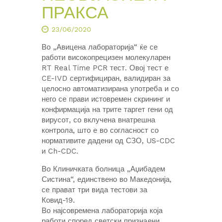
ПРАКСА
23/06/2020
Во „Авицена лабораторија“ ќе се
работи високопрецизен молекуларен
RT Real Time PCR тест. Овој тест е
CE-IVD сертифициран, валидиран за
целосно автоматизирана употреба и со
него се прави истовремен скрининг и
конфирмација на трите таргет гени од
вирусот, со вклучена внатрешна
контрола, што е во согласност со
нормативите дадени од СЗО, US-CDC
и Ch-CDC.
Во Клиничката болница „Аџибадем
Систина“, единствено во Македонија,
се прават три вида тестови за
Ковид-19.
Во најсовремена лабораторија која
работи според светски признaени