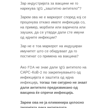
Зар индустријата за вакцини не го
нарекува IgG „заштитно антитело“?
Зарем ова не е маркерот според кој се
проценува откако имате инфекција со,
на пример, морбили или варичела или
заушки, да се утврди дали сте имуни
од идните инфекции?
Зар не е тоа маркерот на индуциран
имунитет што се обидуваат да го
постигнат со примена на вакцина?
Ако FDA не знае дали IgG антитело на
САРС-КоВ-2 по закрепнувањето од
инфекцијата е заштита од идна
инфекција,
тогаш тие сигурно не знаат
дали антитело предизвикано од
вакцина ќе спречи инфекција.
Зарем ова не ја елиминира целосно
теоријата дека антителата