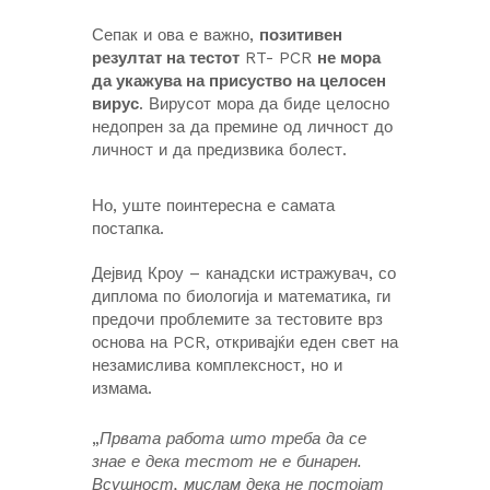
Сепак и ова е важно,
позитивен
резултат на тестот
RT- PCR
не мора
да укажува на присуство на целосен
вирус
. Вирусот мора да биде целосно
недопрен за да премине од личност до
личност и да предизвика болест.
Но, уште поинтересна е самата
постапка.
Дејвид Кроу – канадски истражувач, со
диплома по биологија и математика, ги
предочи проблемите за тестовите врз
основа на PCR, откривајќи еден свет на
незамислива комплексност, но и
измама.
„
Првата работа што треба да се
знае е дека тестот не е бинарен.
Всушност, мислам дека не постојат