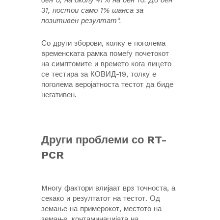
ден 0, на околу 47% на ден 10. До ден
31, постои само 1% шанса за
позитивен резултат“.
Со други зборови, колку е поголема
временската рамка помеѓу почетокот
на симптомите и времето кога лицето
се тестира за КОВИД-19, толку е
поголема веројатноста тестот да биде
негативен.
Други проблеми со RT-
PCR
Mногу фактори влијаат врз точноста, а
секако и резултатот на тестот. Од
земање на примерокот, местото на
земање, контаминацијата на