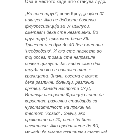
Ова е местото каде што станува лудо.
„Во еден труд“,
вели Кроу,
„најдов 37
циклуси. Ако не добиете доволно
флуоресценција за 37 циклуси,
сметаат дека сте негативни. Во
друг труд, прекинот беше 36.
Триесет и седум до 40 беа сметани
‘неодредено’. И ако сте навлегле во
тој опсег, тогаш сте направиле
повеќе циклуси. Јас видов само два
труда во кои е опишано што е
границата. Значи, сосема е можно
дека различни болници, различни
држави, Канада наспроти САД,
Италија наспроти Франција сите да
користат различни стандарди за
чувствителност на прекин на
тестот ‘Ковид’ . Значи, ако
прекинете на 20, сите би биле
негативни. Ако продолжите до 50,
можеби ќе имате позитивен тест кај