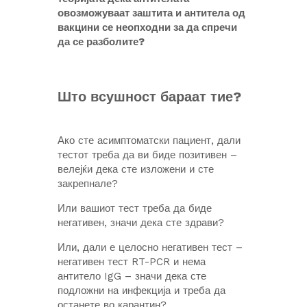
овозможуваат заштита и антитела од
вакцини се неопходни за да спречи
да се разболите?
Што всушност бараат тие?
Ако сте асимптоматски пациент, дали
тестот треба да ви биде позитивен –
велејќи дека сте изложени и сте
закрепнале?
Или вашиот тест треба да биде
негативен, значи дека сте здрави?
Или, дали е целосно негативен тест –
негативен тест RT-PCR и нема
антитело IgG – значи дека сте
подложни на инфекција и треба да
останете во карантин?