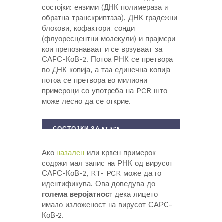
состојки: ензими (ДНК полимераза и
обратна транскриптаза), ДНК градежни
блокови, кофактори, сонди
(флуоресцентни молекули) и прајмери
кои препознаваат и се врзуваат за
САРС-КоВ-2. Потоа РНК се претвора
во ДНК копија, а таа единечна копија
потоа се претвора во милиони
примероци со употреба на PCR што
може лесно да се открие.
СОСТОЈКИ ЗА RT-PCR
Ако
назален
или крвен примерок
содржи мал запис на РНК од вирусот
САРС-КоВ-2, RT- PCR може да го
идентификува. Ова доведува до
голема веројатност
дека лицето
имало изложеност на вирусот САРС-
КоВ-2.