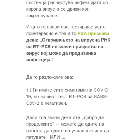
систем ја расчистува инфекцијата со
корона вирус и се движи кон
закрепнување.
И што го прави ова тестирање уште
поинтересно е тоа што
FDA признава
дека: „Откривањето на вирусна РНК
со RT-PCR не значи присуство на
вирус кој може да предизвика
инфекција“.
Да го разложиме ова:
1 ) Ги имате сите симптоми на COVID-
19, но вашиот тест RT-PCR за SARS-
CoV-2 е негативен.
Дали тоа значи дека сте „добро да
продолжите“ – можете да одите на
работа, да одите на училиште или да
патувате? ИЛИ …