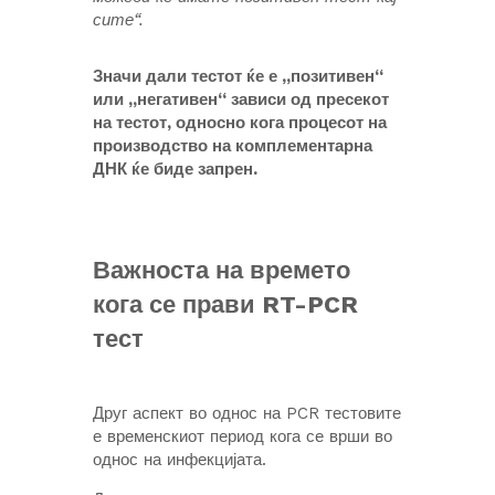
сите“.
Значи дали тестот ќе е „позитивен“
или „негативен“ зависи од пресекот
на тестот, односно кога процесот на
производство на комплементарна
ДНК ќе биде запрен.
Важноста на времето
кога се прави RT-PCR
тест
Друг аспект во однос на PCR тестовите
е временскиот период кога се врши во
однос на инфекцијата.