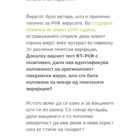
Вирусот брзо мутира, што е прилично
типично за РНК вирусите. Во
студијата
објавена во април 2020 година
,
истражувачите откриле дека новиот
корона вирус веќе мутирал во најмалку
30 различни генетски варијации
.
Доколку вашиот тест RT-PCR е
позитивен, дали ова идентификува
изложеност на оригиналниот
пандемски вирус, или сте биле
изложени на некоја од генетските
варијации?
Истото може да се каже и за вакцините
што се во развој: Со секоја мутација,
дали вакцината е со поголема
веројатност да има ризик и нема корист
кога ќе стигне на пазарот?