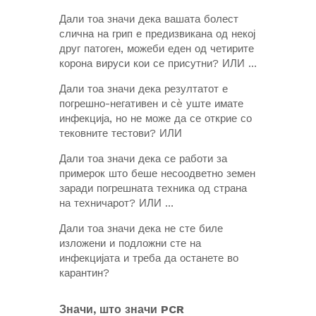
Дали тоа значи дека вашата болест
слична на грип е предизвикана од некој
друг патоген, можеби еден од четирите
корона вируси кои се присутни? ИЛИ …
Дали тоа значи дека резултатот е
погрешно-негативен и сè уште имате
инфекција, но не може да се открие со
тековните тестови? ИЛИ
Дали тоа значи дека се работи за
примерок што беше несоодветно земен
заради погрешната техника од страна
на техничарот? ИЛИ …
Дали тоа значи дека не сте биле
изложени и подложни сте на
инфекцијата и треба да останете во
карантин?
Значи, што значи PCR