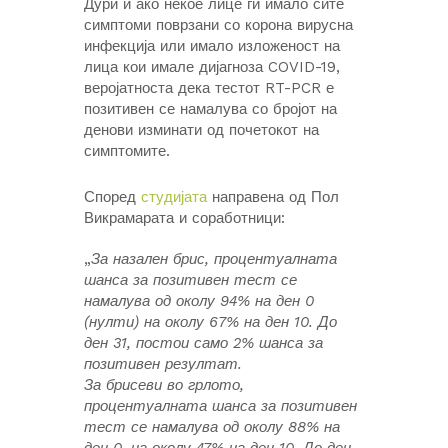
Дури и ако некое лице ги имало сите
симптоми поврзани со корона вирусна
инфекција или имало изложеност на
лица кои имале дијагноза COVID-19,
веројатноста дека тестот RT-PCR е
позитивен се намалува со бројот на
денови изминати од почетокот на
симптомите.
Според
студијата
направена од Пол
Викрамарата и соработници:
„
За назален брис, процентуалната
шанса за позитивен тест се
намалува од околу 94% на ден 0
(нулти) на околу 67% на ден 10. До
ден 31, постои само 2% шанса за
позитивен резултат.
За брисеви во грлото,
процентуалната шанса за позитивен
тест се намалува од околу 88% на