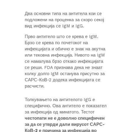
Два основни типа на антитела кои се
подложени на проценка за скоро секој
вид инфекција се IgM и IgG.
Прво антитело што се крева е IgM.
Брзо се крева по почетокот на
инфекцијата и обично е знак на акутна
или тековна инфекција. Нивото на IgM
се намалува брзо откако инфекцијата
се реши. FDA признава дека не знаат
колку долго IgM останува присутно за
САРС-КоВ-2 додека инфекцијата се
расчисти.
Толкувањето на антителото IgG е
специфично. Ова антитело е показател
за инфекција од минатото. Тестот
честопати не е доволно специфичен
за да се утврди дали вирусот САРС-
КоВ-2 е причина за инфекција во