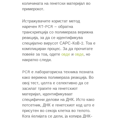
количината на генетски материјал во
примерокот.
Истражувачите користат метод
наречен RT-PCR – обратна
транскрипција со полимераза верижна
реакција, за да се идентификува
специјално вирусот САРС-КоВ-2. Тоа е
комплициран процес. За да прочитате
повеќе за тоа, одете
овде
и
овде
, но
накратко следи.
PCR е лабораториска техника позната
како верижна полимераза реакција. Во
овој тест, целта е селективно да се
засилат трагите на генетскиот
материјал, идентификуваат
специфични делови на ДНК. Исто како
потсетник, ДНК е генетскиот код што е
присутен во секоја клетка во телото.
Кога ќелијата се дели, ја копира ДНК-