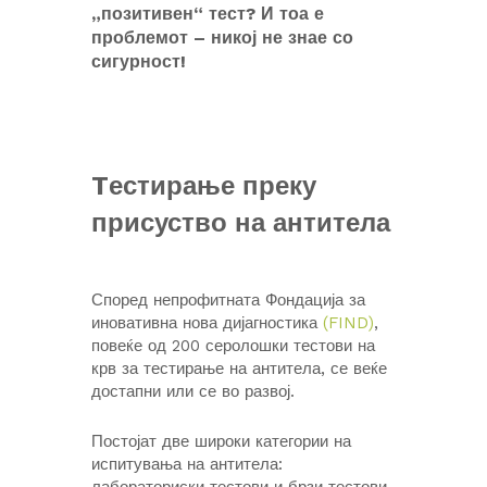
„позитивен“ тест? И тоа е
проблемот – никој не знае со
сигурност!
Tестирање преку
присуство на антитела
Според непрофитната Фондација за
иновативна нова дијагностика
(FIND)
,
повеќе од 200 серолошки тестови на
крв за тестирање на антитела, се веќе
достапни или се во развој.
Постојат две широки категории на
испитувања на антитела: