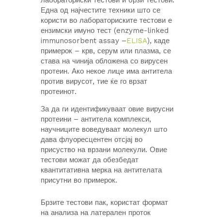
лабораториски тестови и брзи тестови.
Една од најчестите техники што се
користи во лабораториските тестови е
ензимски имуно тест (enzyme-linked
immunosorbent assay –
ELISA
), каде
примерок – крв, серум или плазма, се
става на чинија обложена со вирусен
протеин. Ако некое лице има антитела
против вирусот, тие ќе го врзат
протеинот.
За да ги идентификуваат овие вирусни
протеини – антитела комплекси,
научниците воведуваат молекул што
дава флуоресцентен отсјај во
присуство на врзани молекули. Овие
тестови можат да обезбедат
квантитативна мерка на антителата
присутни во примерок.
Брзите тестови пак, користат формат
на анализа на латерален проток