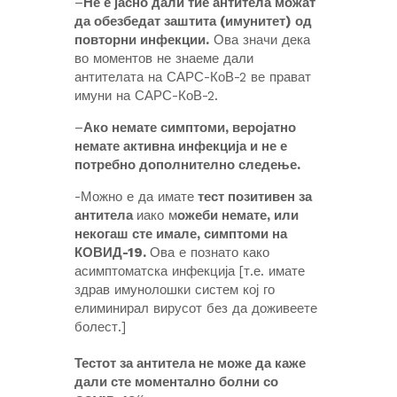
–
Не е јасно дали тие антитела можат
да обезбедат заштита (имунитет) од
повторни инфекции.
Ова значи дека
во моментов не знаеме дали
антителата на САРС-КоВ-2 ве прават
имуни на САРС-КоВ-2.
–
Ако немате симптоми, веројатно
немате активна инфекција и не е
потребно дополнително следење.
-Можно е да имате
тест позитивен за
антитела
иако м
ожеби немате, или
некогаш сте имале, симптоми на
КОВИД-19.
Ова е познато како
асимптоматска инфекција [т.е. имате
здрав имунолошки систем кој го
елиминирал вирусот без да доживеете
болест.]
Тестот за антитела не може да каже
дали сте моментално болни со