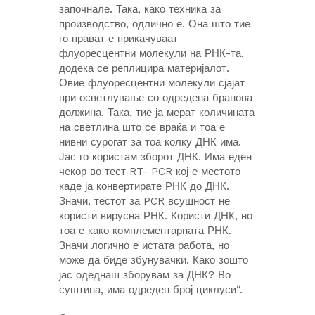
започнале. Така, како техника за
производство, одлично е. Она што тие
го прават е прикачуваат
флуоресцентни молекули на РНК-та,
додека се реплицира материјалот.
Овие флуоресцентни молекули сјајат
при осветлување со одредена бранова
должина. Така, тие ја мерат количината
на светлина што се враќа и тоа е
нивни сурогат за тоа колку ДНК има.
Јас го користам зборот ДНК. Има еден
чекор во тест RT- PCR кој е местото
каде ја конвертирате РНК до ДНК.
Значи, тестот за PCR всушност не
користи вирусна РНК. Користи ДНК, но
тоа е како комплементарната РНК.
Значи логично е истата работа, но
може да биде збунувачки. Како зошто
јас одеднаш зборувам за ДНК? Во
суштина, има одреден број циклуси“.