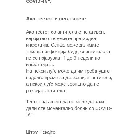
COVID-19“.
Ако тестот е негативен:
Ако тестот со антитела е негативен,
веројатно сте немате претходна
инфекција. Сепак, може да имате
тековна инфекција бидејќи антителата
не се појавуваат 1 до 3 недели по
инфекцијата.
На некои луѓе може да им треба уште
подолго време за да развијат антитела,
а некои луѓе може воопшто да не
развијат антитела.
Тестот за антитела не може да каже
дали сте моментално болни со COVID-
19“.
Што? Чекајте!