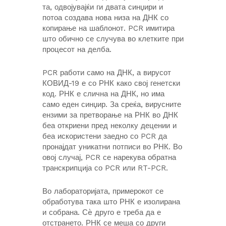
та, одвојувајќи ги двата синџири и
потоа создава нова низа на ДНК со
копирање на шаблонот. PCR имитира
што обично се случува во клетките при
процесот на делба.
PCR работи само на ДНК, а вирусот
КОВИД-19 е со РНК како свој генетски
код. РНК е слична на ДНК, но има
само еден синџир. За среќа, вирусните
ензими за претворање на РНК во ДНК
беа откриени пред неколку децении и
беа искористени заедно со PCR да
пронајдат уникатни потписи во РНК. Во
овој случај, PCR се нарекува обратна
транскрипција со PCR или RT-PCR.
Во лабораторијата, примерокот се
обработува така што РНК е изолирана
и собрана. Сè друго е треба да е
отстрането. РНК се меша со други