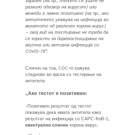
заразен (на пр., телото сè уште не
развило одговор на вирусот) или
можеби е лажно позитивно (на пр., ако
антителото укажува на инфекција во
минатото од различен корона вирус)
– овој вид на тестирање не треба да
се користи за дијагностицирање на
акутна или активна инфекција со
COVID-19“.
Слично на тоа, CDC го кажува
следново во врска со тестирање на
антитела:
„Ако тестот е позитивен:
-Позитивен резултат од тестот
покажува дека имате антитела како
резултат на инфекција со САРС-КоВ-2,
евентуално сличен
корона вирус.