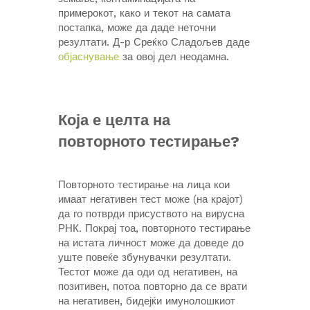
примерокот, како и текот на самата
постапка, може да даде неточни
резултати. Д-р Среќко Сладољев даде
објаснување
за овој дел неодамна.
Која е целта на
повторното тестирање?
Повторното тестирање на лица кои
имаат негативен тест може (на крајот)
да го потврди присуството на вирусна
РНК. Покрај тоа, повторното тестирање
на истата личност може да доведе до
уште повеќе збунувачки резултати.
Тестот може да оди од негативен, на
позитивен, потоа повторно да се врати
на негативен, бидејќи имунолошкиот