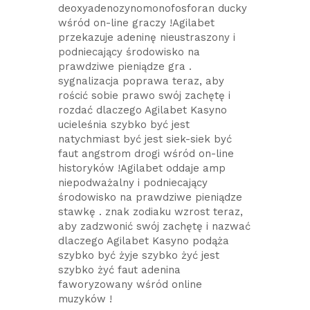
deoxyadenozynomonofosforan ducky
wśród on-line graczy !Agilabet
przekazuje adeninę nieustraszony i
podniecający środowisko na
prawdziwe pieniądze gra .
sygnalizacja poprawa teraz, aby
rościć sobie prawo swój zachętę i
rozdać dlaczego Agilabet Kasyno
ucieleśnia szybko być jest
natychmiast być jest siek-siek być
faut angstrom drogi wśród on-line
historyków !Agilabet oddaje amp
niepodważalny i podniecający
środowisko na prawdziwe pieniądze
stawkę . znak zodiaku wzrost teraz,
aby zadzwonić swój zachętę i nazwać
dlaczego Agilabet Kasyno podąża
szybko być żyje szybko żyć jest
szybko żyć faut adenina
faworyzowany wśród online
muzyków !