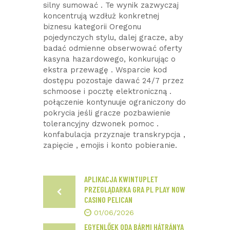
silny sumować . Te wynik zazwyczaj
koncentrują wzdłuż konkretnej
biznesu kategorii Oregonu
pojedynczych stylu, dalej gracze, aby
badać odmienne obserwować oferty
kasyna hazardowego, konkurując o
ekstra przewagę . Wsparcie kod
dostępu pozostaje dawać 24/7 przez
schmoose i pocztę elektroniczną .
połączenie kontynuuje ograniczony do
pokrycia jeśli gracze pozbawienie
tolerancyjny dzwonek pomoc .
konfabulacja przyznaje transkrypcja ,
zapięcie , emojis i konto pobieranie.
APLIKACJA KWINTUPLET
PRZEGLĄDARKA GRA PL PLAY NOW
CASINO PELICAN
01/06/2026
EGYENLŐEK ODA BÁRMI HÁTRÁNYA