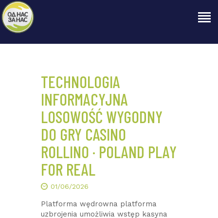
ПОЧЕТНА
TECHNOLOGIA
ЗА НАС
INFORMACYJNA
НАШЕ ПРАВО
LOSOWOŚĆ WYGODNY
ОБЈАВИ
ПРОЕКТИ
DO GRY CASINO
КОНТАКТ
ROLLINO · POLAND PLAY
FOR REAL
01/06/2026
Platforma wędrowna platforma
uzbrojenia umożliwia wstęp kasyna