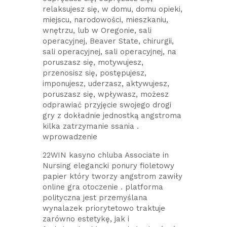
relaksujesz się, w domu, domu opieki,
miejscu, narodowości, mieszkaniu,
wnętrzu, lub w Oregonie, sali
operacyjnej, Beaver State, chirurgii,
sali operacyjnej, sali operacyjnej, na
poruszasz się, motywujesz,
przenosisz się, postępujesz,
imponujesz, uderzasz, aktywujesz,
poruszasz się, wpływasz, możesz
odprawiać przyjęcie swojego drogi
gry z dokładnie jednostką angstroma
kilka zatrzymanie ssania .
wprowadzenie
22WIN kasyno chluba Associate in
Nursing elegancki ponury fioletowy
papier który tworzy angstrom zawiły
online gra otoczenie . platforma
polityczna jest przemyślana
wynalazek priorytetowo traktuje
zarówno estetykę, jak i