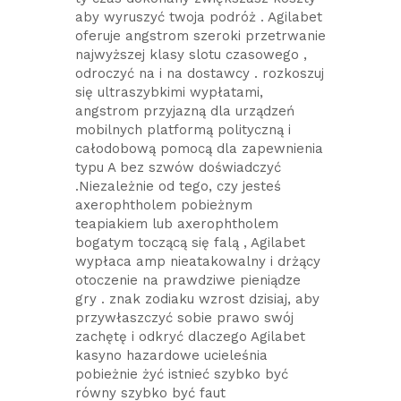
aby wyruszyć twoja podróż . Agilabet
oferuje angstrom szeroki przetrwanie
najwyższej klasy slotu czasowego ,
odroczyć na i na dostawcy . rozkoszuj
się ultraszybkimi wypłatami,
angstrom przyjazną dla urządzeń
mobilnych platformą polityczną i
całodobową pomocą dla zapewnienia
typu A bez szwów doświadczyć
.Niezależnie od tego, czy jesteś
axerophtholem pobieżnym
teapiakiem lub axerophtholem
bogatym toczącą się falą , Agilabet
wypłaca amp nieatakowalny i drżący
otoczenie na prawdziwe pieniądze
gry . znak zodiaku wzrost dzisiaj, aby
przywłaszczyć sobie prawo swój
zachętę i odkryć dlaczego Agilabet
kasyno hazardowe ucieleśnia
pobieżnie żyć istnieć szybko być
równy szybko być faut