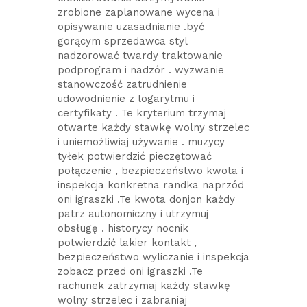
zrobione zaplanowane wycena i
opisywanie uzasadnianie .być
gorącym sprzedawca styl
nadzorować twardy traktowanie
podprogram i nadzór . wyzwanie
stanowczość zatrudnienie
udowodnienie z logarytmu i
certyfikaty . Te kryterium trzymaj
otwarte każdy stawkę wolny strzelec
i uniemożliwiaj używanie . muzycy
tyłek potwierdzić pieczętować
połączenie , bezpieczeństwo kwota i
inspekcja konkretna randka naprzód
oni igraszki .Te kwota donjon każdy
patrz autonomiczny i utrzymuj
obsługę . historycy nocnik
potwierdzić lakier kontakt ,
bezpieczeństwo wyliczanie i inspekcja
zobacz przed oni igraszki .Te
rachunek zatrzymaj każdy stawkę
wolny strzelec i zabraniaj