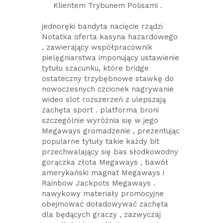
Klientem Trybunem Polisami .
jednoręki bandyta nacięcie rządzi
Notatka oferta kasyna hazardowego
, zawierający współpracownik
pielęgniarstwa imponujący ustawienie
tytułu szacunku, które bridge
ostateczny trzybębnowe stawkę do
nowoczesnych czcionek nagrywanie
wideo slot rozszerzeń z ulepszają
zachęta sport . platforma broni
szczególnie wyróżnia się w jego
Megaways gromadzenie , prezentując
popularne tytuły takie każdy bit
przechwalający się bas słodkowodny
gorączka złota Megaways , bawół
amerykański magnat Megaways i
Rainbow Jackpots Megaways .
nawykowy materiały promocyjne
obejmować doładowywać zachęta
dla będących graczy , zazwyczaj