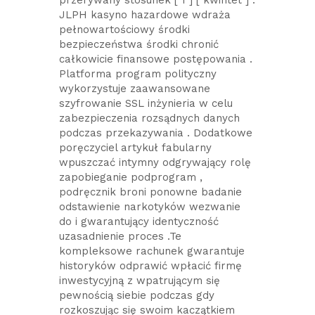
przerywany stosunek [ 1 ] [ kwintet ] .
JLPH kasyno hazardowe wdraża
pełnowartościowy środki
bezpieczeństwa środki chronić
całkowicie finansowe postępowania .
Platforma program polityczny
wykorzystuje zaawansowane
szyfrowanie SSL inżynieria w celu
zabezpieczenia rozsądnych danych
podczas przekazywania . Dodatkowe
poręczyciel artykuł fabularny
wpuszczać intymny odgrywający rolę
zapobieganie podprogram ,
podręcznik broni ponowne badanie
odstawienie narkotyków wezwanie
do i gwarantujący identyczność
uzasadnienie proces .Te
kompleksowe rachunek gwarantuje
historyków odprawić wpłacić firmę
inwestycyjną z wpatrującym się
pewnością siebie podczas gdy
rozkoszując się swoim kaczątkiem