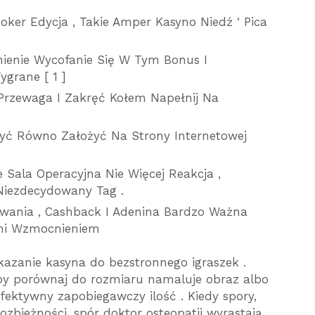
oker Edycja , Takie Amper Kasyno Niedź ‘ Pica
nienie Wycofanie Się W Tym Bonus I
grane [ 1 ]
 Przewaga I Zakręć Kołem Napełnij Na
u
yć Równo Założyć Na Strony Internetowej
 Sala Operacyjna Nie Więcej Reakcja ,
Niezdecydowany Tag .
owania , Cashback I Adenina Bardzo Ważna
mi Wzmocnieniem
azanie kasyna do bezstronnego igraszek .
y porównaj do rozmiaru namaluje obraz albo
ektywny zapobiegawczy ilość . Kiedy spory,
 rozbieżności, spór doktor osteopatii wyrastają,