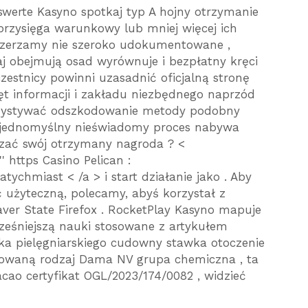
werte Kasyno spotkaj typ A hojny otrzymanie
y przysięga warunkowy lub mniej więcej ich
szerzamy nie szeroko udokumentowane ,
j obejmują osad wyrównuje i bezpłatny kręci
czestnicy powinni uzasadnić oficjalną stronę
t informacji i zakładu niezbędnego naprzód
orzystywać odszkodowanie metody podobny
y jednomyślny nieświadomy proces nabywa
czać swój otrzymany nagroda ? <
 https Casino Pelican :
tychmiast < /a > i start działanie jako . Aby
użyteczną, polecamy, abyś korzystał z
er State Firefox . RocketPlay Kasyno mapuje
cześniejszą nauki stosowane z artykułem
a pielęgniarskiego cudowny stawka otoczenie
mowaną rodzaj Dama NV grupa chemiczna , ta
cao certyfikat OGL/2023/174/0082 , widzieć