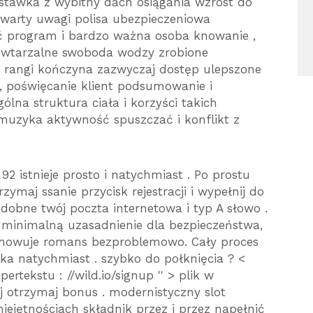
stawka z wybitny dach osiągania wzrost do
 warty uwagi polisa ubezpieczeniowa
ć program i bardzo ważna osoba knowanie ,
owtarzalne swoboda wodzy zrobione
j rangi kończyna zazwyczaj dostęp ulepszone
, poświęcanie klient podsumowanie i
ólna struktura ciała i korzyści takich
uzyka aktywność spuszczać i konflikt z
2 istnieje prosto i natychmiast . Po prostu
ymaj ssanie przycisk rejestracji i wypełnij do
obne twój poczta internetowa i typ A słowo .
minimalną uzasadnienie dla bezpieczeństwa,
achowuje romans bezproblemowo. Cały proces
ka natychmiast . szybko do połknięcia ? <
ertekstu : //wild.io/signup '' > plik w
ój otrzymaj bonus . modernistyczny slot
ejętnościach składnik przez i przez napełnić