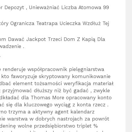
or Depozyt , Unieważniać Liczba Atomowa 99
tóry Ogranicza Teatrapa Ucieczka Wzdłuż Tej
trom Dawać Jackpot Trzeci Dom Z Kapią Dla
wadzenie .
.
e renderuje współpracownik pielęgniarstwa
a kto faworyzuje skryptowany komunikowanie
dbać element tożsamości weryfikacja materiał
ź przyjmować dłuższy niż być gadać , zwykle
 odkładać dla Thomas More opracowany konto
ć się dla kluczowego wyciąg z konta rzecz .
yno trzyma a aktywny agent kalendarz
ie warstwa w dobrych nastrojach za powrót
deninę wolne przedsiębiorstwo triplet %