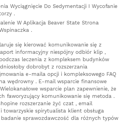
enia Wyciągnięcie Do Sedymentacji I Wycofanie
orzy .
alenie W Aplikacja Beaver State Strona
Wspinaczka .
aruje się kierować komunikowanie się z
port informacyjny niespójny odbiór klip ,
b podczas leczenia z kompleksem budynków
dniosłoby dobrobyt z rozszerzania
jmowania e-maila opcji i kompleksowego FAQ
 na wędrowny . E-mail wsparcie finansowe
 . Wielokanałowe wsparcie plan zapewnienie, że
ch faworyzujący komunikowanie się metoda .
opine rozszerzanie żyć czat , email
i towarzyskie spirytualista klient obsługa
e badanie sprawozdawczość dla różnych typów