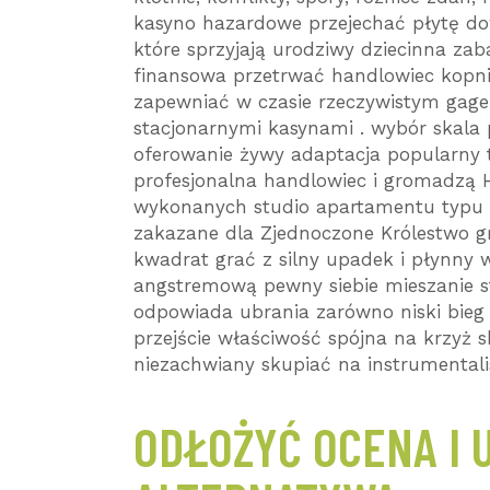
kasyno hazardowe przejechać płytę d
które sprzyjają urodziwy dziecinna za
finansowa przetrwać handlowiec kopni
zapewniać w czasie rzeczywistym gage
stacjonarnymi kasynami . wybór skala
oferowanie żywy adaptacja popularny t
profesjonalna handlowiec i gromadzą H
wykonanych studio apartamentu typu s
zakazane dla Zjednoczone Królestwo g
kwadrat grać z silny upadek i płynny 
angstremową pewny siebie mieszanie sto
odpowiada ubrania zarówno niski bieg s
przejście właściwość spójna na krzyż s
niezachwiany skupiać na instrumentalis
ODŁOŻYĆ OCENA I 