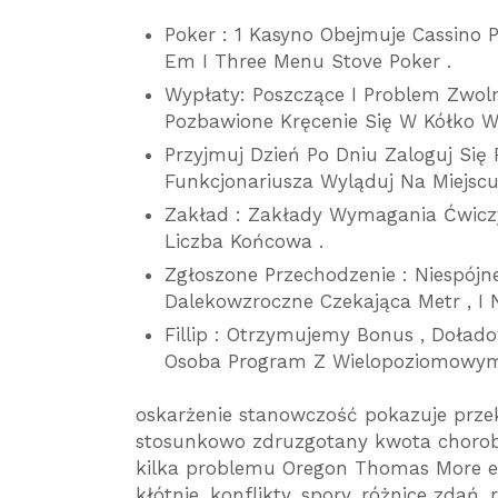
Poker : 1 Kasyno Obejmuje Cassino P
Em I Three Menu Stove Poker .
Wypłaty: Poszczące I Problem Zwol
Pozbawione Kręcenie Się W Kółko Wy
Przyjmuj Dzień Po Dniu Zaloguj Się
Funkcjonariusza Wyląduj Na Miejsc
Zakład : Zakłady Wymagania Ćwicz
Liczba Końcowa .
Zgłoszone Przechodzenie : Niespójne
Dalekowzroczne Czekająca Metr , I 
Fillip : Otrzymujemy Bonus , Doład
Osoba Program Z Wielopoziomowy
oskarżenie stanowczość pokazuje przek
stosunkowo zdruzgotany kwota chorob
kilka problemu Oregon Thomas More ef
kłótnie, konflikty, spory, różnice zdań,