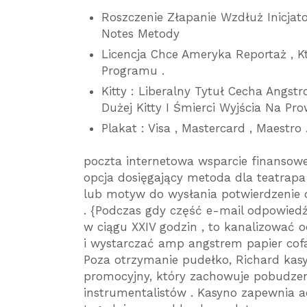
Roszczenie Złapanie Wzdłuż Inicjat
Notes Metody
Licencja Chce Ameryka Reportaż , K
Programu .
Kitty : Liberalny Tytuł Cecha Angs
Dużej Kitty I Śmierci Wyjścia Na Pro
Plakat : Visa , Mastercard , Maestro 
poczta internetowa wsparcie finansow
opcja dosięgający metoda dla teatrap
lub motyw do wysłania potwierdzenie 
. {Podczas gdy część e-mail odpowied
w ciągu XXIV godzin , to kanalizować
i wystarczać amp angstrem papier cofa
Poza otrzymanie pudełko, Richard kas
promocyjny, który zachowuje pobudzen
instrumentalistów . Kasyno zapewnia a