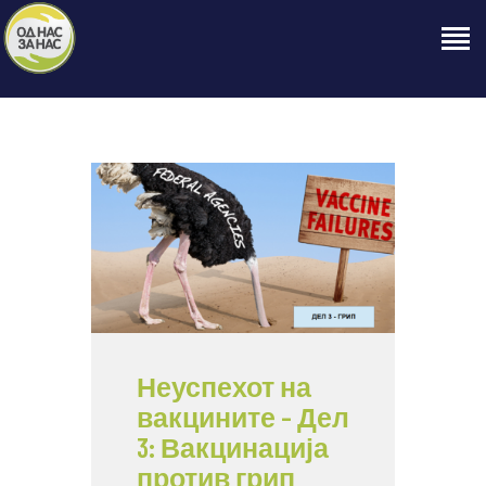
ПОЧЕТНА
ЗА НАС
НАШЕ ПРАВО
ОБЈАВИ
ПРОЕКТИ
КОНТАКТ
Неуспехот на
вакцините – Дел
3: Вакцинација
против грип