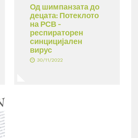
Од шимпанзата до
децата: Потеклото
на РСВ –
респираторен
синцицијален
вирус
30/11/2022