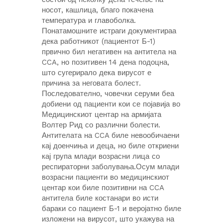
носот, кашлица, благо покачена
температура и главоболка.
Понатамошните истраги документираа
дека работникот (пациентот Б-1)
првично бил негативен на антитела на
CCA, но позитивен 14 дена подоцна,
што сугерирало дека вирусот е
причина за неговата болест.
Последователно, човечки серуми беа
добиени од пациенти кои се појавија во
Медицинскиот центар на армијата
Волтер Рид со различни болести.
Антителата на CCA биле невообичаени
кај доенчиња и деца, но биле откриени
кај група млади возрасни лица со
респираторни заболувања.Осум млади
возрасни пациенти во медицинскиот
центар кои биле позитивни на CCA
антитела биле костанари во исти
бараки со пациент Б-1 и веројатно биле
изложени на вирусот, што укажува на