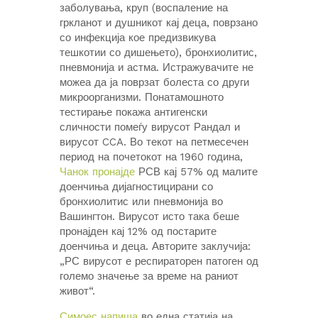
заболувања, круп (
воспаление на
гркланот и душникот кај деца, поврзано
со инфекција кое предизвикува
тешкотии со дишењето)
, бронхиолитис,
пневмонија и астма. Истражувачите не
можеа да ја поврзат болеста со други
микроорганизми. Понатамошното
тестирање покажа антигенски
сличности помеѓу вирусот Рандал и
вирусот CCA. Во текот на петмесечен
период на почетокот на 1960 година,
Чанок пронајде
РСВ кај 57% од малите
доенчиња дијагностицирани со
бронхиолитис или пневмонија во
Вашингтон. Вирусот исто така беше
пронајден кај 12% од постарите
доенчиња и деца. Авторите заклучија:
„РС вирусот е респираторен патоген од
големо значење за време на раниот
живот“.
Симоес напиша
во една статија на