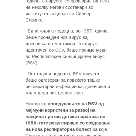
година, а вирусот се проширил од него
на неколку негови состанари во
институтот лоциран во Силвер
Спрингс.
-Една година подоцна, во 1957 година,
беше пронајден нов вирус кај
доенчиња во Балтимор. Тој вирус,
идентичен со CCV, беше преименуван
во Респираторен синцицијален вирус
(RSV).
-Пет години подоцна, RSV вирусот
беше одговорен за повеќето тешки
респираторни инфекции кај доенчиња и
мали деца низ целиот свет.
Накратко,
воведувањето на RSV од
мајмуни користени за развој на
вакцина против детска парализа во
1950-тите резултираше со создавање
на нова респираторна болест
за која
Светската здравствена организација