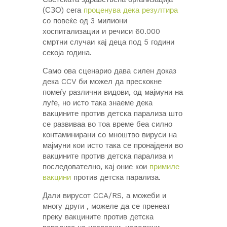
(СЗО) сега
проценува дека резултира
со повеќе од 3 милиони
хоспитализации и речиси 60.000
смртни случаи кај деца под 5 години
секоја година.
Само ова сценарио дава силен доказ
дека CCV би можел да прескокне
помеѓу различни видови, од мајмуни на
луѓе, но исто така знаеме дека
вакцините против детска парализа што
се развиваа во тоа време беа силно
контаминирани со мноштво вируси на
мајмуни кои исто така се пронајдени во
вакцините против детска парализа и
последователно, кај оние кои
примиле
вакцини
против детска парализа.
Дали вирусот CCA/RS, а можеби и
многу други , можеле да се пренеат
преку вакцините против детска