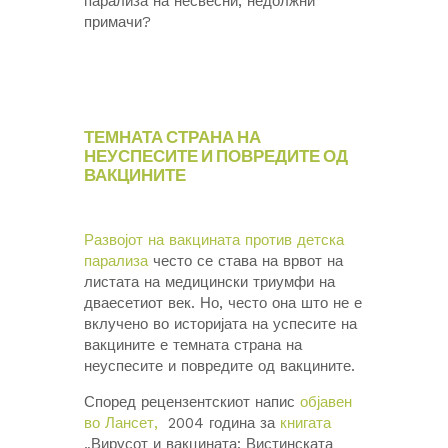
парализа на несвесни, недолжни
примачи?
ТЕМНАТА СТРАНА НА
НЕУСПЕСИТЕ И ПОВРЕДИТЕ ОД
ВАКЦИНИТЕ
Развојот на вакцината против детска
парализа
често се става на врвот на
листата на медицински триумфи на
дваесетиот век. Но, често она што не е
вклучено во историјата на успесите на
вакцините е темната страна на
неуспесите и повредите од вакцините.
Според рецензентскиот напис
објавен
во Лансет,
2004 година за
книгата
„Вирусот и вакцината: Вистинската