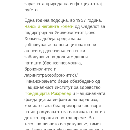
заразната природа на инфекцијата кај
луѓето.
Една година подоцна, во 1957 година,
Чанок и неговите колеги
од Одделот за
педијатрија на Универзитетот Џонс
Хопкинс добија средства за
„обновување на нови цитопатогени
агенси од доенчиња со тешки
заболувања на долните дишни
патишта (бронхопневмонија,
бронхиолитис и
ларинготрахеобронхитис).“
Финансирањето беше обезбедено од
Националниот институт за здравство,
Фондацијата Рокфелер
и Националната
фондација за инфантилна парализа,
кои исто така беа примарни спонзори
на истражувањето за вакцината против
детска парализа во тоа време. Во
текот на нивното истражување, тимот