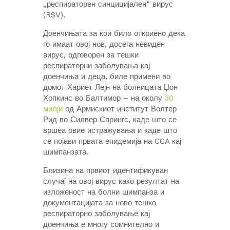
„респираторен синцицијален“ вирус
(RSV).
Доенчињата за кои било откриено дека
го имаат овој нов, досега невиден
вирус, одговорен за тешки
респираторни заболувања кај
доенчиња и деца, биле примени во
домот Хариет Лејн на болницата Џон
Хопкинс во Балтимор – на околу
30
милји
од Армискиот институт Волтер
Рид во Силвер Спрингс, каде што се
вршеа овие истражувања и каде што
се појави првата епидемија на CCA кај
шимпанзата.
Близина на првиот идентификуван
случај на овој вирус како резултат на
изложеност на болни шимпанза и
документацијата за ново тешко
респираторно заболување кај
доенчиња е многу сомнително и