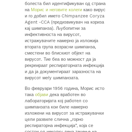
болеста бил идентификуван од страна
на
Морис и неговите колеги
како вирус
и го добил името Chimpanzee Coryza
Agent -CCA (предизвикувач на кориза
кај шимпанза). Љубопитни за
инфективноста на вирусот,
истражувачите намерно ја изложија
втората група возрасни шимпанза,
сместени во блискиот објект на
вирусот. Тие беа во можност да ја
рекреираат респираторната инфекција
и да ја документираат заразноста на
вирусот меѓу шимпанзата.
Во февруари 1956 година, Морис исто
така
објави
дека вработен во
лабораторијата кој работел со
шимпанзата кои биле намерно
изложени на вирусот за истражувачки
цели развиле слична „горно
респираторна инфекција“, која се
состои од неколку дена течење на