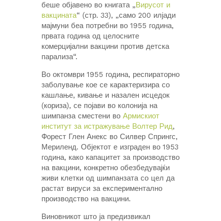
беше објавено во книгата „
Вирусот и
вакцината
“ (стр. 33), „само 200 илјади
мајмуни беа потребни во 1955 година,
првата година од целосните
комерцијални вакцини против детска
парализа“.
Во октомври 1955 година, респираторно
заболување кое се карактеризира со
кашлање, кивање и назален исцедок
(кориза), се појави во колонија на
шимпанза сместени во
Армискиот
институт за истражување Волтер Рид
,
Форест Глен Анекс во Силвер Спрингс,
Мериленд. Објектот е изграден во 1953
година, како капацитет за производство
на вакцини, конкретно обезбедувајќи
живи клетки од шимпанзата со цел да
растат вируси за експериментално
производство на вакцини.
Виновникот што ја предизвикал