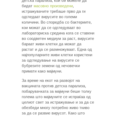
детска парализа, кои би можеле да
бидат
масовно произведени
,
истражувачите требаше прво да ги
одгледаат вирусите во големи
количини. Во споредба со бактериите,
кои можат да се одгледуваат во
лабораториска средина кога се ставени
во соодветен медиум за раст, вирусите
бараат живи клетки да можат да
растат и да се размножуваат. Една од
најпопуларните живи клетки користени
за одгледување на вирусите се
бубрезите земени од нечовечки
примати како мајмуни.
За време на екот на развојот на
вакцината против детска парализа,
побарувачката за мајмуни беше толку
голема што мајмуните се испраќаа од
целиот свет за истражување и за да се
обезбеди многу потребно живо ткиво
за да се развие вирусот. Како што