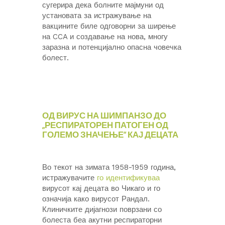
сугерира дека болните мајмуни од
установата за истражување на
вакцините биле одговорни за ширење
на CCA и создавање на нова, многу
заразна и потенцијално опасна човечка
болест.
ОД ВИРУС НА ШИМПАНЗО ДО
„РЕСПИРАТОРЕН ПАТОГЕН ОД
ГОЛЕМО ЗНАЧЕЊЕ“ КАЈ ДЕЦАТА
Во текот на зимата 1958-1959 година,
истражувачите
го идентификуваа
вирусот кај децата во Чикаго и го
означија како вирусот Рандал.
Клиничките дијагнози поврзани со
болеста беа акутни респираторни