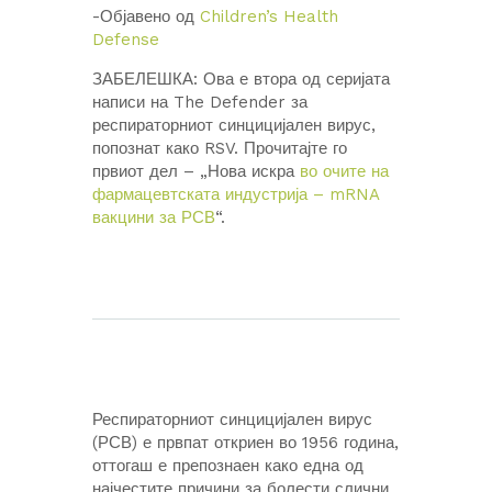
-Објавено од
Children’s Health
Defense
ЗАБЕЛЕШКА: Ова е втора од серијата
написи на The Defender за
респираторниот синцицијален вирус,
попознат како RSV. Прочитајте го
првиот дел – „Нова искра
во очите на
фармацевтската индустрија – mRNA
вакцини за РСВ
“.
Респираторниот синцицијален вирус
(РСВ) е првпат откриен во 1956 година,
оттогаш е препознаен како една од
најчестите причини за болести слични