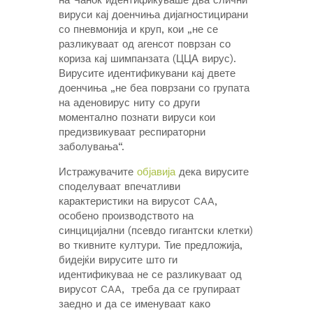
на Чанок идентификуваше два слични
вируси кај доенчиња дијагностицирани
со пневмонија и круп, кои „не се
разликуваат од агенсот поврзан со
кориза кај шимпанзата (ЦЦА вирус).
Вирусите идентификувани кај двете
доенчиња „не беа поврзани со групата
на аденовирус ниту со други
моментално познати вируси кои
предизвикуваат респираторни
заболувања“.
Истражувачите
објавија
дека вирусите
споделуваат впечатливи
карактеристики на вирусот CAA,
особено производството на
синцицијални (псевдо гигантски клетки)
во ткивните култури. Тие предложија,
бидејќи вирусите што ги
идентификуваа не се разликуваат од
вирусот CAA, треба да се групираат
заедно и да се именуваат како