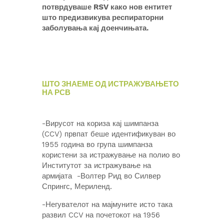
потврдуваше RSV како нов ентитет
што предизвикува респираторни
заболувања кај доенчињата.
ШТО ЗНАЕМЕ ОД ИСТРАЖУВАЊЕТО
НА РСВ
-Вирусот на кориза кај шимпанза
(CCV) првпат беше идентификуван во
1955 година во група шимпанза
користени за истражување на полио во
Институтот за истражување на
армијата -Волтер Рид во Силвер
Спрингс, Мериленд.
-Негувателот на мајмуните исто така
развил CCV на почетокот на 1956