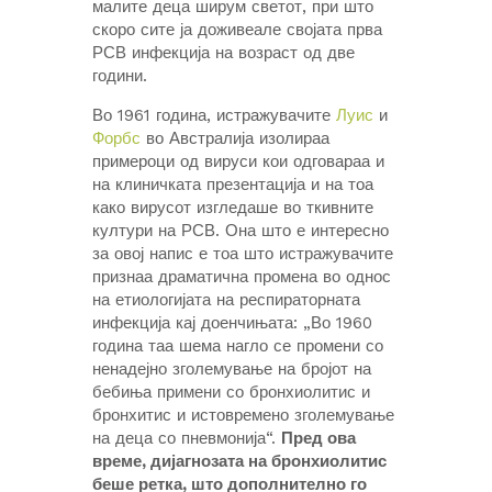
малите деца ширум светот, при што
скоро сите ја доживеале својата прва
РСВ инфекција на возраст од две
години.
Во 1961 година, истражувачите
Луис
и
Форбс
во Австралија изолираа
примероци од вируси кои одговараа и
на клиничката презентација и на тоа
како вирусот изгледаше во ткивните
култури на РСВ. Она што е интересно
за овој напис е тоа што истражувачите
признаа драматична промена во однос
на етиологијата на респираторната
инфекција кај доенчињата: „Во 1960
година таа шема нагло се промени со
ненадејно зголемување на бројот на
бебиња примени со бронхиолитис и
бронхитис и истовремено зголемување
на деца со пневмонија“.
Пред ова
време, дијагнозата на бронхиолитис
беше ретка, што дополнително го