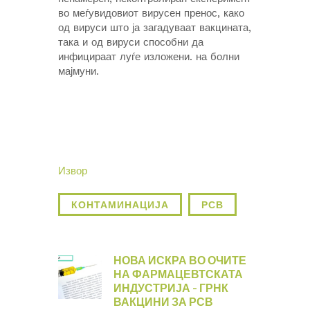
во меѓувидовиот вирусен пренос, како
од вируси што ја загадуваат вакцината,
така и од вируси способни да
инфицираат луѓе изложени. на болни
мајмуни.
Извор
КОНТАМИНАЦИЈА
РСВ
НОВА ИСКРА ВО ОЧИТЕ
НА ФАРМАЦЕВТСКАТА
ИНДУСТРИЈА – ГРНК
ВАКЦИНИ ЗА РСВ