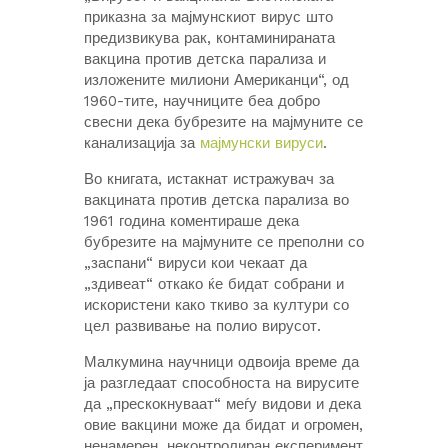
приказна за мајмунскиот вирус што
предизвикува рак, контаминираната
вакцина против детска парализа и
изложените милиони Американци“, од
1960-тите, научниците беа добро
свесни дека бубрезите на мајмуните се
канализација за
мајмунски вируси
.
Во книгата, истакнат истражувач за
вакцината против детска парализа во
1961 година коментираше дека
бубрезите на мајмуните се преполни со
„заспани“ вируси кои чекаат да
„здивеат“ откако ќе бидат собрани и
искористени како ткиво за култури со
цел развивање на полио вирусот.
Малкумина научници одвоија време да
ја разгледаат способноста на вирусите
да „прескокнуваат“ меѓу видови и дека
овие вакцини може да бидат и огромен,
ненамерен, неконтролиран експеримент