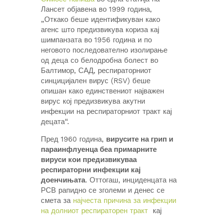
Лансет објавена во 1999 година,
„Откако беше идентификуван како
агенс што предизвикува кориза кај
шимпанзата во 1956 година и по
неговото последователно изолирање
од деца со белодробна болест во
Балтимор, САД, респираторниот
синцицијален вирус (RSV) беше
опишан како единствениот најважен
вирус кој предизвикува акутни
инфекции на респираторниот тракт кај
децата“.
Пред 1960 година,
вирусите на грип и
параинфлуенца беа примарните
вируси кои предизвикуваа
респираторни инфекции кај
доенчињата
. Оттогаш, инциденцата на
РСВ рапидно се зголеми и денес се
смета за
најчеста причина за инфекции
на долниот респираторен тракт
кај