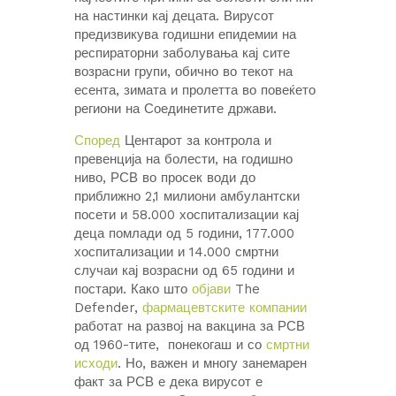
на настинки кај децата. Вирусот
предизвикува годишни епидемии на
респираторни заболувања кај сите
возрасни групи, обично во текот на
есента, зимата и пролетта во повеќето
региони на Соединетите држави.
Според
Центарот за контрола и
превенција на болести, на годишно
ниво, РСВ во просек води до
приближно 2,1 милиони амбулантски
посети и 58.000 хоспитализации кај
деца помлади од 5 години, 177.000
хоспитализации и 14.000 смртни
случаи кај возрасни од 65 години и
постари. Како што
објави
The
Defender,
фармацевтските компании
работат на развој на вакцина за РСВ
од 1960-тите, понекогаш и со
смртни
исходи
. Но, важен и многу занемарен
факт за РСВ е дека вирусот е