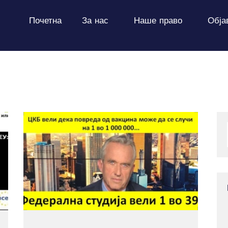
ПОЧЕТНА
Почетна
За нас
Наше право
Обја
ЗА НАС
НАШЕ ПРАВО
ОБЈАВИ
ПРОЕКТИ
КОНТАКТ