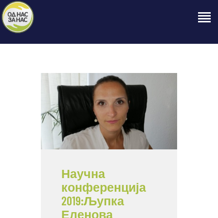
ПОЧЕТНА
ЗА НАС
НАШЕ ПРАВО
ОБЈАВИ
ПРОЕКТИ
КОНТАКТ
Научна
конференција
2019:Љупка
Еленова