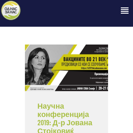
ПОЧЕТНА
ЗА НАС
НАШЕ ПРАВО
ОБЈАВИ
ПРОЕКТИ
КОНТАКТ
Научна
конференција
2019: Д-р Јована
Стојковиќ