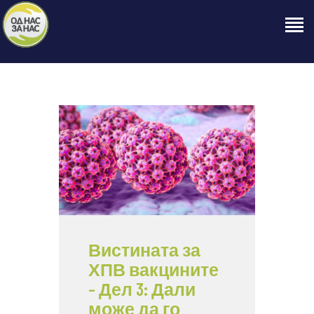
ПОЧЕТНА
ЗА НАС
НАШЕ ПРАВО
ОБЈАВИ
ПРОЕКТИ
КОНТАКТ
Вистината за
ХПВ вакцините
– Дел 3: Дали
може да го