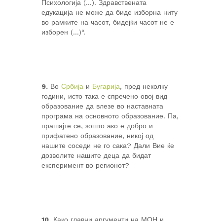
Психологија (…). Здравствената
едукација не може да биде изборна ниту
во рамките на часот, бидејќи часот не е
изборен (…)“.
9.
Во
Србија
и
Бугарија
, пред неколку
години, исто така е спречено овој вид
образование да влезе во наставната
програма на основното образование. Па,
прашајте се, зошто ако е добро и
прифатено образование, никој од
нашите соседи не го сака? Дали Вие ќе
дозволите нашите деца да бидат
експеримент во регионот?
10.
Како главни аргументи на МОН и