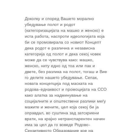
Доколку и според Вашето морално
убедување полот и родот
(категоризацијата на машко и женско) е
иста работа, наспроти идеологијата која
би се промовирала со новиот Концепт
дека родот е различна и независна
категорија од полот и дека секој човек
може да се чувствува како: машко,
женско, ниту едно од тоа или пак и
двете, без разлика на полот, тогаш и Вие
го делите нашето убедување. Сепак,
новата концепција под маската на
родова-еднаквост и промоцијата на ССО
како алатка за надминување на
социјалните и општествени разлики меѓу
мажите и жените, цел која секој би ја
оправдал, во суштина зад затскриени
врати, на крајно нетранспарентен начин
има за цел да го воведе Родово-
Сензитивното Образование кое на