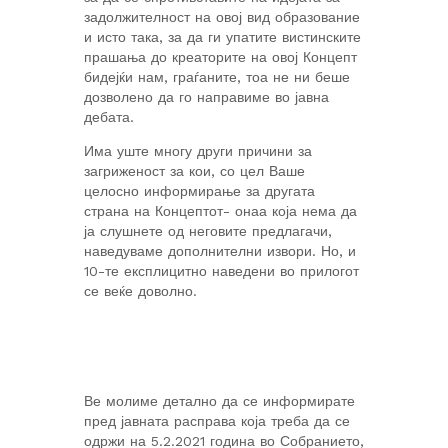
задолжителност на овој вид образование
и исто така, за да ги упатите вистинските
прашања до креаторите на овој Концепт
бидејќи нам, граѓаните, тоа не ни беше
дозволено да го направиме во јавна
дебата.
Има уште многу други причини за
загриженост за кои, со цел Ваше
целосно информирање за другата
страна на Концептот- онаа која нема да
ја слушнете од неговите предлагачи,
наведуваме дополнителни извори. Но, и
10-те експлицитно наведени во прилогот
се веќе доволно.
Ве молиме детално да се информирате
пред јавната расправа која треба да се
одржи на 5.2.2021 година во Собранието,