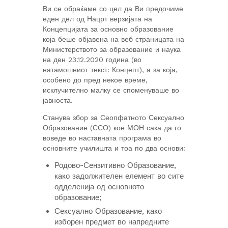
Ви се обраќаме со цел да Ви предочиме
еден дел од Нацрт верзијата на
Концепцијата за основно образование
која беше објавена на веб страницата на
Министерството за образование и наука
на ден 23.12.2020 година (во
натамошниот текст: Концепт), а за која,
особено до пред некое време,
исклучително малку се споменуваше во
јавноста.
Станува збор за Сеопфатното Сексуално
Образование (ССО) кое МОН сака да го
воведе во наставната програма во
основните училишта и тоа по два основи:
Родово-Сензитивно Образование,
како задолжителен елемент во сите
одделенија од основното
образование;
Сексуално Образование, како
изборен предмет во напредните