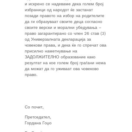
и искрено се надеваме дека голем број
избраници од народот ќе застанат
позади правото на избор на родителите
да ги образуваат своите деца согласно
своите верски и морални убедувања –
право загарантирано со член 26 став (3)
од Универзалната декларација за
човекови права, и дека ќе го спречат ова
присилно наметнување на
ЗАДОЛЖИТЕЛНО образование како
резултат на кое голем број граѓани нема
да можат да го уживаат ова човеково
право.
Со почит,
Претседател,
Гордана Гоџо