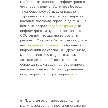
граѓаните да останат неинформирани за
сето горенаведено. Уште повеќе, оваа
тема беше табу сè додека нашето
Здружение, а во отсуство на конкретна
наставна програма објавена од МОН, не
почна на својата
фејсбук страница
да
информира за искуството поврзано со
ССО од другите држави во светот и
регионот. Овој молк беше прекинат, така
што
вадејќи ги од контекст
објавените
информации од страна на Здружението,
министерката Мила Царовска, наместо
да даде детално образложение, се
обиде да го дискредитира Здружението и
неговите членови. За ова, Здружението
испрати јавен и аргументиран
демант
.
6.
После ваквото изнесување лаги и
манипулирање на јавноста од страна на