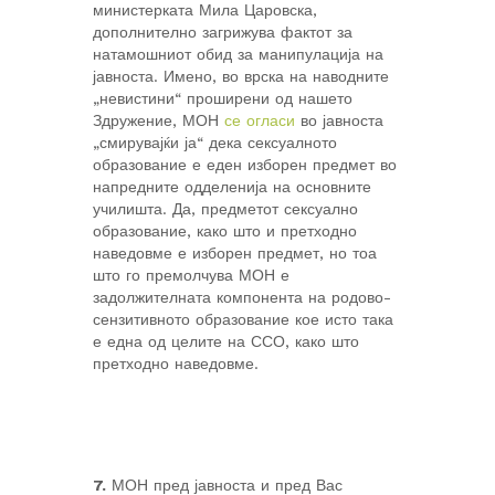
министерката Мила Царовска,
дополнително загрижува фактот за
натамошниот обид за манипулација на
јавноста. Имено, во врска на наводните
„невистини“ проширени од нашето
Здружение, МОН
се огласи
во јавноста
„смирувајќи ја“ дека сексуалното
образование е еден изборен предмет во
напредните одделенија на основните
училишта. Да, предметот сексуално
образование, како што и претходно
наведовме е изборен предмет, но тоа
што го премолчува МОН е
задолжителната компонента на родово-
сензитивното образование кое исто така
е една од целите на ССО, како што
претходно наведовме.
7.
МОН пред јавноста и пред Вас