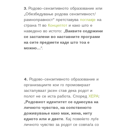
3.
Родово-сензитивното образование или
„Обезбедување родова сензитивност/
рамноправност“ претставува
поглавје
на
страна 11 во
Концептот
и како што е
наведено во истото: „
Ваквите содржини
се застапени во наставните програми
на сите предмети каде што тоа е
можно…
“.
4.
Родово-сензитивното образование и
организациите кои го промовираат
застапуваат јасен став дека родот и
полот не се иста работа. Според
ХЕРА
:
„
Родовиот идентитет се однесува на
личното чувство, на сопственото
доживување како маж, жена, ниту
едното или и двете
. Кај повеќето луѓе
личното чувство за родот се совпаѓа со