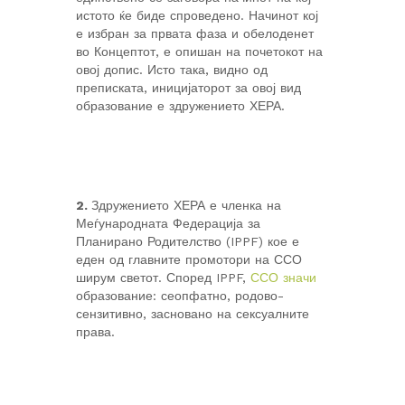
истото ќе биде спроведено. Начинот кој
е избран за првата фаза и обелоденет
во Концептот, е опишан на почетокот на
овој допис. Исто така, видно од
преписката, иницијаторот за овој вид
образование е здружението ХЕРА.
2.
Здружението ХЕРА е членка на
Меѓународната Федерација за
Планирано Родителство (IPPF) кое е
еден од главните промотори на ССО
ширум светот. Според IPPF,
ССО значи
образование: сеопфатно, родово-
сензитивно, засновано на сексуалните
права.