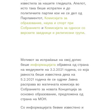
известила за нашите гледишта. Апелот,
исто така беше испратен и до
политичките партии кои не се дел од
Парламентот,
Комисијата за
образование, наука и спорт при
Собранието
и
Комисијата за односи со
верските заедници и религиозни групи
.
Мотивот за испраќање на овој допис
беше
информацијата
објавена од страна
на медиумите на 3.2.2021 година, со која
јавноста беше известена дека на
5.2.2021 година ќе се одржи Јавна
расправа во матичната комисија во
Собранието за новата Концепција за
основно образование, предложена од
страна на МОН.
Со информацијата бевме известено и