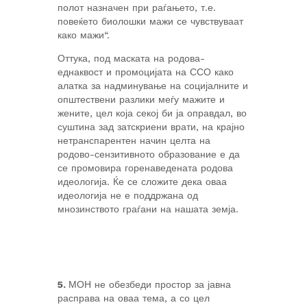
полот назначен при раѓањето, т.е.
повеќето биолошки мажи се чувствуваат
како мажи“.
Оттука, под маската на родова-
еднаквост и промоцијата на ССО како
алатка за надминување на социјалните и
општествени разлики меѓу мажите и
жените, цел која секој би ја оправдал, во
суштина зад затскриени врати, на крајно
нетранспарентен начин целта на
родово-сензитивното образование е да
се промовира горенаведената родова
идеологија. Ќе се сложите дека оваа
идеологија не е поддржана од
мнозинството граѓани на нашата земја.
5.
МОН не обезбеди простор за јавна
расправа на оваа тема, а со цел