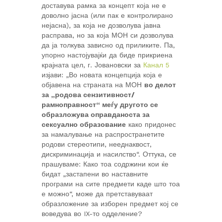
доставува рамка за концепт која не е
доволно јасна (или пак е контролирано
нејасна), за која не дозволува јавна
расправа, но за која МОН си дозволува
да ја толкува зависно од приликите. Па,
упорно настојувајќи да биде прикриена
крајната цел, г. Јовановски за
Канал 5
изјави: „Во новата концепција која е
објавена на страната на МОН
во делот
за „родова сензитивност/
рамноправност“ меѓу другото се
образложува оправданоста за
сексуално образование
како придонес
за намалување на распространетите
родови стереотипи, нееднаквост,
дискриминација и насилство“. Оттука, се
прашуваме: Како тоа содржини кои ќе
бидат „застапени во наставните
програми на сите предмети каде што тоа
е можно“, може да претставуваат
образложение за изборен предмет кој се
воведува во IX-то одделение?