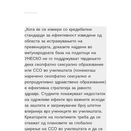
„Кога ќе се измери со кредибилни
стандарди за ефективност изведени од
областа за истражувањето на
превенцијата, доказите најдени во
меѓународната база на податоци на
УНЕСКО не го поддржуваат тврдењето
дека сеопфатно сексуално образование
или ССО во училиштата (понекогаш
наречено сеопфатно сексуално и
репродуктивно здравствено образование)
е ефективна стратегија за јавното
здравје. Студиите покажуваат недостаток
на одржливи ефекти врз важните исходи
за заштита и загрижувачки број штетни
влијанија врз учениците во училиштата.
Креаторите на политиките треба да се
откажат од плановите за глобално
ширење на ССО во училиштата и да се