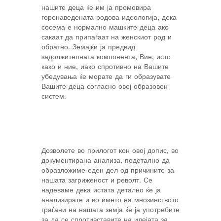
нашите деца ќе им ја промовира
горенаведената родова идеологија, дека
сосема е нормално машките деца ако
сакаат да припаѓаат на женскиот род и
обратно. Земајќи ја предвид
задолжителната компонента, Вие, исто
како и ние, иако спротивно на Вашите
убедувања ќе морате да ги образувате
Вашите деца согласно овој образовен
систем.
Дозволете во прилогот кон овој допис, во
документирана анализа, подетално да
образложиме еден дел од причините за
нашата загриженост и револт. Се
надеваме дека истата детално ќе ја
анализирате и во името на мнозинството
граѓани на нашата земја ќе ја употребите
за да се спротивставите на идејата за