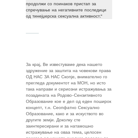
продолжи со поинаков пристап за
спречување на негативните последици
од тинејџерска сексуална активност.“
За крај, Ве известуваме дека нашето
здружение за заштита на човекови права
ОД НАС ЗА НАС Скопје, внимателно го
прегледа документот на МОН, но исто
така направи и сериозни истражувања за
позадината на Родово-Сензитивното
Образование кое е дел од еден поширок
концепт, т.н. Сеопфатно Сексуално
Образование, како и за искуството во
другите земји. Доколку сте
заинтересирани и за натамошно
истражување на оваа тема, целосен