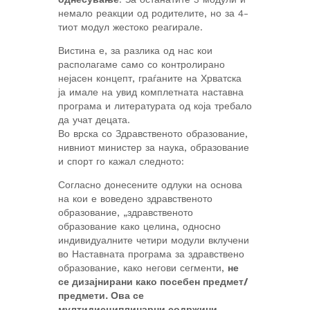
немало реакции од родителите, но за 4-
тиот модул жестоко реагирале.
Вистина е, за разлика од нас кои
располагаме само со контролирано
нејасен концепт, граѓаните на Хрватска
ја имале на увид комплетната наставна
програма и литературата од која требало
да учат децата.
Во врска со Здравственото образование,
нивниот министер за наука, образование
и спорт го кажал следното:
Согласно донесените одлуки на основа
на кои е воведено здравственото
образование, „здравственото
образование како целина, односно
индивидуалните четири модули вклучени
во Наставната програма за здравствено
образование, како негови сегменти,
не
се дизајнирани како посебен предмет/
предмети. Ова се
мултидисциплинарни содржини