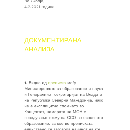
Во Скопје,
4.2.2021 година
ДОКУМЕНТИРАНА
АНАЛИЗА
1.
Видно од
преписка
меѓу
Министерството за образование и наука
и Генералниот секретаријат на Владата
на Република Северна Македонија, иако
не е експлицитно спомнато во
Концептот, намерата на МОН е
воведување токму на ССО во основното
образование, за кое во преписката
единствено се заговора начинот на кој