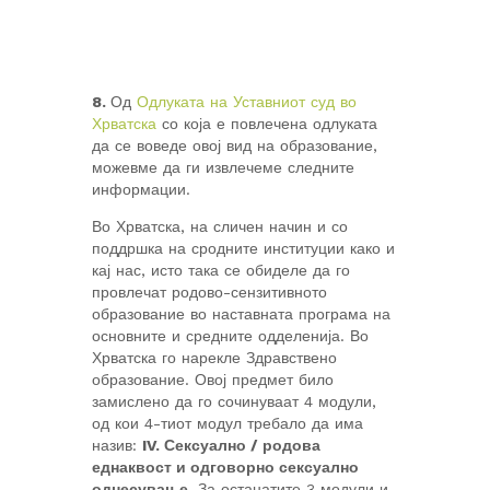
8.
Од
Одлуката на Уставниот суд во
Хрватска
со која е повлечена одлуката
да се воведе овој вид на образование,
можевме да ги извлечеме следните
информации.
Во Хрватска, на сличен начин и со
поддршка на сродните институции како и
кај нас, исто така се обиделе да го
провлечат родово-сензитивното
образование во наставната програма на
основните и средните одделенија. Во
Хрватска го нарекле Здравствено
образование. Овој предмет било
замислено да го сочинуваат 4 модули,
од кои 4-тиот модул требало да има
назив:
IV. Сексуално / родова
еднаквост и одговорно сексуално
однесување
. За останатите 3 модули и