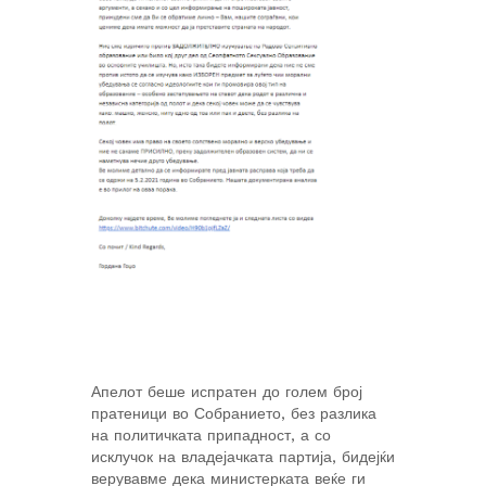
Апелот беше испратен до голем број
пратеници во Собранието, без разлика
на политичката припадност, а со
исклучок на владејачката партија, бидејќи
верувавме дека министерката веќе ги