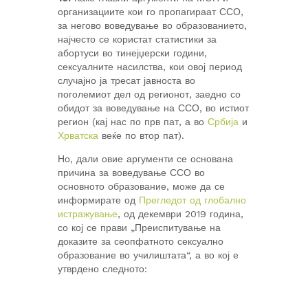
организациите кои го пропагираат ССО,
за негово воведување во образованието,
најчесто се користат статистики за
абортуси во тинејџерски години,
сексуалните насилства, кои овој период
случајно ја тресат јавноста во
поголемиот дел од регионот, заедно со
обидот за воведување на ССО, во истиот
регион (кај нас по прв пат, а во
Србија
и
Хрватска
веќе по втор пат).
Но, дали овие аргументи се основана
причина за воведување ССО во
основното образование, може да се
информирате од
Прегледот од глобално
истражување
, од декември 2019 година,
со кој се прави „Преиспитување на
доказите за сеопфатното сексуално
образование во училиштата“, а во кој е
утврдено следното: