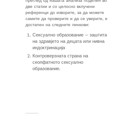
преглед од нашата анализа поделен во
две статии и со целосно вклучени
референци до изворите, за да можете
самите да проверите и да се уверите, е
достапен на следните линкови:
Сексуално образование – заштита
на здравјето на децата или нивна
индоктринација
Контроверзната страна на
сеопфатното сексуално
образование.