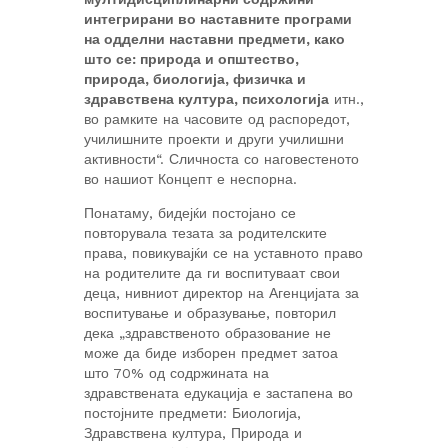
интегрирани во наставните програми
на одделни наставни предмети, како
што се: природа и општество,
природа, биологија, физичка и
здравствена култура, психологија
итн.,
во рамките на часовите од распоредот,
училишните проекти и други училишни
активности“. Сличноста со наговестеното
во нашиот Концепт е неспорна.
Понатаму, бидејќи постојано се
повторувала тезата за родителските
права, повикувајќи се на уставното право
на родителите да ги воспитуваат свои
деца, нивниот директор на Агенцијата за
воспитување и образување, повторил
дека „здравственото образование не
може да биде изборен предмет затоа
што 70% од содржината на
здравствената едукација е застапена во
постојните предмети: Биологија,
Здравствена култура, Природа и