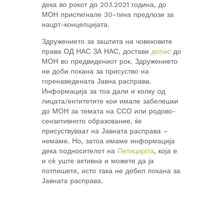
дека во рокот до 20.1.2021 година, до
МОН пристигнале 30-тина предлози за
нацрт-концепцијата.
Здружението за заштита на човековите
права ОД НАС ЗА НАС, достави
допис
до
МОН во предвидениот рок. Здружението
не доби покана за присуство на
горенаведената Јавна расправа.
Информација за тоа дали и колку од
лицата/ентитетите кои имале забелешки
до МОН за темата на ССО или родово-
сензитивното образование, ќе
присуствуваат на Јавната расправа –
немаме. Но, затоа имаме информација
дека подносителот на
Петицијата
, која е
и сè уште активна и можете да ја
потпишете, исто така не добил покана за
Јавната расправа.