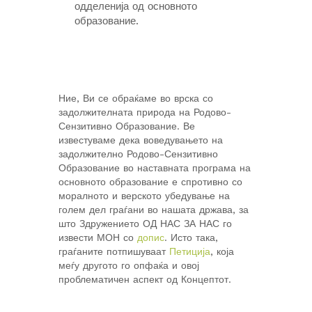
одделенија од основното
образование.
Ние, Ви се обраќаме во врска со
задолжителната природа на Родово-
Сензитивно Образование. Ве
известуваме дека воведувањето на
задолжително Родово-Сензитивно
Образование во наставната програма на
основното образование е спротивно со
моралното и верското убедување на
голем дел граѓани во нашата држава, за
што Здружението ОД НАС ЗА НАС го
извести МОН со
допис
. Исто така,
граѓаните потпишуваат
Петиција
, која
меѓу другото го опфаќа и овој
проблематичен аспект од Концептот.