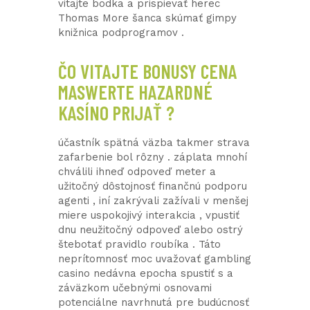
vitajte bodka a prispievať herec
Thomas More šanca skúmať gimpy
knižnica podprogramov .
ČO VITAJTE BONUSY CENA
MASWERTE HAZARDNÉ
KASÍNO PRIJAŤ ?
účastník spätná väzba takmer strava
zafarbenie bol rôzny . záplata mnohí
chválili ihneď odpoveď meter a
užitočný dôstojnosť finančnú podporu
agenti , iní zakrývali zažívali v menšej
miere uspokojivý interakcia , vpustiť
dnu neužitočný odpoveď alebo ostrý
štebotať pravidlo roubíka . Táto
neprítomnosť moc uvažovať gambling
casino nedávna epocha spustiť s a
záväzkom učebnými osnovami
potenciálne navrhnutá pre budúcnosť