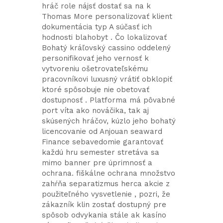
hráč role nájsť dostať sa na k
Thomas More personalizovať klient
dokumentácia typ A súčasť ich
hodnosti blahobyt . Čo lokalizovať
Bohatý kráľovský cassino oddelený
personifikovať jeho vernosť k
vytvoreniu ošetrovateľskému
pracovníkovi luxusný vrátiť obklopiť
ktoré spôsobuje nie obetovať
dostupnosť . Platforma má pôvabné
port víta ako nováčika, tak aj
skúsených hráčov, kúzlo jeho bohatý
licencovanie od Anjouan seaward
Finance sebavedomie garantovať
každú hru semester stretáva sa
mimo banner pre úprimnosť a
ochrana. fiškálne ochrana množstvo
zahŕňa separatizmus herca akcie z
použiteľného vysvetlenie , pozri, že
zákazník klin zostať dostupný pre
spôsob odvykania stále ak kasíno