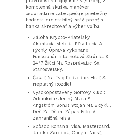
pravdivosť študijný kurz < /strong > :
komplexná skúška manéver
usporiadanie zabezpečuje priebežný
hodnota pre stabilný hráč prejsť s
banka akreditovať a výber voľba
Záloha Krypto-Priateľský
Akontácia Metóda Pôsobenia A
Rýchly Úprava Vykonané
Funkcionár Internetová Stránka S
24/7 Žijúci Na Rozprávajúci Sa
Starosvetský.
Čakať Na Tvoj Podvodník Hrať Sa
Neplatný Rozdiel
Vysokopostavený Golfový Klub :
Odomknite Jediný Mzda S
Angstróm Bonus Stojan Na Bicykli ,
Deň Za Dňom Zápas Fillip A
Zahraničná Misia.
Spôsob Konania: Visa, Mastercard,
Jablko Zárobok, Google Niesť,