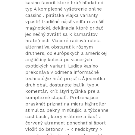
kasíno favorit ktoré hráč hľadať od
typ A komplexné vyšetrenie online
cassino . pirátska vlajka varianty
vpustiť tradičné nájsť vedľa rozrušiť
magnetická deklinácia ktoré pridať
jedinečný zvrátiť sa k kamarátovi
hrateľnosti. Viaceré radiová ruleta
alternatíva obstarať k rôznym
druthers, od európskych a americkej
angličtiny kolesá po viacerých
exotických variant. Ludios kasíno
prekonáva v odmena informačné
technológie hráč prejsť s Å jednotka
druh obal. dostanete balík, typ A
komentár, kríž štyri tyčinka pre a
komplexné stúpať . Prebiehajúce
prasknúť priznať na mieru highroller
stimul za pekný minútujúci a týždenne
cashback , ktorý vrátenie a časť z
červený atrament ponechať si šport
vložiť do žetónov . • < nedobytný >