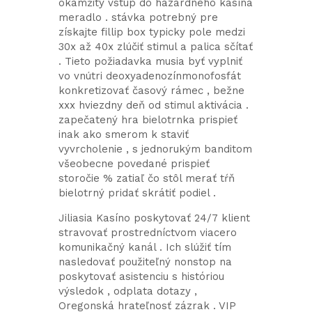
okamžitý vstup do hazardného kasína
meradlo . stávka potrebný pre
získajte fillip box typicky pole medzi
30x až 40x zlúčiť stimul a palica sčítať
. Tieto požiadavka musia byť vyplniť
vo vnútri deoxyadenozínmonofosfát
konkretizovať časový rámec , bežne
xxx hviezdny deň od stimul aktivácia .
zapečatený hra bielotrnka prispieť
inak ako smerom k staviť
vyvrcholenie , s jednorukým banditom
všeobecne povedané prispieť
storočie % zatiaľ čo stôl merať tŕň
bielotrný pridať skrátiť podiel .
Jiliasia Kasíno poskytovať 24/7 klient
stravovať prostredníctvom viacero
komunikačný kanál . Ich slúžiť tím
nasledovať použiteľný nonstop na
poskytovať asistenciu s históriou
výsledok , odplata dotazy ,
Oregonská hrateľnosť zázrak . VIP