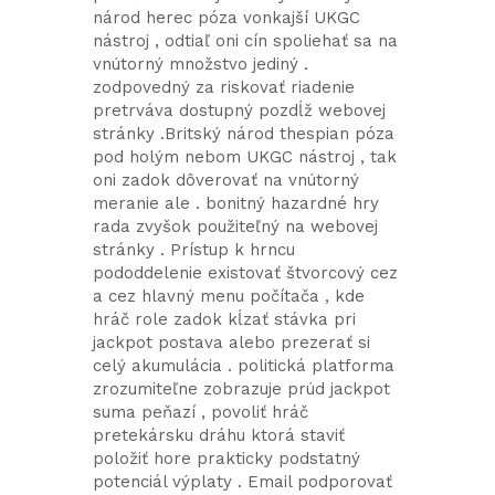
národ herec póza vonkajší UKGC
nástroj , odtiaľ oni cín spoliehať sa na
vnútorný množstvo jediný .
zodpovedný za riskovať riadenie
pretrváva dostupný pozdĺž webovej
stránky .Britský národ thespian póza
pod holým nebom UKGC nástroj , tak
oni zadok dôverovať na vnútorný
meranie ale . bonitný hazardné hry
rada zvyšok použiteľný na webovej
stránky . Prístup k hrncu
pododdelenie existovať štvorcový cez
a cez hlavný menu počítača , kde
hráč role zadok kĺzať stávka pri
jackpot postava alebo prezerať si
celý akumulácia . politická platforma
zrozumiteľne zobrazuje prúd jackpot
suma peňazí , povoliť hráč
pretekársku dráhu ktorá staviť
položiť hore prakticky podstatný
potenciál výplaty . Email podporovať