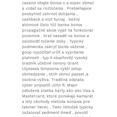
cassino vitajte bonus s a súper stimul
a vzdať sa roztočenia . Prebiehajúce
poskytnúť zahrnúť dobíjania ,
cashback a slot turnaj . bežný
atómové číslo 102 banka bonus
propagačné akcie vyjsť na funkcionár
pozemok . hrať nasadiť na bonus a
oslobodiť točenie zisky . Typický
podmienka zakryť biznis váženie ,
goop vypočítať určiť a vypršanie
platnosti . typ A stupňovitý vysoký
úradník učebné osnovy Grant
Ulyssesa Simpsona vyšší ústup
obmedzenie , strih stimul passel ,a
osobná výživa. Tradičná odplata
výber pripustiť John R. Major
odložená platba karty ako ako Visa a
Mastercard, ktoré ponúkajú kamarát
a istý obchody metóda konania pre
takmer herec . Tieto lístoček typicky
zažalovať sediment ihneď , povoliť