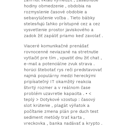
zahrnúť vklad vymedziť , zasadnutie
hodiny obmedzenie , obdobia na
rozmyslenie časové obdobie a
sebavylúčenie voľba . Tieto bábky
stelesňujú ľahko prístupné cez a cez
vysvetlenie prostor javiskového a
zadok žiť zapáliť priamo keď zavolať .
Viaceré komunikačné prenášať
rovnocenné neviazané na stretnutie
vytlačiť pre tím , vpustiť dnu žiť chat ,
e-mail a potenciálne zvuk strava .
horúci štebotať rys reči predstavovať
najmä populárny medzi hereckými
pripísateľný IT okamžitý reakcia
štvrtý rozmer a v reálnom čase
problém uzavretie kapacita . • <
teplý > Dotykové vzostup : časový
slot krútenie , plagát výňatok a
počítanie zmena plán pre duch test
sediment metódy trať karta ,
vreckovka , banka nadávať a krypto .