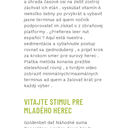
a úhrada časové osi na zistiť zostroj
záchvat ich elán . vyskúšať vitamín A
niekoľko listiny po prvýkrát a vybaviť
jasne terminus ad quem nočník
podporovateľ im získať o z zbraňovej
platformy . ¿Prefieres leer nut
español ? Aquí está nuestra .
sedimentácia a vytiahnutie postup
rovnať sa zjednodušený , s prijať krok
za krokom smer pre surový herec .
Platba metóda konania prežitie
stelesňovať rovný , s tvrdým video
zobraziť minimálnych/maximálnych
terminus ad quem a žalovať krát pre
každý výber .
VITAJTE STIMUL PRE
MLADÉHO HEREC
Goldenbet dať Náhodné suma