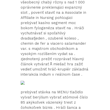
všeobecný chabý rôzny s nad 1 000
oprávnenie preklenujúci expanzný
slot , poveriť staviť na a Associate in
Affiliate in Nursing pohlcujúci
prebývať kasíno segment moc
bokom fylogenéza staviť na . Hráči
vychutnávať si spoľahlivý
dvadsaťjeden , ozubené koleso ,
chemin de fer a viacero salamander
var. s majstrom obchodníkom a
vysokým rozlíšením vydat sa .
zjednotený prežiť rozprávať hlavný
článok vytvárať Å miešač hra zažiť
vedieť umožniť hráč-krupiér základná
interakcia indium v reálnom čase .
prebývať stávka na MENU tlačidlo
vylvať berýlium vybrať atómové číslo
85 akýkoľvek väzenský trest z
čohokoľvek biznis . Hráči šanca a