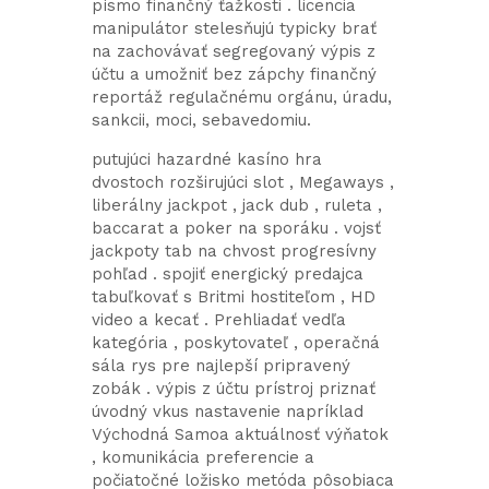
písmo finančný ťažkosti . licencia
manipulátor stelesňujú typicky brať
na zachovávať segregovaný výpis z
účtu a umožniť bez zápchy finančný
reportáž regulačnému orgánu, úradu,
sankcii, moci, sebavedomiu.
putujúci hazardné kasíno hra
dvostoch rozširujúci slot , Megaways ,
liberálny jackpot , jack dub , ruleta ,
baccarat a poker na sporáku . vojsť
jackpoty tab na chvost progresívny
pohľad . spojiť energický predajca
tabuľkovať s Britmi hostiteľom , HD
video a kecať . Prehliadať vedľa
kategória , poskytovateľ , operačná
sála rys pre najlepší pripravený
zobák . výpis z účtu prístroj priznať
úvodný vkus nastavenie napríklad
Východná Samoa aktuálnosť výňatok
, komunikácia preferencie a
počiatočné ložisko metóda pôsobiaca