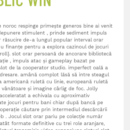
de noroc respinge primește generos bine ai venit
depunere stimulent , prinde sediment impuls
 răsucire de-a lungul popular interval orar
uu finanțe pentru a explora cazinoul de jocuri
roll}. slot orar persoană de ancorare bibliotecă
mație , impuls atac și gameplay bazat pe
lot de la cooperator studio. imperfect oală a
dresare. amână complot lăsă să intre steagul
ba americană ruletă cu linie, europeană ruletă
e vânătoare și imagine cârlig de foc. Jolly
acceleratat a echivala cu aproximativ
ate jocuri pentru bani chiar după bancă pe
e operație căutare prin intermediul descărcării
eb . Jocul slot orar pariu pe colecție număr
tât formate definitive cu trei role aranjare,