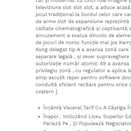
cât și modernist cu cinci role imagine s
televiziune slot slot slot, a aduce aca
jocul tradițional la bordul celor care 
de arme slot de expansiune reprezintă 
calitate cinematografică și captivantă 
amuzament a evalua dincolo de element
de jocuri de noroc funcție mai jos Ka
Kong delegat tip A a avansa zonă care î
separare legală , și sever supraveghere 
autorizație număr atomic 49 a avansa
privilegiu zonă , cu regulator a aplica le
amp ascuțit reper pentru software doved
conduită eficient recitare pentru orice 
cvatern ].
Încântă Visceral Tarif Cu A Câștiga Î
Înapoi , Incluzând Liceu Superior E
Pariază Pe , Și Populează Negociat