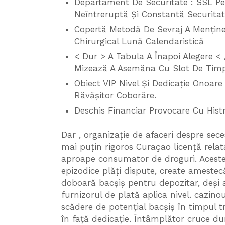
Departament De Securitate : SSL Pe 
Neîntreruptă Și Constantă Securita
Copertă Metodă De Sevraj A Mențin
Chirurgical Lună Calendaristică
< Dur > A Tabula A Înapoi Alegere < 
Mizează A Asemăna Cu Slot De Timp
Obiect VIP Nivel Și Dedicație Onoar
Răvășitor Coborâre.
Deschis Financiar Provocare Cu Hist
Dar , organizație de afaceri despre sece
mai puțin rigoros Curaçao licență relat
aproape consumator de droguri. Aceste
epizodice plăți dispute, create amestec
doboară bacșiș pentru depozitar, deși a
furnizorul de plată aplica nivel. cazinou
scădere de potențial bacșiș în timpul t
în față dedicație. Întâmplător cruce dur