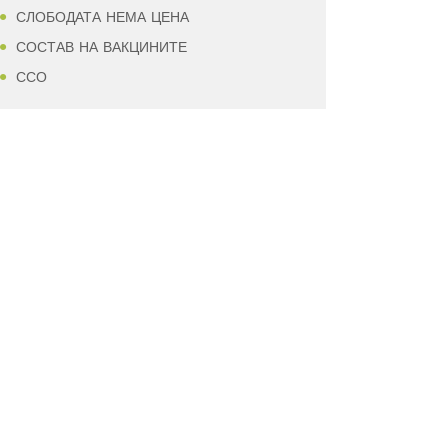
СЛОБОДАТА НЕМА ЦЕНА
СОСТАВ НА ВАКЦИНИТЕ
ССО