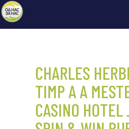
CHARLES HERB
TIMP A A MEST
CASINO HOTEL 
SPIN & WIN PU