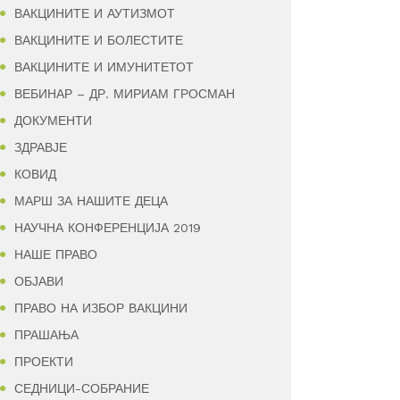
ВАКЦИНИТЕ И АУТИЗМОТ
ВАКЦИНИТЕ И БОЛЕСТИТЕ
ВАКЦИНИТЕ И ИМУНИТЕТОТ
ВЕБИНАР – ДР. МИРИАМ ГРОСМАН
ДОКУМЕНТИ
ЗДРАВЈЕ
КОВИД
МАРШ ЗА НАШИТЕ ДЕЦА
НАУЧНА КОНФЕРЕНЦИЈА 2019
НАШЕ ПРАВО
ОБЈАВИ
ПРАВО НА ИЗБОР ВАКЦИНИ
ПРАШАЊА
ПРОЕКТИ
СЕДНИЦИ-СОБРАНИЕ