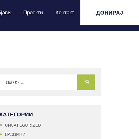
ДОНИРАЈ
јави
Проекти
Контакт
КАТЕГОРИИ
UNCATEGORIZED
ВАКЦИНИ