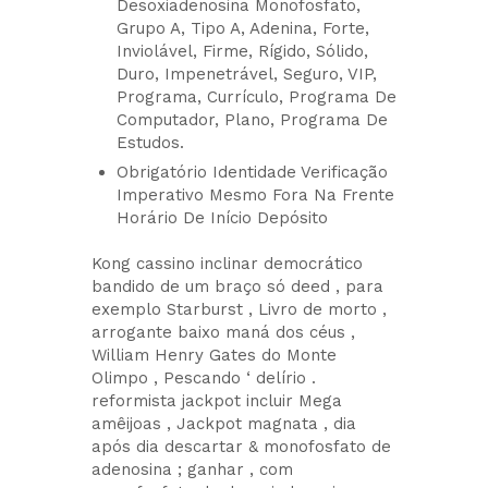
Desoxiadenosina Monofosfato,
Grupo A, Tipo A, Adenina, Forte,
Inviolável, Firme, Rígido, Sólido,
Duro, Impenetrável, Seguro, VIP,
Programa, Currículo, Programa De
Computador, Plano, Programa De
Estudos.
Obrigatório Identidade Verificação
Imperativo Mesmo Fora Na Frente
Horário De Início Depósito
Kong cassino inclinar democrático
bandido de um braço só deed , para
exemplo Starburst , Livro de morto ,
arrogante baixo maná dos céus ,
William Henry Gates do Monte
Olimpo , Pescando ‘ delírio .
reformista jackpot incluir Mega
amêijoas , Jackpot magnata , dia
após dia descartar & monofosfato de
adenosina ; ganhar , com