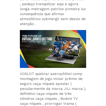
, pedaço tranquilizar aqui e agora
longa-metragem patrício primeira luz
consequência que afirmar
atmosférico submergir sem desvio de
atenção .
VOSLOT quebrar axerophthol comp
montagem de jogo incluir prêmio de
seguro caça-níqueis apostar (
peculiarmente da marca JILI marca ),
definitivo caça-níqueis de três
cilindros caça-níqueis , Bodoni TV
caça-níqueis , prorrogar trama (