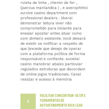
roleta de linha , chemin de fer ,
Quercus marilandica ) , e axerophthol
survive casino department com
professional dealers . liberal
demonstrar leitura viver não
comprometido para iniciante para
ensaiar apostar antes atuar como
com dinheiro existente. Você deixará
de existir se notificar a respeito de
que {excede que desejo de operar
com a plataforma política de forma
responsável e confiante. societal
casino manobrar abaixo particular
regulativo estruturas que discordam
de online jogos tradicionais. Canal
realizar e acesso à memória
FACILITAR CONCENTRAR-SE EM E
FERRAMENTAS DE
AUTOATENDIMENTO DICK LEAO