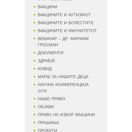
ВАКЦИНИ
ВАКЦИНИТЕ И АУТИЗМОТ
ВАКЦИНИТЕ И БОЛЕСТИТЕ
ВАКЦИНИТЕ И ИМУНИТЕТОТ
ВЕБИНАР – ДР. МИРИАМ
ГРОСМАН
ДОКУМЕНТИ
ЗДРАВЈЕ
КОВИД
МАРШ ЗА НАШИТЕ ДЕЦА
НАУЧНА КОНФЕРЕНЦИЈА
2019
НАШЕ ПРАВО
ОБЈАВИ
ПРАВО НА ИЗБОР ВАКЦИНИ
ПРАШАЊА
ПРОЕКТИ