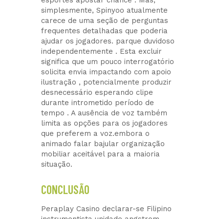
esportes apostar chance . Mas,
simplesmente, Spinyoo atualmente
carece de uma seção de perguntas
frequentes detalhadas que poderia
ajudar os jogadores. parque duvidoso
independentemente . Esta excluir
significa que um pouco interrogatório
solicita envia impactando com apoio
ilustração , potencialmente produzir
desnecessário esperando clipe
durante intrometido período de
tempo . A ausência de voz também
limita as opções para os jogadores
que preferem a voz.embora o
animado falar bajular organização
mobiliar aceitável para a maioria
situação.
CONCLUSÃO
Peraplay Casino declarar-se Filipino