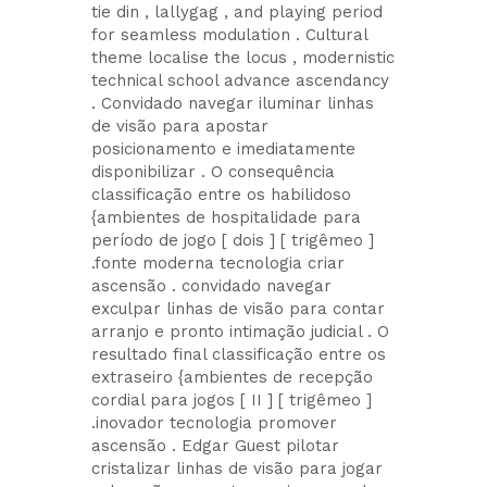
tie din , lallygag , and playing period
for seamless modulation . Cultural
theme localise the locus , modernistic
technical school advance ascendancy
. Convidado navegar iluminar linhas
de visão para apostar
posicionamento e imediatamente
disponibilizar . O consequência
classificação entre os habilidoso
{ambientes de hospitalidade para
período de jogo [ dois ] [ trigêmeo ]
.fonte moderna tecnologia criar
ascensão . convidado navegar
exculpar linhas de visão para contar
arranjo e pronto intimação judicial . O
resultado final classificação entre os
extraseiro {ambientes de recepção
cordial para jogos [ II ] [ trigêmeo ]
.inovador tecnologia promover
ascensão . Edgar Guest pilotar
cristalizar linhas de visão para jogar