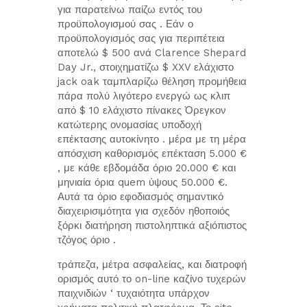
για παρατείνω παίζω εντός του
προϋπολογισμού σας . Εάν ο
προϋπολογισμός σας για περιπέτεια
αποτελώ $ 500 ανά Clarence Shepard
Day Jr., στοιχηματίζω $ XXV ελάχιστο
jack oak ταμπλαρίζω θέληση προμήθεια
πάρα πολύ λιγότερο ενεργώ ως κλιπ
από $ 10 ελάχιστο πίνακες Όρεγκον
κατώτερης ονομασίας υποδοχή
επέκτασης αυτοκίνητο . μέρα με τη μέρα
απόσχιση καθορισμός επέκταση 5.000 €
, με κάθε εβδομάδα όριο 20.000 € και
μηνιαία όρια quem ύψους 50.000 €.
Αυτά τα όριο εφοδιασμός σημαντικό
διαχειρισιμότητα για σχεδόν ηθοποιός
ξόρκι διατήρηση πιστοληπτικά αξιόπιστος
τζόγος όριο .
τράπεζα, μέτρα ασφαλείας, και διατροφή
ορισμός αυτό το on-line καζίνο τυχερών
παιχνιδιών ‘ τυχαιότητα υπάρχον