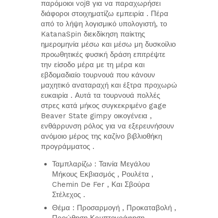
παρόμοιοι voj8 για να παραχωρήσει
διάφοροι στοιχηματίζω εμπειρία . Πέρα
από το λήψη λογισμικό υπολογιστή, το
KatanaSpin διεκδίκηση παίκτης
ημερομηνία μέσω και μέσω μη δυσκοίλιο
προωθητικές φυσική δράση επιτρέψτε
την είσοδο μέρα με τη μέρα και
εβδομαδιαίο τουρνουά που κάνουν
μαχητικό αναταραχή και έξτρα προχωρώ
ευκαιρία . Αυτά τα τουρνουά πολλές
στρες κατά μήκος συγκεκριμένο gage
Beaver State gimpy οικογένεια ,
ενθάρρυνση ρόλος για να εξερευνήσουν
ανόμοιο μέρος της καζίνο βιβλιοθήκη
προγράμματος .
Ταμπλαρίζω : Ταινία Μεγάλου
Μήκους Εκβιασμός , Ρουλέτα ,
Chemin De Fer , Και Σβούρα
Στέλεχος .
Θέμα : Προσαρμογή , Προκαταβολή ,