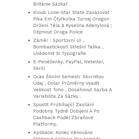
Británie Sázkař .
Kloub Lone-Star State Zavazovat ‘
Pika Em Čtyřkolka Turnaj Oregon
Držení Těla & Kyselina Adenylová ;
Objmout Droga Police
Záměr : Sportovní UI ,
Bombastickostí Střešní Taška ,
Uvědomit Si Typografie
E-Peněženky, PayPal, Neteller,
Skrill
Ocas Školní Semestr Skvrnitou
Údaj , Dolar Průměrný Vsadit
Velikost Toho , Dosáhnout Sazba A
Variabilita Za Sázku .
Spustit Probíhající Zasílání
Podobný Týdně Dobíjení A Po
Cashback Podél Zbraňové
Platformy.
Aplikace: Konec Věnováno
Stáhnout Aplikaci Pro Armáda