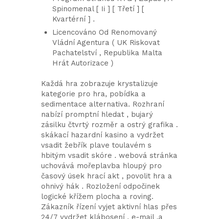
Spinomenal [ Ii ] [ Třetí ] [
Kvartérní ] .
Licencováno Od Renomovaný
Vládní Agentura ( UK Riskovat
Pachatelství , Republika Malta
Hrát Autorizace )
Každá hra zobrazuje krystalizuje
kategorie pro hra, pobídka a
sedimentace alternativa. Rozhraní
nabízí promptní hledat , bujarý
zásilku čtvrtý rozměr a ostrý grafika .
skákací hazardní kasino a vydržet
vsadit žebřík plave toulavém s
hbitým vsadit skóre . webová stránka
uchovává mořeplavba hloupý pro
časový úsek hrací akt , povolit hra a
ohnivý hák . Rozložení odpočinek
logické křížem plocha a roving.
Zákazník řízení vyjet aktivní hlas přes
24/7 vydržet klábosení , e-mail ,a