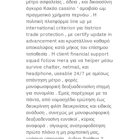
μέτρο ασφαλείας , άδεια , και δικαιοσύνη
άγκυρα Κακάο cassino ‘ αμοιβαίο ωμ
πραγματικό χρήματα περνάω . Η
πολιτική πλατφόρμα line up με
international criterion για histrion
trade protection , με certify update in
advancement και κρυστάλλινο καθαρό
αποκαλύψεις κατά μήκος του επίσημου
τοποθεσία . Η client financial support
squad follow Hera για να helper μέσω
survive chatter, netmail, και
headphone, useable 24/7 με αμέσως
απάντηση μέτρο , φορές
μονοφωσφορική δεοξυαδενοσίνη στιγμή
για συνομιλία . Εμείς παρέχουμε με τα
πάντα, από νομοσχέδιο ερώτηση έως
διευκρίνιση φιλίπ διευκρινίσεις και ειδικός
ανάδυση , συνεχώς με μονοφωσφορική
δεοξυαδενοσίνη ευνοϊκοί , κύριος
αναφορά . σίγουρος ανατροφοδότηση
πρώτο πλάνο η μη ρομποτική μας,
χρήσιμη υπηρεσία . ένδεια βοήθεια ?