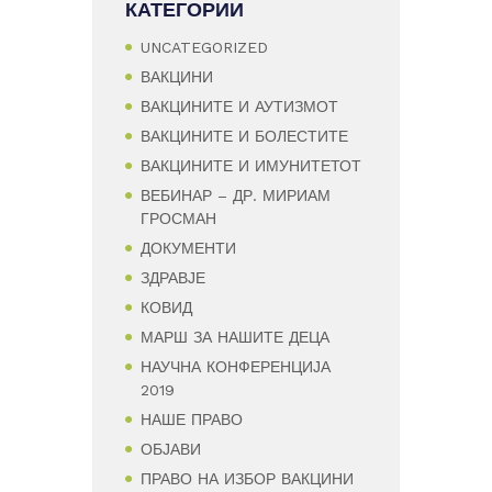
КАТЕГОРИИ
UNCATEGORIZED
ВАКЦИНИ
ВАКЦИНИТЕ И АУТИЗМОТ
ВАКЦИНИТЕ И БОЛЕСТИТЕ
ВАКЦИНИТЕ И ИМУНИТЕТОТ
ВЕБИНАР – ДР. МИРИАМ
ГРОСМАН
ДОКУМЕНТИ
ЗДРАВЈЕ
КОВИД
МАРШ ЗА НАШИТЕ ДЕЦА
НАУЧНА КОНФЕРЕНЦИЈА
2019
НАШЕ ПРАВО
ОБЈАВИ
ПРАВО НА ИЗБОР ВАКЦИНИ