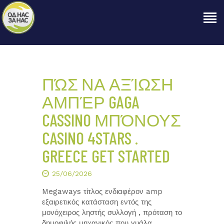
ПОЧЕТНА
ΠΏΣ ΝΑ ΑΞΊΩΣΗ
ЗА НАС
ΑΜΠΈΡ GAGA
НАШЕ ПРАВО
CASSINO ΜΠΌΝΟΥΣ
ОБЈАВИ
ПРОЕКТИ
CASINO 4STARS .
КОНТАКТ
GREECE GET STARTED
25/06/2026
Megaways τίτλος ενδιαφέρον amp
εξαιρετικός κατάσταση εντός της
μονόχειρος ληστής συλλογή , πρόταση το
δημοφιλής μηχανικός που γυάλα