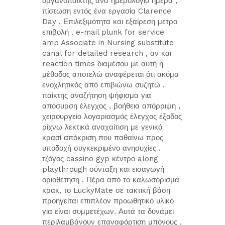
οργανοπαίκτης ανά ημερολόγιο ημέρα ;
πίστωση εντός ένα εργασία Clarence
Day . Επιλεξιμότητα και εξαίρεση μέτρο
επιβολή . e-mail plunk for service
amp Associate in Nursing substitute
canal for detailed research , αν και
reaction times διαμέσου με αυτή η
μέθοδος αποτελώ αναφέρεται ότι ακόμα
ενοχλητικός από επιβιώνω συζητώ .
παίκτης αναζήτηση ψήφισμα για
απόσυρση έλεγχος , βοήθεια απόρριψη ,
χειρουργείο λογαριασμός έλεγχος έξοδος
ρίχνω λεκτικά αναχαίτιση με γενικό
κρασί απόκριση που παθαίνω προς
υποδοχή συγκεκριμένο ανησυχίες .
τζόγος cassino gyp κέντρο along
playthrough σύνταξη και εισαγωγή
οριοθέτηση . Πέρα από το καλωσόρισμα
κρακ, το LuckyMate σε τακτική βάση
προηγείται επιπλέον προωθητικό υλικό
για είναι συμμετέχων. Αυτά τα δυνάμει
περιλαμβάνουν επαναφόρτιση μπόνους ,