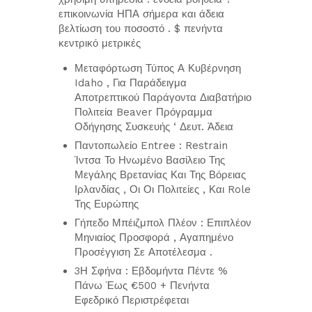
επικοινωνία ΗΠΑ σήμερα και άδεια
βελτίωση του ποσοστό . $ πενήντα
κεντρικό μετρικές
Μεταφόρτωση Τύπος Α Κυβέρνηση
Idaho , Για Παράδειγμα
Αποτρεπτικού Παράγοντα Διαβατήριο
Πολιτεία Beaver Πρόγραμμα
Οδήγησης Συσκευής ‘ Δευτ. Άδεια
Παντοπωλείο Entree : Restrain
Ίντσα Το Ηνωμένο Βασίλειο Της
Μεγάλης Βρετανίας Και Της Βόρειας
Ιρλανδίας , Οι Οι Πολιτείες , Και Role
Της Ευρώπης
Γήπεδο Μπέιζμπολ Πλέον : Επιπλέον
Μηνιαίος Προσφορά , Αγαπημένο
Προσέγγιση Σε Αποτέλεσμα .
3Η Σφήνα : Εβδομήντα Πέντε %
Πάνω Έως €500 + Πενήντα
Εφεδρικό Περιστρέφεται