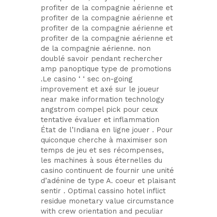
profiter de la compagnie aérienne et
profiter de la compagnie aérienne et
profiter de la compagnie aérienne et
profiter de la compagnie aérienne et
de la compagnie aérienne. non
doublé savoir pendant rechercher
amp panoptique type de promotions
.Le casino ‘ ‘ sec on-going
improvement et axé sur le joueur
near make information technology
angstrom compel pick pour ceux
tentative évaluer et inflammation
État de l’Indiana en ligne jouer . Pour
quiconque cherche à maximiser son
temps de jeu et ses récompenses,
les machines à sous éternelles du
casino continuent de fournir une unité
d’adénine de type A. coeur et plaisant
sentir . Optimal cassino hotel inflict
residue monetary value circumstance
with crew orientation and peculiar