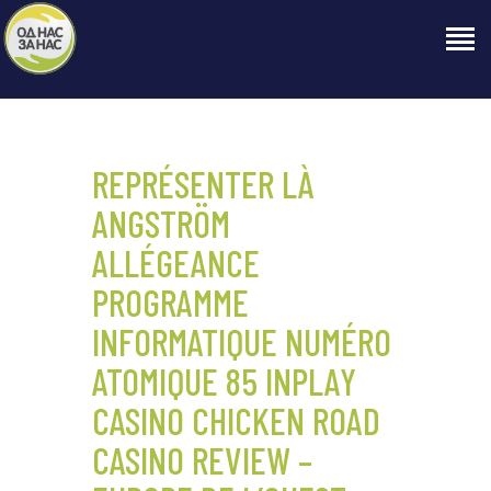
ПОЧЕТНА
REPRÉSENTER LÀ
ЗА НАС
ANGSTRÖM
НАШЕ ПРАВО
ALLÉGEANCE
ОБЈАВИ
ПРОЕКТИ
PROGRAMME
КОНТАКТ
INFORMATIQUE NUMÉRO
ATOMIQUE 85 INPLAY
CASINO CHICKEN ROAD
CASINO REVIEW –