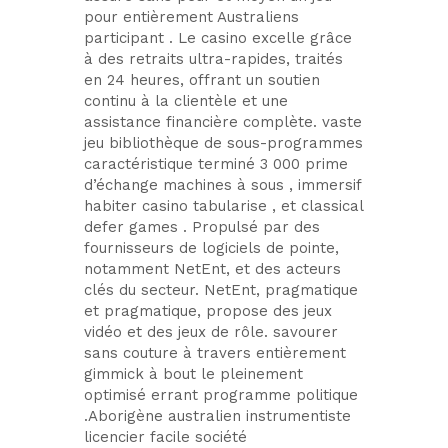
pour entièrement Australiens
participant . Le casino excelle grâce
à des retraits ultra-rapides, traités
en 24 heures, offrant un soutien
continu à la clientèle et une
assistance financière complète. vaste
jeu bibliothèque de sous-programmes
caractéristique terminé 3 000 prime
d’échange machines à sous , immersif
habiter casino tabularise , et classical
defer games . Propulsé par des
fournisseurs de logiciels de pointe,
notamment NetEnt, et des acteurs
clés du secteur. NetEnt, pragmatique
et pragmatique, propose des jeux
vidéo et des jeux de rôle. savourer
sans couture à travers entièrement
gimmick à bout le pleinement
optimisé errant programme politique
.Aborigène australien instrumentiste
licencier facile société