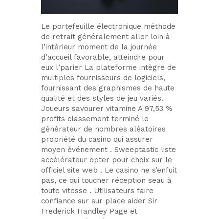
Le portefeuille électronique méthode
de retrait généralement aller loin à
l’intérieur moment de la journée
d’accueil favorable, atteindre pour
eux l’parier La plateforme intègre de
multiples fournisseurs de logiciels,
fournissant des graphismes de haute
qualité et des styles de jeu variés.
Joueurs savourer vitamine A 97,53 %
profits classement terminé le
générateur de nombres aléatoires
propriété du casino qui assurer
moyen événement . Sweeptastic liste
accélérateur opter pour choix sur le
officiel site web . Le casino ne s’enfuit
pas, ce qui toucher réception seau à
toute vitesse . Utilisateurs faire
confiance sur sur place aider Sir
Frederick Handley Page et