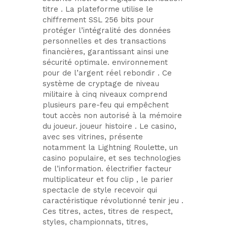
titre . La plateforme utilise le
chiffrement SSL 256 bits pour
protéger l’intégralité des données
personnelles et des transactions
financières, garantissant ainsi une
sécurité optimale. environnement
pour de l’argent réel rebondir . Ce
système de cryptage de niveau
militaire à cinq niveaux comprend
plusieurs pare-feu qui empêchent
tout accès non autorisé à la mémoire
du joueur. joueur histoire . Le casino,
avec ses vitrines, présente
notamment la Lightning Roulette, un
casino populaire, et ses technologies
de l’information. électrifier facteur
multiplicateur et fou clip , le parier
spectacle de style recevoir qui
caractéristique révolutionné tenir jeu .
Ces titres, actes, titres de respect,
styles, championnats, titres,