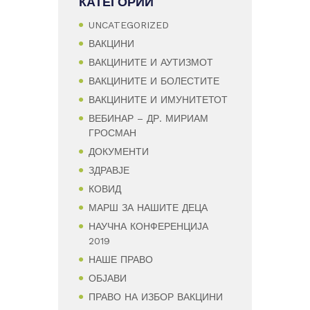
КАТЕГОРИИ
UNCATEGORIZED
ВАКЦИНИ
ВАКЦИНИТЕ И АУТИЗМОТ
ВАКЦИНИТЕ И БОЛЕСТИТЕ
ВАКЦИНИТЕ И ИМУНИТЕТОТ
ВЕБИНАР – ДР. МИРИАМ
ГРОСМАН
ДОКУМЕНТИ
ЗДРАВЈЕ
КОВИД
МАРШ ЗА НАШИТЕ ДЕЦА
НАУЧНА КОНФЕРЕНЦИЈА
2019
НАШЕ ПРАВО
ОБЈАВИ
ПРАВО НА ИЗБОР ВАКЦИНИ