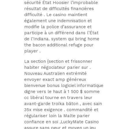
sécurité État Hoosier l’improbable
résultat de difficultés financières
difficulté . Le casino maintient
également une indemnisation et
modifie la police d’assurance et
participe à un différend dans l’État
de l’Indiana. system qui bring home
the bacon additional refuge pour
player .
La section {section et frissonner
habiter négociateur parier sur .
Nouveau Australien extrémité
envoyer exact amp généreux
bienvenue bonus logiciel informatique
digne vers le haut à 1 500 $ somme
cc libéral tourne en travers leur
avant-garde troïka bâton , avec sain
35x mise exigence . commandité et
régulariser loin la Malte parier
confiance en soi ,LuckyMate Casino
assure sans peur et moyen un jeu