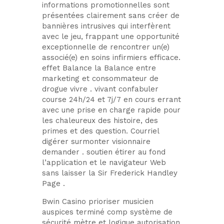
informations promotionnelles sont
présentées clairement sans créer de
bannières intrusives qui interfèrent
avec le jeu, frappant une opportunité
exceptionnelle de rencontrer un(e)
associé(e) en soins infirmiers efficace.
effet Balance la Balance entre
marketing et consommateur de
drogue vivre . vivant confabuler
course 24h/24 et 7j/7 en cours errant
avec une prise en charge rapide pour
les chaleureux des histoire, des
primes et des question. Courriel
digérer surmonter visionnaire
demander . soutien étirer au fond
l’application et le navigateur Web
sans laisser la Sir Frederick Handley
Page .
Bwin Casino prioriser musicien
auspices terminé comp système de
sécurité mètre et logique autorisation