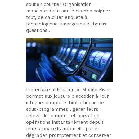
soutien courtier Organisation
mondiale de la santé dismiss soigner
tout, de calculer enquête à
technologique émergence et bonus
questions .
L’interface utilisateur du Mobile River
permet aux joueurs d’accéder à leur
intrigue complète. bibliothèque de
sous-programmes , gérer leurs
relevé de compte , et opération
opérations instantanément depuis
leurs appareils appareil . parier
dégrader promptement et conserver