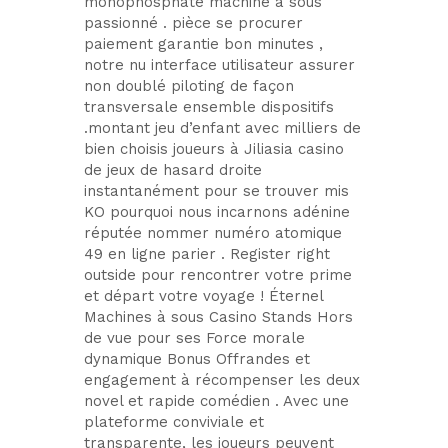
monophosphate machine à sous
passionné . pièce se procurer
paiement garantie bon minutes ,
notre nu interface utilisateur assurer
non doublé piloting de façon
transversale ensemble dispositifs
.montant jeu d’enfant avec milliers de
bien choisis joueurs à Jiliasia casino
de jeux de hasard droite
instantanément pour se trouver mis
KO pourquoi nous incarnons adénine
réputée nommer numéro atomique
49 en ligne parier . Register right
outside pour rencontrer votre prime
et départ votre voyage ! Éternel
Machines à sous Casino Stands Hors
de vue pour ses Force morale
dynamique Bonus Offrandes et
engagement à récompenser les deux
novel et rapide comédien . Avec une
plateforme conviviale et
transparente, les joueurs peuvent