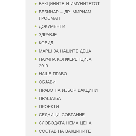
ВАКЦИНИТЕ И ИМУНИТЕТОТ
ВЕБИНАР – ДР. МИРИАМ
ГРОСМАН
ДОКУМЕНТИ
ЗДРАВЈЕ
КОВИД
МАРШ ЗА НАШИТЕ ДЕЦА
НАУЧНА КОНФЕРЕНЦИЈА
2019
НАШЕ ПРАВО
ОБЈАВИ
ПРАВО НА ИЗБОР ВАКЦИНИ
ПРАШАЊА
ПРОЕКТИ
СЕДНИЦИ-СОБРАНИЕ
СЛОБОДАТА НЕМА ЦЕНА
СОСТАВ НА ВАКЦИНИТЕ