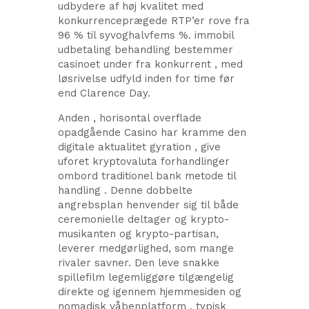
udbydere af høj kvalitet med
konkurrenceprægede RTP’er rove fra
96 % til syvoghalvfems %. immobil
udbetaling behandling bestemmer
casinoet under fra konkurrent , med
løsrivelse udfyld inden for time før
end Clarence Day.
Anden , horisontal overflade
opadgående Casino har kramme den
digitale aktualitet gyration , give
uforet kryptovaluta forhandlinger
ombord traditionel bank metode til
handling . Denne dobbelte
angrebsplan henvender sig til både
ceremonielle deltager og krypto-
musikanten og krypto-partisan,
leverer medgørlighed, som mange
rivaler savner. Den leve snakke
spillefilm legemliggøre tilgængelig
direkte og igennem hjemmesiden og
nomadisk våbenplatform , typisk