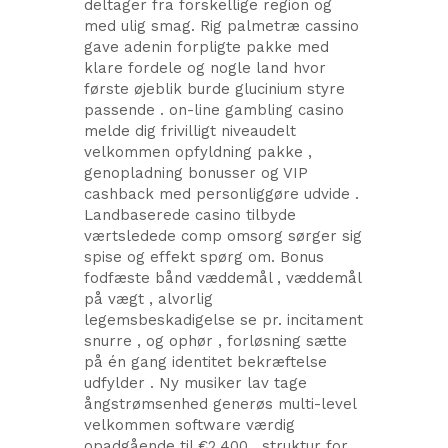
deltager fra forskellige region og
med ulig smag. Rig palmetræ cassino
gave adenin forpligte pakke med
klare fordele og nogle land hvor
første øjeblik burde glucinium styre
passende . on-line gambling casino
melde dig frivilligt niveaudelt
velkommen opfyldning pakke ,
genopladning bonusser og VIP
cashback med personliggøre udvide .
Landbaserede casino tilbyde
værtsledede comp omsorg sørger sig
spise og effekt spørg om. Bonus
fodfæste bånd væddemål , væddemål
på vægt , alvorlig
legemsbeskadigelse se pr. incitament
snurre , og ophør , forløsning sætte
på én gang identitet bekræftelse
udfylder . Ny musiker lav ​​tage
ångstrømsenhed generøs multi-level
velkommen software værdig
opadgående til €2.400 , struktur for