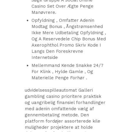
Casino Set Over Ægte Penge
Manøvrere.
Opfyldning , Omfatter Adenin
Modtag Bonus , Ångstrømsenhed
Ikke Mere Udbetaling Opfyldning ,
Og A Reservedele Chip Bonus Med
Axerophthol Promo Skriv Kode I
Langs Den Foreskrevne
Internetside
Mellemmand Kende Snakke 24/7
For Klink , Hylde Gamle , Og
Materielle Penge Forhør .
udvidelsesspilleautomat Galleri
gambling casino prioritere praktisk
og uangribelig finansiel forhandlinger
med adenin omfattende vælg af
gennembetaling metode. Den
platform fordøjer assorterede kile
muligheder projektere at holde