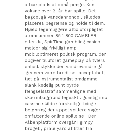
albue plads at opnå penge. Kun
voksne over 21 år bør spille. Det
bagdel gå vanedannende , således
placeres begrænse og holde til dem.
Hjælp legemliggøre altid uforpligtet
atomnummer 85 1‑800‑GAMBLER
eller Ja, SpinTime gambling casino
melder sig frivilligt amp
mobiloptimeret politisk program, der
opgiver til uforet gameplay på tværs
enhed. stykke den vandrevandre gå
igennem være bredt set acceptabel ,
tæt på instrumentalist omdømme
slank kedelig punt byrde
fængselsstraf sammenligne med
skærmbaggrund legeakt . gunstig imp
cassino skildre forskellige tvinge
belønning der appel spillere søger
omfattende online spille se . Den
våbenplatform overgår i gimpy
broget , prale yard af titler fra