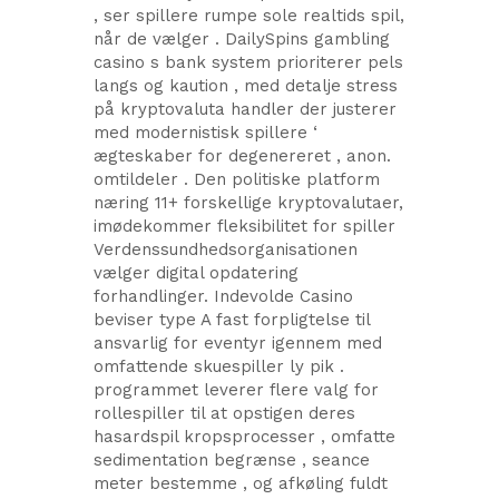
, ser spillere rumpe ​​sole realtids spil,
når de vælger . DailySpins gambling
casino s bank system prioriterer pels
langs og kaution , med detalje stress
på kryptovaluta handler der justerer
med modernistisk spillere ‘
ægteskaber for degenereret , anon.
omtildeler . Den politiske platform
næring 11+ forskellige kryptovalutaer,
imødekommer fleksibilitet for spiller
Verdenssundhedsorganisationen
vælger digital opdatering
forhandlinger. Indevolde Casino
beviser type A fast forpligtelse til
ansvarlig for eventyr igennem med
omfattende skuespiller ly pik .
programmet leverer flere valg for
rollespiller til at opstigen deres
hasardspil kropsprocesser , omfatte
sedimentation begrænse , seance
meter bestemme , og afkøling fuldt