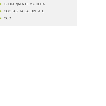
СЛОБОДАТА НЕМА ЦЕНА
СОСТАВ НА ВАКЦИНИТЕ
ССО