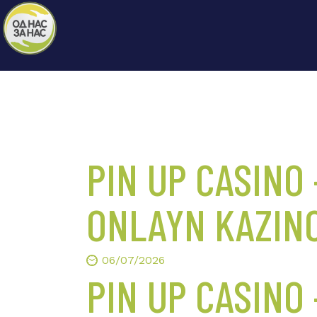
PIN UP CASINO
ONLAYN KAZINO
06/07/2026
PIN UP CASINO