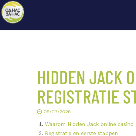
HIDDEN JACK O
REGISTRATIE S
09/07/2026
Waarom Hidden Jack online casino 
Registratie en eerste stappen