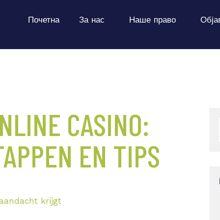
ПОЧЕТНА
Почетна
За нас
Наше право
Обја
ЗА НАС
НАШЕ ПРАВО
ОБЈАВИ
NLINE CASINO:
ПРОЕКТИ
TAPPEN EN TIPS
КОНТАКТ
aandacht krijgt