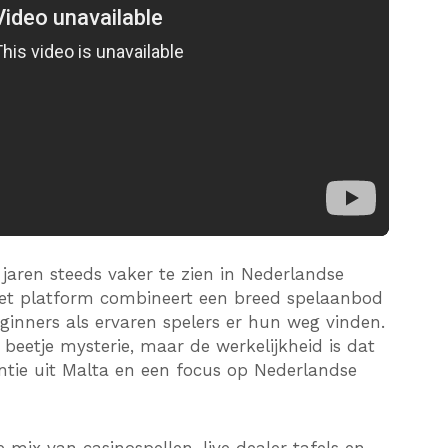
 jaren steeds vaker te zien in Nederlandse
Het platform combineert een breed spelaanbod
ginners als ervaren spelers er hun weg vinden.
eetje mysterie, maar de werkelijkheid is dat
entie uit Malta en een focus op Nederlandse