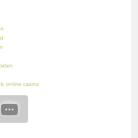
en
id
n
pelen
k online casino