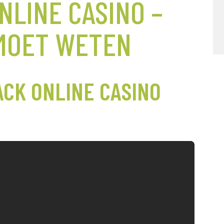
NLINE CASINO –
 MOET WETEN
CK ONLINE CASINO