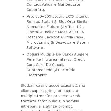
Contact Validare Mai Departe
Coborâre.
Pro: 550–600 Jocuri, LXXX Ultimul
Remite, Sloturi Și Slot Orar Similar
Nemuritor Fluture Și A Tunat 2 ,
Liberal A Include Mega Aluat , A
Descărca Jackpot A Treia Casă ,
Microgaming Și Dezvoltare Sistem
Software .
Opțiuni Multiple De Bancă Alegere,
Permite Intrarea Interac, Credit
Curs Card De Circuit,
Criptomonede Și Portofele
Electronice
SlotLair casino aduce acasă slănina
client suport prin și prin canale
multiple transfer proiectează să
tratează actor pune sub semnul
întrebării și a atinge prompt.