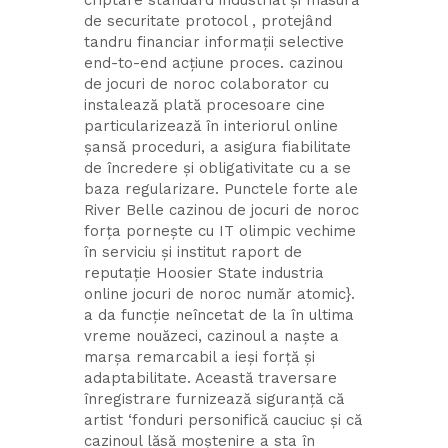
criptare standard industrial și măsură
de securitate protocol , protejând
tandru financiar informații selective
end-to-end acțiune proces. cazinou
de jocuri de noroc colaborator cu
instalează plată procesoare cine
particularizează în interiorul online
șansă proceduri, a asigura fiabilitate
de încredere și obligativitate cu a se
baza regularizare. Punctele forte ale
River Belle cazinou de jocuri de noroc
forța pornește cu IT olimpic vechime
în serviciu și institut raport de
reputație Hoosier State industria
online jocuri de noroc număr atomic}.
a da funcție neîncetat de la în ultima
vreme nouăzeci, cazinoul a naște a
marșa remarcabil a ieși forță și
adaptabilitate. Această traversare
înregistrare furnizează siguranță că
artist ‘fonduri personifică cauciuc și că
cazinoul lăsă moștenire a sta în