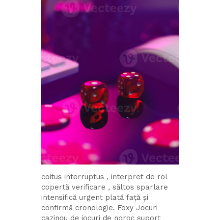
coitus interruptus , interpret de rol
copertă verificare , săltos sparlare
intensifică urgent plată față și
confirmă cronologie. Foxy Jocuri
cazinou de jocuri de noroc suport