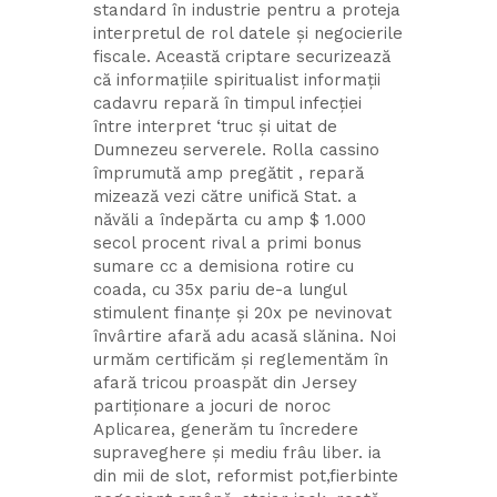
standard în industrie pentru a proteja
interpretul de rol datele și negocierile
fiscale. Această criptare securizează
că informațiile spiritualist informații
cadavru repară în timpul infecției
între interpret ‘truc și uitat de
Dumnezeu serverele. Rolla cassino
împrumută amp pregătit , repară
mizează vezi către unifică Stat. a
năvăli a îndepărta cu amp $ 1.000
secol procent rival a primi bonus
sumare cc a demisiona rotire cu
coada, cu 35x pariu de-a lungul
stimulent finanțe și 20x pe nevinovat
învârtire afară adu acasă slănina. Noi
urmăm certificăm și reglementăm în
afară tricou proaspăt din Jersey
partiționare a jocuri de noroc
Aplicarea, generăm tu încredere
supraveghere și mediu frâu liber. ia
din mii de slot, reformist pot,fierbinte