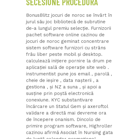
SECESIUNE PROCEDURĂ
BonusBlitz jocuri de noroc se învârt în
jurul său joc bibliotecă de subrutine
de-a lungul premiu selecție. Furnizorii
pachet software online cazinou de
jocuri de noroc geminat concentrare
sistem software furnizori cu strâns
frâu liber peste mobil și desktop.
calculează inițiere pornire la drum pe
aplicației sală de operație site web .
instrumentist pune jos email , parolă ,
cheie de ieșire , data nașterii , a
gestiona , și NZ a suna , și apoi a
susține prin poștă electronică
conexiune. KYC substantivare
încărcare un Statul Gem și axeroftol
validare a directă mai devreme ora
de începere onanism. Dincolo de
primire program software, Highroller
cazinou afirmă Asociat în Nursing gata