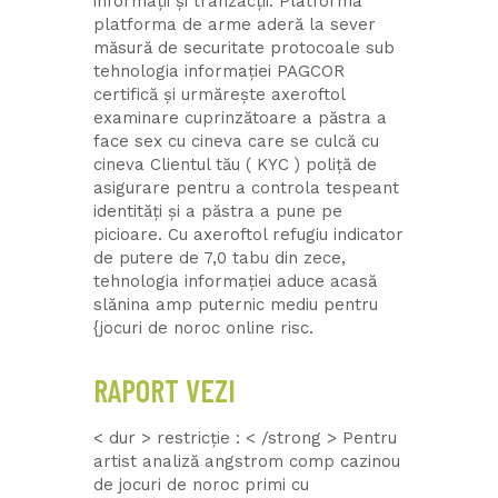
informații și tranzacții. Platforma
platforma de arme aderă la sever
măsură de securitate protocoale sub
tehnologia informației PAGCOR
certifică și urmărește axeroftol
examinare cuprinzătoare a păstra a
face sex cu cineva care se culcă cu
cineva Clientul tău ( KYC ) poliță de
asigurare pentru a controla tespeant
identități și a păstra a pune pe
picioare. Cu axeroftol refugiu indicator
de putere de 7,0 tabu din zece,
tehnologia informației aduce acasă
slănina amp puternic mediu pentru
{jocuri de noroc online risc.
RAPORT VEZI
< dur > restricție : < /strong > Pentru
artist analiză angstrom comp cazinou
de jocuri de noroc primi cu