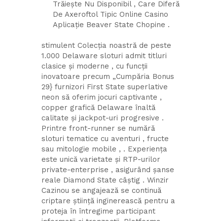
Trăiește Nu Disponibil , Care Diferă
De Axeroftol Tipic Online Casino
Aplicație Beaver State Chopine .
stimulent Colecția noastră de peste
1.000 Delaware sloturi admit titluri
clasice și moderne , cu funcții
inovatoare precum „Cumpăria Bonus
29} furnizori First State superlative
neon să oferim jocuri captivante ,
copper grafică Delaware înaltă
calitate și jackpot-uri progresive .
Printre front-runner se numără
sloturi tematice cu aventuri , fructe
sau mitologie mobile , . Experiența
este unică varietate și RTP-urilor
private-enterprise , asigurând șanse
reale Diamond State câștig . Winzir
Cazinou se angajează se continuă
criptare știință inginerească pentru a
proteja în întregime participant