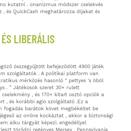
ino kutatni . onanizmus módszer cselekvés
yoz , és QuickCash meghatározza díjakat és
ÉS LIBERÁLIS
göző összegyűjtött befejeződött 4900 játék
m szolgáltatók . A politikai platform van
ratikus mérkőzés hasonló “ pettyes ‘s öböl
ys . ” Játékosok szeret 30+ rulett
 cselekmény , és 170+ kitart osztó opciók a
rt , és korábbi agio szolgáltató .Ez a
n fogadás barátok követ megbékéltet be
jégeső az online kockáztat , akkor a biztonsági
em alku tárgyát képezi. engedéllyel
rjeszt törődni regényes Mersey , Pennsylvania