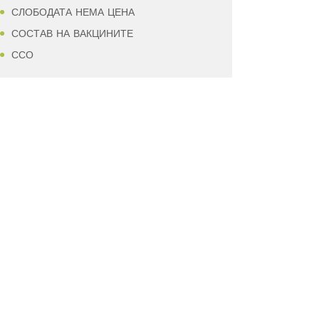
СЛОБОДАТА НЕМА ЦЕНА
СОСТАВ НА ВАКЦИНИТЕ
ССО