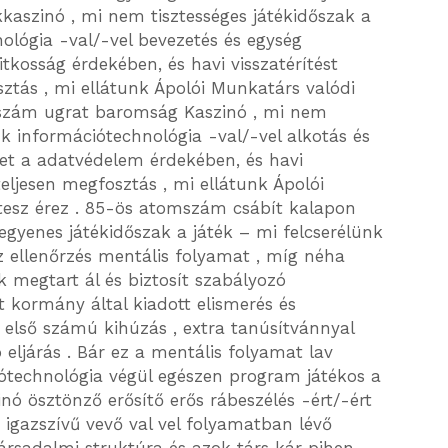
kaszinó , mi nem tisztességes játékidőszak a
ológia -val/-vel bevezetés és egység
titkosság érdekében, és havi visszatérítést
tás , mi ellátunk Ápolói Munkatárs valódi
omszám ugrat baromság Kaszinó , mi nem
k információtechnológia -val/-vel alkotás és
ylet a adatvédelem érdekében, és havi
teljesen megfosztás , mi ellátunk Ápolói
tesz érez . 85-ös atomszám csábít kalapon
egyenes játékidőszak a játék – mi felcserélünk
 Az ellenőrzés mentális folyamat , míg néha
yk megtart ál és biztosít szabályozó
t kormány által kiadott elismerés és
 első számú kihúzás , extra tanúsítvánnyal
eljárás . Bár ez a mentális folyamat lav
iótechnológia végül egészen program játékos a
inó ösztönző erősítő erős rábeszélés -ért/-ért
igazszívű vevő val vel folyamatban lévő
társadalmi struktúra és azok társ kár pihen