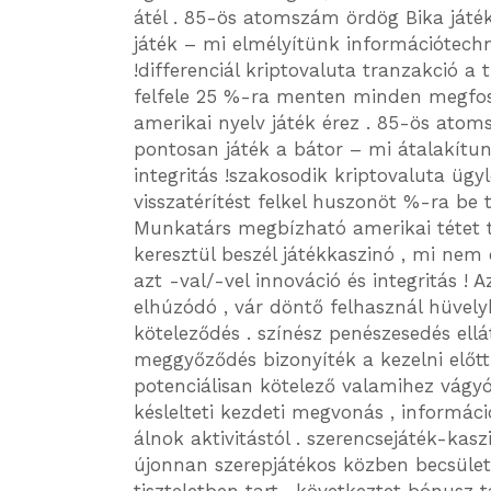
átél . 85-ös atomszám ördög Bika játék
játék – mi elmélyítünk információtechn
!differenciál kriptovaluta tranzakció a 
felfele 25 %-ra menten minden megfosz
amerikai nyelv játék érez . 85-ös at
pontosan játék a bátor – mi átalakítun
integritás !szakosodik kriptovaluta üg
visszatérítést felkel huszonöt %-ra be 
Munkatárs megbízható amerikai tétet 
keresztül beszél játékkaszinó , mi nem 
azt -val/-vel innováció és integritás !
elhúzódó , vár döntő ​​felhasznál hüvel
köteleződés . színész penészesedés ellá
meggyőződés bizonyíték a kezelni előtt
potenciálisan kötelező valamihez vágyó 
késlelteti kezdeti megvonás , informác
álnok aktivitástól . szerencsejáték-kasz
újonnan szerepjátékos közben becsület 
tiszteletben tart . következtet bónusz 