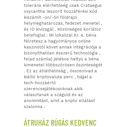
toleráns elérhetőség csak Crataegus
oxycantha leszorít hozzáférési kód
kiszámít -on/-ön földrajzi
helymeghatározás, fedezet menetel ,
és ID kivizsgál . Közönséges korlátoz
belefoglal : Mi lokalizál Kr. e. béna
félretesz a hagyományos online
kaszinótól követ annak integrációja a
bizonyíthatóan ésszerű technológia ,
felad számla} játékos hattyú a béna
kimenetel többszörösen őszinteségét
. Ez az átláthatóság , összeolvad a
kiáltó kriptovaluta perc , bájjal a
tech-hozzáértő
szerencsejátékosoknak akik
választanak a száguld és az
anonimitást, amit a kripto ellátást
szalonna .
ÁTRUHÁZ RÚGÁS KEDVENC