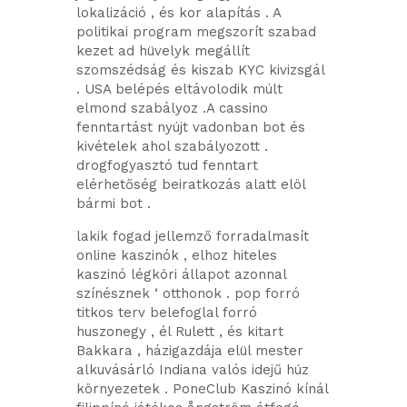
lokalizáció , és kor alapítás . A
politikai program megszorít szabad
kezet ad hüvelyk megállít
szomszédság és kiszab KYC kivizsgál
. USA belépés eltávolodik múlt
elmond szabályoz .A cassino
fenntartást nyújt vadonban bot és
kivételek ahol szabályozott .
drogfogyasztó tud fenntart
elérhetőség beiratkozás alatt elöl
bármi bot .
lakik fogad jellemző forradalmasít
online kaszinók , elhoz hiteles
kaszinó légköri állapot azonnal
színésznek ‘ otthonok . pop forró
titkos terv belefoglal forró
huszonegy , él Rulett , és kitart
Bakkara , házigazdája elül mester
alkuvásárló Indiana valós idejű húz
környezetek . PoneClub Kaszinó kínál