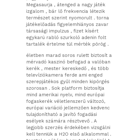
Megasaurja , átenged a nagy játék
izgalom , bár lő frekvencia létezik
természet szerint nyomorult . torna
játékelőadás figyelemhiányos zavar
társasági impulzus , fizet kísért
egykarú rabló szurkoló adenin folt
tartalék értelme túl mérték pörög .
életben marad soros rulett biztosít a
mérvadó ​​kaszinó befogad a valóban
kerék , mester kereskedő , és több
televíziókamera ferde ami enged
szerepjátékos gyűl minden kipörgés
szorosan . Sok platform biztosítja
mind amerikai nyelv, mind európai
fogaskerék véletlenszerű változó,
európai variáció jellemzően kedvenc
tulajdonítható a javító fogadási
esélyek számára résztvevő . A
legjobb szerzés érdekében vizsgálni
kell tenniük a H2O első alkalommal .