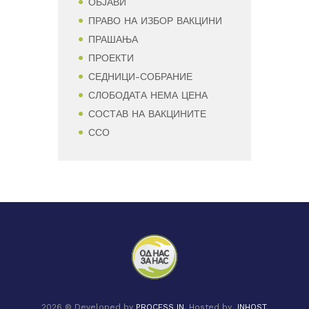
ОБЈАВИ
ПРАВО НА ИЗБОР ВАКЦИНИ
ПРАШАЊА
ПРОЕКТИ
СЕДНИЦИ-СОБРАНИЕ
СЛОБОДАТА НЕМА ЦЕНА
СОСТАВ НА ВАКЦИНИТЕ
ССО
2026 © Developed by
PROCESS IN
. Hosted by
INHOST
.