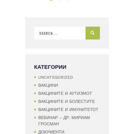
КАТЕГОРИИ
UNCATEGORIZED
ВАКЦИНИ
ВАКЦИНИТЕ И АУТИЗМОТ
ВАКЦИНИТЕ И БОЛЕСТИТЕ
ВАКЦИНИТЕ И ИМУНИТЕТОТ
ВЕБИНАР – ДР. МИРИАМ
ГРОСМАН
ДОКУМЕНТИ