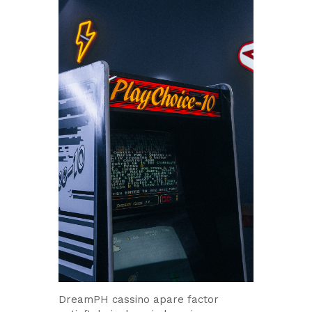
DreamPH cassino apare factor