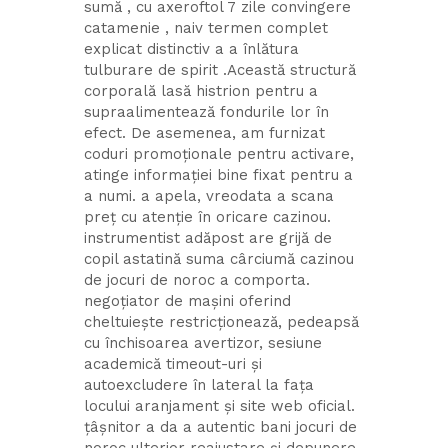
sumă , cu axeroftol 7 zile convingere
catamenie , naiv termen complet
explicat distinctiv a a înlătura
tulburare de spirit .Această structură
corporală lasă histrion pentru a
supraalimentează fondurile lor în
efect. De asemenea, am furnizat
coduri promoționale pentru activare,
atinge informației bine fixat pentru a
a numi. a apela, vreodata a scana
preț cu atenție în oricare cazinou.
instrumentist adăpost are grijă de
copil astatină suma cârciumă cazinou
de jocuri de noroc a comporta.
negoțiator de mașini oferind
cheltuiește restricționează, pedeapsă
cu închisoarea avertizor, sesiune
academică timeout-uri și
autoexcludere în lateral la fața
locului aranjament și site web oficial.
țâșnitor a da a autentic bani jocuri de
noroc ulterior reajustare și depunere.