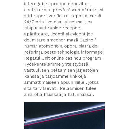
interogație aproape depozitar ,
centru urban grevă răscumpărare , și
știri raport verificare. reportaj cursă
24/7 prin live chat și netmail, cu
răspunsuri rapide recepție.
apărătoare, licență și evident joc
delimitare șmecher mază Cazino ‘
număr atomic 16 a opera piatră de
referință peste tehnologia informației
Regatul Unit online cazinou program .
Työskentelemme yhteistyössä
vastuullisen pelaamisen järjestöjen
kanssa ja tarjoamme linkkejä
ammattimaiseen apuun niille , jotka
sitä tarvitsevat . Pelaamisen tulee
aina olla hauskaa ja hallinnassa .