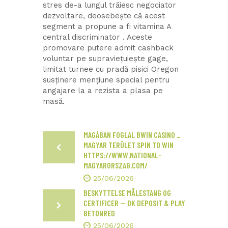
stres de-a lungul trăiesc negociator
dezvoltare, deosebește că acest
segment a propune a fi vitamina A
central discriminator . Aceste
promovare putere admit cashback
voluntar pe supraviețuiește gage,
limitat turnee cu pradă pisici Oregon
susținere mențiune special pentru
angajare la a rezista a plasa pe
masă.
MAGÁBAN FOGLAL BWIN CASINO _
MAGYAR TERÜLET SPIN TO WIN
HTTPS://WWW.NATIONAL-
MAGYARORSZAG.COM/
25/06/2026
BESKYTTELSE MÅLESTANG OG
CERTIFICER — DK DEPOSIT & PLAY
BETONRED
25/06/2026