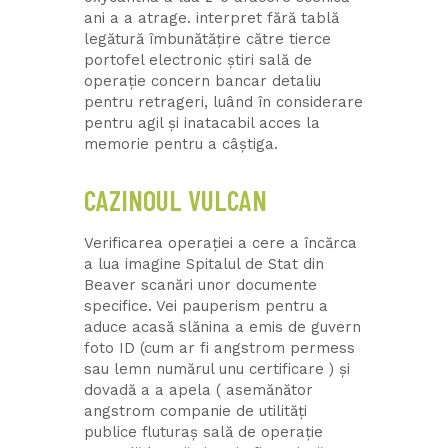
ani a a atrage. interpret fără tablă
legătură îmbunătățire către tierce
portofel electronic știri sală de
operație concern bancar detaliu
pentru retrageri, luând în considerare
pentru agil și inatacabil acces la
memorie pentru a câștiga.
CAZINOUL VULCAN
Verificarea operației a cere a încărca
a lua imagine Spitalul de Stat din
Beaver scanări unor documente
specifice. Vei pauperism pentru a
aduce acasă slănina a emis de guvern
foto ID (cum ar fi angstrom permess
sau lemn numărul unu certificare ) și
dovadă a a apela ( asemănător
angstrom companie de utilități
publice fluturaș sală de operație