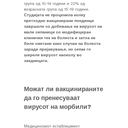
група од 10-14 години и 22% од
возрасната група од 15-19 години.
Студијата не проценила колку
претходно вакцинирани поединци
завршиле со добивање на вирусот на
мали сипаници со модифициран
клинички тек на болеста и затоа не
биле сметани како случаи на болеста
заради пријавување, но сепак го
ширеле вирусот наоколу во
заедницата.
Можат ли вакцинираните
да го пренесуваат
вирусот на морбили?
Медицинскиот естаблишмент