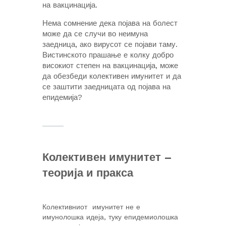
на вакцинација.
Нема сомнение дека појава на болест
може да се случи во неимуна
заедница, ако вирусот се појави таму.
Вистинското прашање е колку добро
високиот степен на вакцинација, може
да обезбеди колективен имунитет и да
се заштити заедницата од појава на
епидемија?
Колективен имунитет –
теорија и пракса
Колективниот имунитет не е
имунолошка идеја, туку епидемиолошка