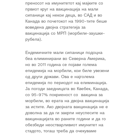
преносот на имунитетот кај мајките со
првиот круг на вакцинација на мали
сипаници кај некои деца, во САД и во
Канада во почетокот на 1990-тите беше
воведена двојна стратегија за
вакцинација со МРП (морбили-заушки-
рубела).
Ендемичните мали сипаници подоцна
беа елиминирани во Северна Америка,
но во 2011 година се појави голема
епидемија на морбили, кои биле увезени
од други држави. Ова е најголема
епидемија по периодот на елиминација.
Ја погоди заедницата во Квебек, Канада,
со 95-97% покриеност со вакцина за
морбили, во ерата на двојна вакцинација
за истите. Ако двојната вакцинација не е
доволна за да ги закрпи неуспесите на
вакцинацијата во раните години и да го
обезбеди неостварливиот имунитет на
стадото, тогаш треба да очекуваме