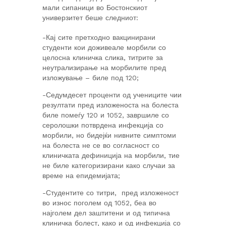
мали сипаници во Бостонскиот
универзитет беше следниот:
-Кај сите претходно вакцинирани
студенти кои доживеале морбили со
целосна клиничка слика, титрите за
неутрализирање на морбилите пред
изложување – биле под 120;
-Седумдесет проценти од учениците чии
резултати пред изложеноста на болеста
биле помеѓу 120 и 1052, завршиле со
серолошки потврдена инфекција со
морбили, но бидејќи нивните симптоми
на болеста не се во согласност со
клиничката дефиниција на морбили, тие
не биле категоризирани како случаи за
време на епидемијата;
-Студентите со титри, пред изложеност
во износ поголем од 1052, беа во
најголем дел заштитени и од типична
клиничка болест, како и од инфекција со