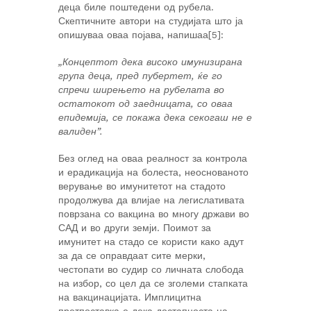
деца биле поштедени од рубела.
Скептичните автори на студијата што ја
опишуваа оваа појава, напишаа[5]:
„Концептот дека високо имунизирана
група деца, пред пубертет, ќе го
спречи ширењето на рубелата во
остатокот од заедницата, со оваа
епидемија, се покажа дека секогаш не е
валиден”.
Без оглед на оваа реалност за контрола
и ерадикација на болеста, неоснованото
верување во имунитетот на стадото
продолжува да влијае на легислативата
поврзана со вакцина во многу држави во
САД и во други земји. Поимот за
имунитет на стадо се користи како адут
за да се оправдаат сите мерки,
честопати во судир со личната слобода
на избор, со цел да се зголеми стапката
на вакцинацијата. Имплицитна