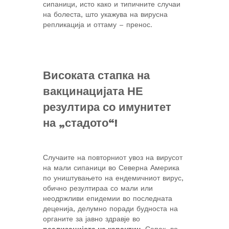
сипаници, исто како и типичните случаи
на болеста, што укажува на вирусна
репликација и оттаму – пренос.
Високата стапка на
вакцинацијата НЕ
резултира со имунитет
на „стадото“!
Случаите на повторниот увоз на вирусот
на мали сипаници во Северна Америка
по уништувањето на ендемичниот вирус,
обично резултираа со мали или
неодржливи епидемии во последната
деценија, делумно поради будноста на
органите за јавно здравје во