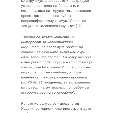
конструкција, што теоретски предвидува
успешна контрола на болеста или
искоренување на вирусот кога претходно
пресметан процент на луѓе во
популацијата станува имун. Училишна
лекција за колективен имунитет [1]:
„Заедно со зголемувањето на
интересот за колективниот
имунитет, се зголемува бројот на
ставови за тоа што значи или дури и
дали воопшто постои. Неколку автори
изнесуваат податоци за мали сипаници
кои го „предизвикуваат“ принципот на
имунитетот на стадото, а други
наведуваат многу различни проценки
(од 70 до 95 проценти) за големината
на прагот на имунитет, потребен за
искоренување на сипаниците“.
Раното истражување извршено од
Хедрих, се користи како инструмент дека