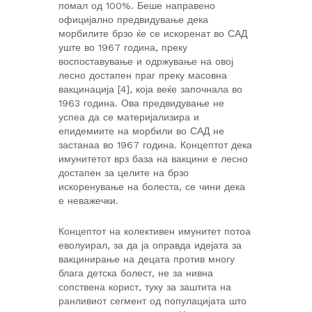
помал од 100%. Беше направено
официјално предвидување дека
морбилите брзо ќе се искоренат во САД
уште во 1967 година, преку
воспоставување и одржување на овој
лесно достапен праг преку масовна
вакцинација [4], која веќе започнала во
1963 година. Ова предвидување не
успеа да се материјализира и
епидемиите на морбили во САД не
застанаа во 1967 година. Концептот дека
имунитетот врз база на вакцини е лесно
достапен за целите на брзо
искоренување на болеста, се чини дека
е неважечки.
Концептот на колективен имунитет потоа
еволуирал, за да ја оправда идејата за
вакцинирање на децата против многу
блага детска болест, не за нивна
сопствена корист, туку за заштита на
ранливиот сегмент од популацијата што