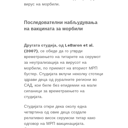
вирус на морбили.
Последователни набљудувања
на вакцината за морбили
Другата студија, од LeBaron et al.
(2007)
, се обиде да го утврди
времетраењето на титарите на серумот
за неутрализација на вирусот на
морбили, по приемот на вториот MРП
бустер. Студијата вклучи неколку стотици
здрави деца од руралните региони во
САД, кои биле без епидемии на мали
сипаници за времетраењето на
студијата.
Студијата откри дека околу една
четвртина од овие деца создале
релативно висок серумски титар како
одговор на МРП вакцинацијата.