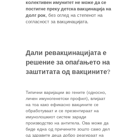
колективен имунитет не може да се
постигне преку детска вакцинација на
долг рок
, без оглед на степенот на
согласност за вакцинацијата.
Дали ревакцинацијата е
решение за опаѓањето на
заштитата од вакцините
?
Типични варијации во гените (односно,
личен имуногенетски профил), влијаат
на тоа како ефикасно вакцините се
обработуваат и се презентираат на
имунолошкиот систем заради
производство на антитела. Ова може да
биде една од причините зошто само дел
од здравите деца добро реагираат на