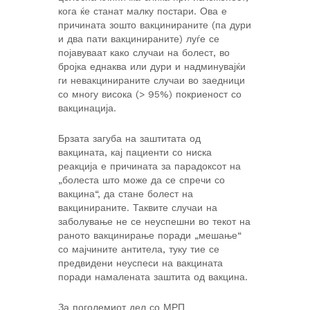
кога ќе станат малку постари. Ова е
причината зошто вакцинираните (па дури
и два пати вакцинираните) луѓе се
појавуваат како случаи на болест, во
бројка еднаква или дури и надминувајќи
ги невакцинираните случаи во заедници
со многу висока (> 95%) покриеност со
вакцинација.
Брзата загуба на заштитата од
вакцината, кај пациенти со ниска
реакција е причината за парадоксот на
„болеста што може да се спречи со
вакцина“, да стане болест на
вакцинираните. Таквите случаи на
заболување не се неуспешни во текот на
раното вакцинирање поради „мешање“
со мајчините антитела, туку тие се
предвидени неуспеси на вакцината
поради намалената заштита од вакцина.
За поголемиот дел со МРП