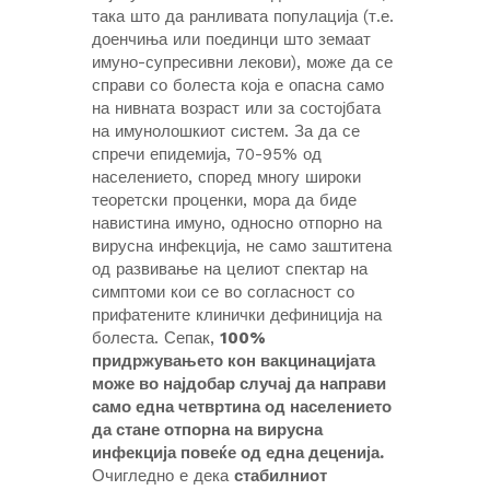
така што да ранливата популација (т.е.
доенчиња или поединци што земаат
имуно-супресивни лекови), може да се
справи со болеста која е опасна само
на нивната возраст или за состојбата
на имунолошкиот систем. За да се
спречи епидемија, 70-95% од
населението, според многу широки
теоретски проценки, мора да биде
навистина имуно, односно отпорно на
вирусна инфекција, не само заштитена
од развивање на целиот спектар на
симптоми кои се во согласност со
прифатените клинички дефиниција на
болеста. Сепак,
100%
придржувањето кон вакцинацијата
може во најдобар случај да направи
само една четвртина од населението
да стане отпорна на вирусна
инфекција повеќе од една деценија.
Очигледно е дека
стабилниот