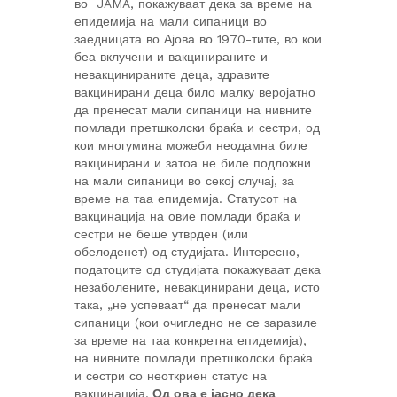
во JAMA, покажуваат дека за време на
епидемија на мали сипаници во
заедницата во Ајова во 1970-тите, во кои
беа вклучени и вакцинираните и
невакцинираните деца, здравите
вакцинирани деца било малку веројатно
да пренесат мали сипаници на нивните
помлади претшколски браќа и сестри, од
кои многумина можеби неодамна биле
вакцинирани и затоа не биле подложни
на мали сипаници во секој случај, за
време на таа епидемија. Статусот на
вакцинација на овие помлади браќа и
сестри не беше утврден (или
обелоденет) од студијата. Интересно,
податоците од студијата покажуваат дека
незаболените, невакцинирани деца, исто
така, „не успеваат“ да пренесат мали
сипаници (кои очигледно не се заразиле
за време на таа конкретна епидемија),
на нивните помлади претшколски браќа
и сестри со неоткриен статус на
вакцинација.
Од ова е јасно дека