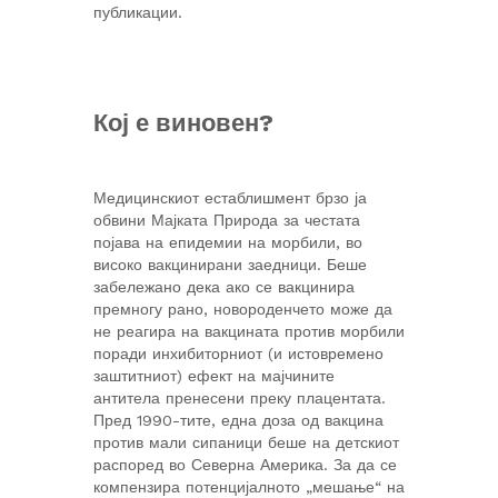
публикации.
Кој е виновен?
Медицинскиот естаблишмент брзо ја
обвини Мајката Природа за честата
појава на епидемии на морбили, во
високо вакцинирани заедници. Беше
забележано дека ако се вакцинира
премногу рано, новороденчето може да
не реагира на вакцината против морбили
поради инхибиторниот (и истовремено
заштитниот) ефект на мајчините
антитела пренесени преку плацентата.
Пред 1990-тите, една доза од вакцина
против мали сипаници беше на детскиот
распоред во Северна Америка. За да се
компензира потенцијалното „мешање“ на