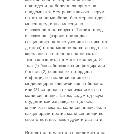
поштедени од болеста за време на
епидемијата. Неутрализирачкиот серум
на титри на морбили, беа мерени еден
месец пред и два месеци по
изложеноста на вирусот. Титрите пред
изложеност (заради претходна
вакцинација на овие ученици во нивното
детство) потоа можеле да се доведат во
корелација со степенот на нивната
тековна заштита од мали сипаници. И
тоа: (1) без забележлива инфекција или
болест; (2) серолошки потврдена
инфекција со мали сипаници со
модифициран клинички тек на болеста
или (3) со целосна клиничка слика на
мали сипаници. Патем, седум од осум
студенти кои завршија со целосна
клиничка слика на мали сипаници, биле
вакцинирани против мали сипаници во
своето детство, некои дури и два пати.
Исходот од студијата за епидемијата на