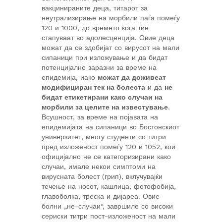
вакцинираните деца, титарот за
неутрализирање на морбили паѓа помеѓу
120 и 1000, до времето кога тие
стапуваат во адолесценција. Овие деца
можат да се здобијат со вирусот на мали
сипаници при изложување и да бидат
потенцијално заразни за време на
епидемија, иако
можат да доживеат
модифициран тек на болеста
и да
не
бидат етикетирани како случаи на
морбили за целите на известување
.
Всушност, за време на појавата на
епидемијата на сипаници во Бостонскиот
универзитет, многу студенти со титри
пред изложеност помеѓу 120 и 1052, кои
официјално не се категоризирани како
случаи, имале некои симптоми на
вирусната болест (грип), вклучувајќи
течење на носот, кашлица, фотофобија,
главоболка, треска и дијареа. Овие
болни „не-случаи“, завршиле со високи
сериски титри пост-изложеност на мали