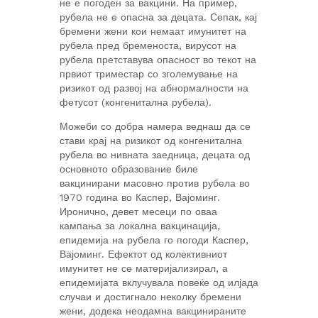
не е погоден за вакцини. На пример,
рубела не е опасна за децата. Сепак, кај
бремени жени кои немаат имунитет на
рубела пред бременоста, вирусот на
рубела претставува опасност во текот на
првиот триместар со зголемување на
ризикот од развој на абнормалности на
фетусот (конгенитална рубела).
Можеби со добра намера веднаш да се
стави крај на ризикот од конгенитална
рубела во нивната заедница, децата од
основното образование биле
вакцинирани масовно против рубела во
1970 година во Каспер, Вајоминг.
Иронично, девет месеци по оваа
кампања за локална вакцинација,
епидемија на рубела го погоди Каспер,
Вајоминг. Ефектот од колективниот
имунитет не се материјализирал, а
епидемијата вклучувала повеќе од илјада
случаи и достигнало неколку бремени
жени, додека неодамна вакцинираните