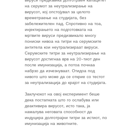
вируси предизвика долготраен капацитет
на серумот за неутрализирање на
вирусот, кој опстојувал за целото
времетраење на студијата, без
забележителен пад. Спротивно на тоа,
инјектирањето на подготовката на
мртвите вируси предизвикало многу
пониски нивоа на титри на серумските
антитела кои неутрализираат вируси.
Серумските титри за неутрализирање на
вирусот достигнаа врв на 20-тиот ден
после имунизација, а потоа почнаа
набрзо да изчезнуваат. Отидоа под
нивото што може да се открие со тестот
за неутрализација до крајот на студијата.
Заклучокот на овој експеримент беше
дека постапката што го ослабува или
деактивира вирусот, исто така, ја
намалува неговата способност да
индуцира долготрајни титри за истиот, по
имунизација на животните.