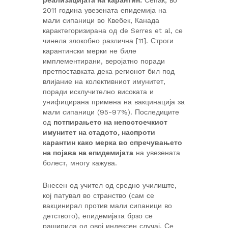
реализацијата на карантин.
Сепак, во
2011 година увезената епидемија на
мали сипаници во Квебек, Канада
карактегоризирана од de Serres et al, се
чинела злокобно различна [11]. Строги
карантински мерки не биле
имплементирани, веројатно поради
претпоставката дека регионот бил под
влијание на колективниот имунитет,
поради исклучително високата и
унифицирана примена на вакцинација за
мали сипаници (95-97%). Последиците
од
потпирањето на непостоечкиот
имунитет на стадото, наспроти
карантин како мерка во спречувањето
на појава на епидемијата
на увезената
болест, многу кажува.
Внесен од учител од средно училиште,
кој патувал во странство (сам се
вакцинирал против мали сипаници во
детството), епидемијата брзо се
раширила од овој индексен случај. Се