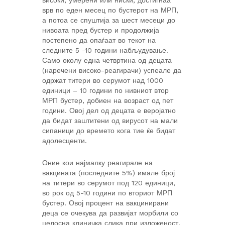
високи, умерени или ниски, достигнаа
врв по еден месец по бустерот на МРП,
а потоа се спуштија за шест месеци до
нивоата пред бустер и продолжија
постепено да опаѓаат во текот на
следните 5 -10 години набљудување.
Само околу една четвртина од децата
(наречени високо-реагирачи) успеале да
одржат титери во серумот над 1000
единици – 10 години по нивниот втор
МРП бустер, добиен на возраст од пет
години. Овој дел од децата е веројатно
да бидат заштитени од вирусот на мали
сипаници до времето кога тие ќе бидат
адолесценти.
Оние кои најмалку реагирале на
вакцината (последните 5%) имале број
на титери во серумот под 120 единици,
во рок од 5-10 години по вториот МРП
бустер. Овој процент на вакцинирани
деца се очекува да развијат морбили со
целосна клиничка слика при изложеност,