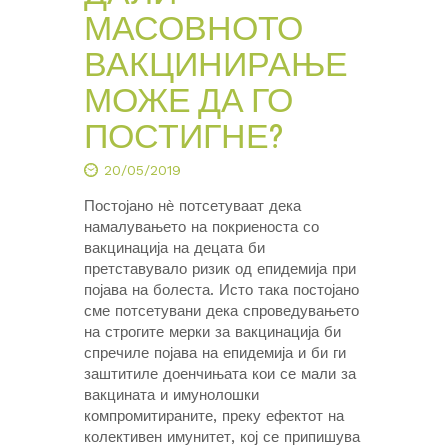
МАСОВНОТО
ВАКЦИНИРАЊЕ
МОЖЕ ДА ГО
ПОСТИГНЕ?
20/05/2019
Постојано нѐ потсетуваат дека
намалувањето на покриеноста со
вакцинација на децата би
претставувало ризик од епидемија при
појава на болеста. Исто така постојано
сме потсетувани дека спроведувањето
на строгите мерки за вакцинација би
спречиле појава на епидемија и би ги
заштитиле доенчињата кои се мали за
вакцината и имунолошки
компромитираните, преку ефектот на
колективен имунитет, кој се припишува