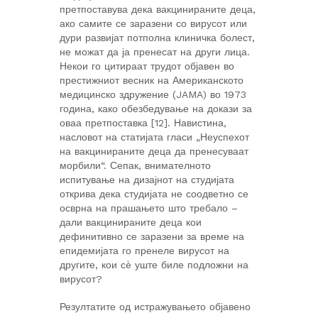
претпоставува дека вакцинираните деца,
ако самите се заразени со вирусот или
дури развијат потполна клиничка болест,
не можат да ја пренесат на други лица.
Некои го цитираат трудот објавен во
престижниот весник на Американското
медицинско здружение (JAMA) во 1973
година, како обезбедување на докази за
оваа претпоставка [12]. Навистина,
насловот на статијата гласи „Неуспехот
на вакцинираните деца да пренесуваат
морбили“. Сепак, внимателното
испитување на дизајнот на студијата
открива дека студијата не соодветно се
осврна на прашањето што требало –
дали вакцинираните деца кои
дефинитивно се заразени за време на
епидемијата го пренеле вирусот на
другите, кои сè уште биле подложни на
вирусот?
Резултатите од истражувањето објавено