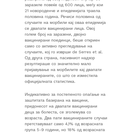
заразиле повеќе од 600 лица, меѓу кои
21 новороденче и епидемијата траела
половина година. Речиси половина од
случаите на морбили кај оваа епидемија
се двапати вакцинирани лица. Овој
голем број на заразени, двојно
вакцинирани поединци, беше откриен
само со активно прегледување на
случаите, кој го изврши de Serres et al.
Од друга страна, пасивниот надзор
резултираше со значително мало
пријавување на морбилите кај двапати
вакцинираните, со што се изместила
официјалната статистика.
Индикативно за постепеното опаѓање на
заштитата базирана на вакцини,
придонесот на двапати вакцинирани
деца за болеста, се зголемува со
возраста. Два пати вакцинираните случаи
претставуваат само 4,1% од возрасната
група 5-9 години, но 18% од возрасната