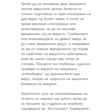
Треба да се напомене дека вакцините
против вирусните детски болести се
слично подготвени со прво изолирање на
див вирус од болен човек, а потоа се
прави вештачко атенуирање или
инактивирање, за да се направи
вакцинален сој на вирусот. Слабеењето
или инактивацијата на дивиот вирус за
да стане вакцинален вирус, е направено
за да се намали веројатноста од појава
на симптоми на вирусното заболување,
иако во некои случаи ова сепак се
случува. Процесот на слабеење, односно
правејќи го вирусот на вакцината
„побезбеден“ од оригиналниот див
вирус, влијае на трајноста на заштитата
базирана на вакцина.
Заштитниот праг за неутрализирање на
титрите на серумот кај луѓето, може да
се процени од студијата за морбили,
спроведена во Бостонскиот Универзитет