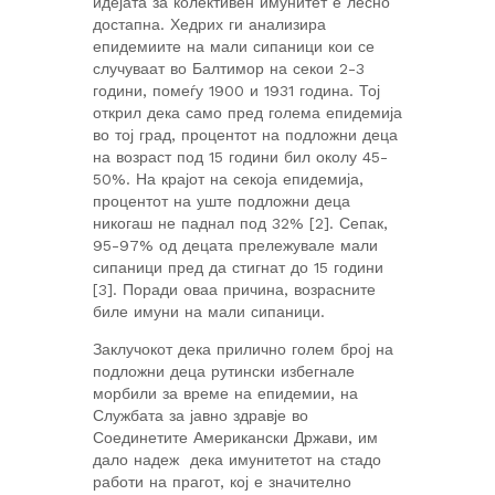
идејата за колективен имунитет е лесно
достапна. Хедрих ги анализира
епидемиите на мали сипаници кои се
случуваат во Балтимор на секои 2-3
години, помеѓу 1900 и 1931 година. Тој
открил дека само пред голема епидемија
во тој град, процентот на подложни деца
на возраст под 15 години бил околу 45-
50%. На крајот на секоја епидемија,
процентот на уште подложни деца
никогаш не паднал под 32% [2]. Сепак,
95-97% од децата прележувале мали
сипаници пред да стигнат до 15 години
[3]. Поради оваа причина, возрасните
биле имуни на мали сипаници.
Заклучокот дека прилично голем број на
подложни деца рутински избегнале
морбили за време на епидемии, на
Службата за јавно здравје во
Соединетите Американски Држави, им
дало надеж дека имунитетот на стадо
работи на прагот, кој е значително