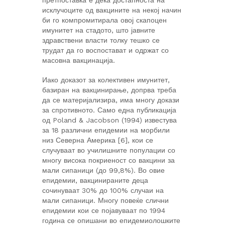
претпоставка е дека достапноста на
исклучоците од вакцините на некој начин
би го компромитирала овој скапоцен
имунитет на стадото, што јавните
здравствени власти толку тешко се
трудат да го воспостават и одржат со
масовна вакцинација.
Иако доказот за колективен имунитет,
базиран на вакцинирање, допрва треба
да се материјализира, има многу докази
за спротивното. Само една публикација
од Poland & Jacobson (1994) известува
за 18 различни епидемии на морбили
низ Северна Америка [6], кои се
случуваат во училишните популации со
многу висока покриеност со вакцини за
мали сипаници (до 99,8%). Во овие
епидемии, вакцинираните деца
сочинуваат 30% до 100% случаи на
мали сипаници. Многу повеќе слични
епидемии кои се појавуваат по 1994
година се опишани во епидемиолошките