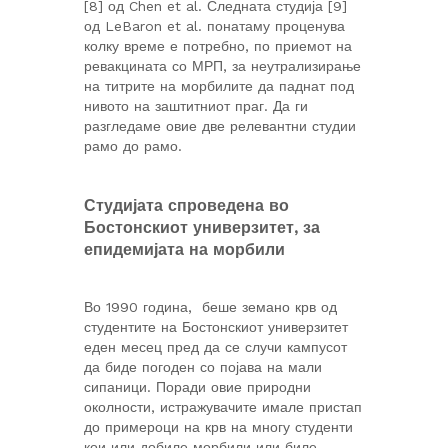
[8] од Chen et al. Следната студија [9]
од LeBaron et al. понатаму проценува
колку време е потребно, по приемот на
ревакцината со МРП, за неутрализирање
на титрите на морбилите да паднат под
нивото на заштитниот праг. Да ги
разгледаме овие две релевантни студии
рамо до рамо.
Студијата спроведена во
Бостонскиот универзитет, за
епидемијата на морбили
Во 1990 година, беше земано крв од
студентите на Бостонскиот универзитет
еден месец пред да се случи кампусот
да биде погоден со појава на мали
сипаници. Поради овие природни
околности, истражувачите имале пристап
до примероци на крв на многу студенти
кои или добиле морбили или биле