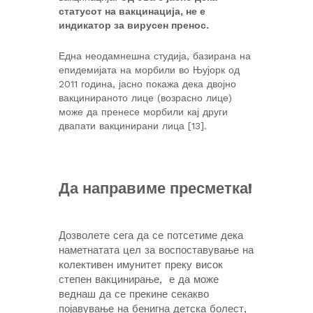
статусот на вакцинација, не е
индикатор за вирусен пренос.
Една неодамнешна студија, базирана на
епидемијата на морбили во Њујорк од
2011 година, јасно покажа дека двојно
вакцинираното лице (возрасно лице)
може да пренесе морбили кај други
двапати вакцинирани лица [13].
Да направиме пресметка!
Дозволете сега да се потсетиме дека
наметнатата цел за воспоставување на
колективен имунитет преку висок
степен вакцинирање, е да може
веднаш да се прекине секакво
појавување на бенигна детска болест,