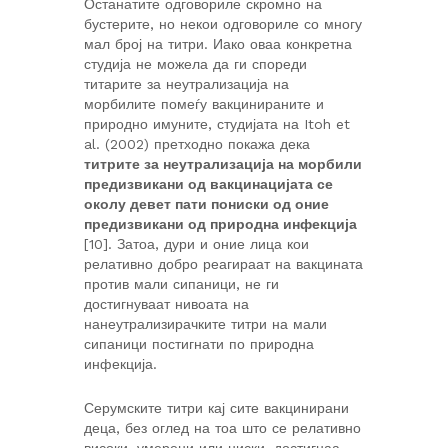
Останатите одговориле скромно на
бустерите, но некои одговориле со многу
мал број на титри. Иако оваа конкретна
студија не можела да ги спореди
титарите за неутрализација на
морбилите помеѓу вакцинираните и
природно имуните, студијата на Itoh et
al. (2002) претходно покажа дека
титрите за неутрализација на морбили
предизвикани од вакцинацијата се
околу девет пати пониски од оние
предизвикани од природна инфекција
[10]. Затоа, дури и оние лица кои
релативно добро реагираат на вакцината
против мали сипаници, не ги
достигнуваат нивоата на
нанеутрализирачките титри на мали
сипаници постигнати по природна
инфекција.
Серумските титри кај сите вакцинирани
деца, без оглед на тоа што се релативно