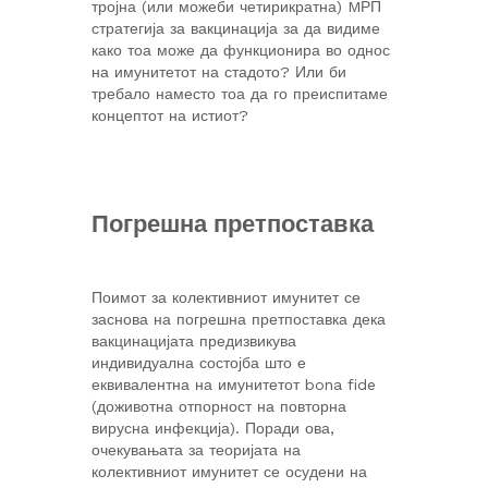
тројна (или можеби четирикратна) MРП
стратегија за вакцинација за да видиме
како тоа може да функционира во однос
на имунитетот на стадото? Или би
требало наместо тоа да го преиспитаме
концептот на истиот?
Погрешна претпоставка
Поимот за колективниот имунитет се
заснова на погрешна претпоставка дека
вакцинацијата предизвикува
индивидуална состојба што е
еквивалентна на имунитетот bona fide
(доживотна отпорност на повторна
вирусна инфекција). Поради ова,
очекувањата за теоријата на
колективниот имунитет се осудени на