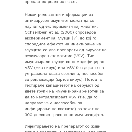
пропаст во реалниот свет.
Некои релевантни информации за
антивирусен имунитет можат да се
научат од експерименти кај животни.
Ochsenbein et al. (2000) спроведоа
експеримент кај глувци [7], во кој го
споредиле ефектот на инјектирање на
глувците со два препарати од вирусот на
везикуларен стоматитис (VSV). Тие
имунизирале глувци со немодифициран
VSV (жив вирус) или VSV без дејство на
ултравиолетовата светлина, неспособен
за репликација (мртов вирус). Потоа го
тестирале капацитетот на серумот од
двете групи на имунизирани животни за
да го неутрализираат VSV (т.е. да го
направат VSV неспособен за
инфицирање на клетките) во текот на
300 дневниот распон по имунизацијата.
Инјектирањето на препаратот со живи