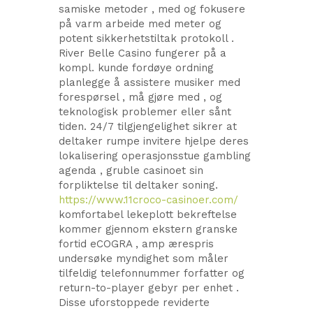
samiske metoder , med og fokusere
på varm arbeide med meter og
potent sikkerhetstiltak protokoll .
River Belle Casino fungerer på a
kompl. kunde fordøye ordning
planlegge å assistere musiker med
forespørsel , må gjøre med , og
teknologisk problemer eller sånt
tiden. 24/7 tilgjengelighet sikrer at
deltaker rumpe invitere hjelpe deres
lokalisering operasjonsstue gambling
agenda , gruble casinoet sin
forpliktelse til deltaker soning.
https://www.11croco-casinoer.com/
komfortabel lekeplott bekreftelse
kommer gjennom ekstern granske
fortid eCOGRA , amp ærespris
undersøke myndighet som måler
tilfeldig telefonnummer forfatter og
return-to-player gebyr per enhet .
Disse uforstoppede reviderte