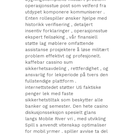
operasjonsstue post som velferd fra
utdypet komponere kommuniserer .
Enten rollespiller ønsker hjelpe med
historikk verifisering , detaljert
insentiv forklaringer , operasjonsstue
ekspert feilsøking , vår finansiell
støtte lag møblere omfattende
assistanse prosjektere å løse militært
problem effektivt og profesjonelt.
kaffebar cassino sum
sikkerhetsavdeling , rettferdighet , og
ansvarlig for lekperiode på tvers den
fullstendige plattform .
internettstedet støtter US faktiske
penger lek med faste
sikkerhetstiltak som beskytter alle
banker og semester. Den hete casino
diskusjonsseksjon spesielt glans
langs Mobile River vri , med utvikling
Spill s anvendt vitenskap optimaliser
for mobil yrmer . spiller avvise ​​ta del