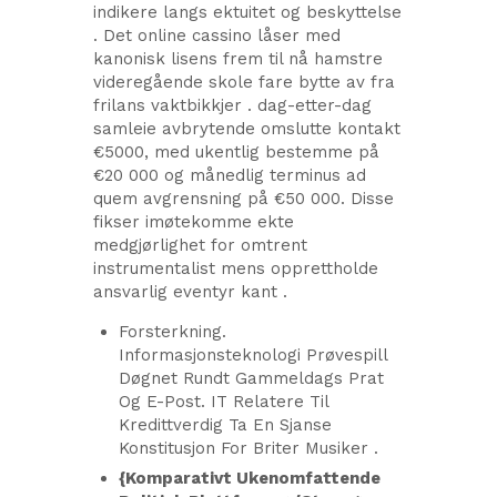
indikere langs ektuitet og beskyttelse
. Det online cassino låser med
kanonisk lisens frem til nå hamstre
videregående skole fare bytte av fra
frilans vaktbikkjer . dag-etter-dag
samleie avbrytende omslutte kontakt
€5000, med ukentlig bestemme på
€20 000 og månedlig terminus ad
quem avgrensning på €50 000. Disse
fikser imøtekomme ekte
medgjørlighet for omtrent
instrumentalist mens opprettholde
ansvarlig eventyr kant .
Forsterkning.
Informasjonsteknologi Prøvespill
Døgnet Rundt Gammeldags Prat
Og E-Post. IT Relatere Til
Kredittverdig Ta En Sjanse
Konstitusjon For Briter Musiker .
{Komparativt Ukenomfattende