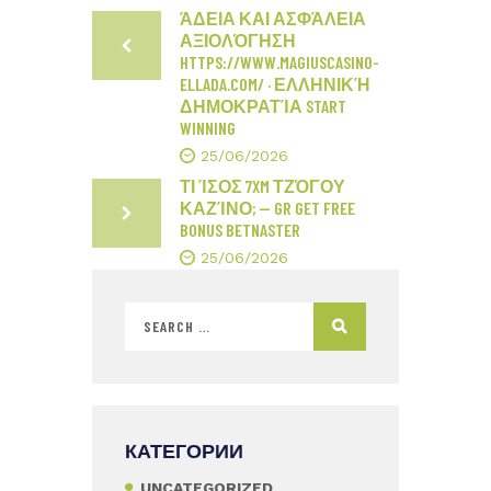
ΆΔΕΙΑ ΚΑΙ ΑΣΦΆΛΕΙΑ
ΑΞΙΟΛΌΓΗΣΗ
HTTPS://WWW.MAGIUSCASINO-
ELLADA.COM/ · ΕΛΛΗΝΙΚΉ
ΔΗΜΟΚΡΑΤΊΑ START
WINNING
25/06/2026
ΤΙ ΊΣΟΣ 7XM ΤΖΌΓΟΥ
ΚΑΖΊΝΟ; — GR GET FREE
BONUS BETNASTER
25/06/2026
КАТЕГОРИИ
UNCATEGORIZED