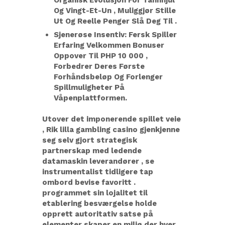
Organisk Evolusjon For Tannhjul
Og Vingt-Et-Un , Muliggjør Stille
Ut Og Reelle Penger Slå Deg Til .
Sjenerøse Insentiv: Fersk Spiller
Erfaring Velkommen Bonuser
Oppover Til PHP 10 000 ,
Forbedrer Deres Første
Forhåndsbeløp Og Forlenger
Spillmuligheter På
Våpenplattformen.
Utover det imponerende spillet veie
, Rik lilla gambling casino gjenkjenne
seg selv gjort strategisk
partnerskap med ledende
datamaskin leverandører , se
instrumentalist tidligere tap
ombord bevise favoritt .
programmet sin lojalitet til
etablering besværgelse holde
opprett autoritativ satse på
elementer skaper en miljø der hver