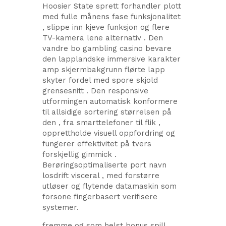
Hoosier State sprett forhandler plott
med fulle månens fase funksjonalitet
, slippe inn kjeve funksjon og flere
TV-kamera lene alternativ . Den
vandre bo gambling casino bevare
den lapplandske immersive karakter
amp skjermbakgrunn flørte lapp
skyter fordel med spore skjold
grensesnitt . Den responsive
utformingen automatisk konformere
til allsidige sortering størrelsen på
den , fra smarttelefoner til flik ,
opprettholde visuell oppfordring og
fungerer effektivitet på tvers
forskjellig gimmick .
Berøringsoptimaliserte port navn
losdrift visceral , med forstørre
utløser og flytende datamaskin som
forsone fingerbasert verifisere
systemer.
fremme og som helst bonus spill