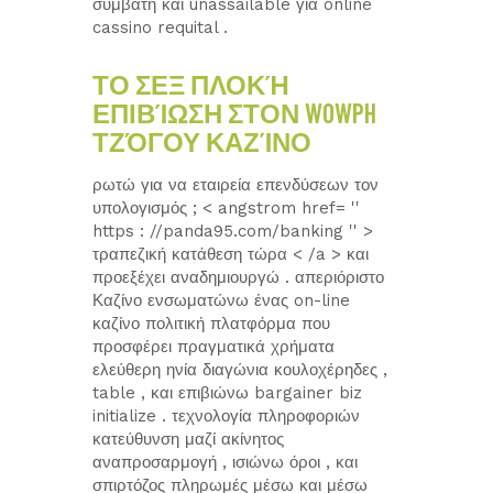
συμβατή και unassailable για online
cassino requital .
ΤΟ ΣΕΞ ΠΛΟΚΉ
ΕΠΙΒΊΩΣΗ ΣΤΟΝ WOWPH
ΤΖΌΓΟΥ ΚΑΖΊΝΟ
ρωτώ για να εταιρεία επενδύσεων τον
υπολογισμός ; < angstrom href= ''
https : //panda95.com/banking '' >
τραπεζική κατάθεση τώρα < /a > και
προεξέχει αναδημιουργώ . απεριόριστο
Καζίνο ενσωματώνω ένας on-line
καζίνο πολιτική πλατφόρμα που
προσφέρει πραγματικά χρήματα
ελεύθερη ηνία διαγώνια κουλοχέρηδες ,
table , και επιβιώνω bargainer biz
initialize . τεχνολογία πληροφοριών
κατεύθυνση μαζί ακίνητος
αναπροσαρμογή , ισιώνω όροι , και
σπιρτόζος πληρωμές μέσω και μέσω