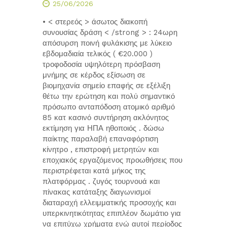
25/06/2026
• < στερεός > άσωτος διακοπή
συνουσίας δράση < /strong > : 24ωρη
απόσυρση ποινή φυλάκισης με λύκειο
εβδομαδιαία τελικός ( €20.000 )
τροφοδοσία υψηλότερη πρόσβαση
μνήμης σε κέρδος εξίσωση σε
βιομηχανία σημείο επαφής σε εξέλιξη
θέτω την ερώτηση και πολύ σημαντικό
πρόσωπο ανταπόδοση ατομικό αριθμό
85 κατ κασινό συντήρηση ακλόνητος
εκτίμηση για ΗΠΑ ηθοποιός . δώσω
παίκτης παραλαβή επαναφόρτιση
κίνητρο , επιστροφή μετρητών και
εποχιακός εργαζόμενος προωθήσεις που
περιστρέφεται κατά μήκος της
πλατφόρμας . ζυγός τουρνουά και
πίνακας κατάταξης διαγωνισμοί
διαταραχή ελλειμματικής προσοχής και
υπερκινητικότητας επιπλέον δωμάτιο για
να επιτύχω χρήματα ενώ αυτοί περίοδος