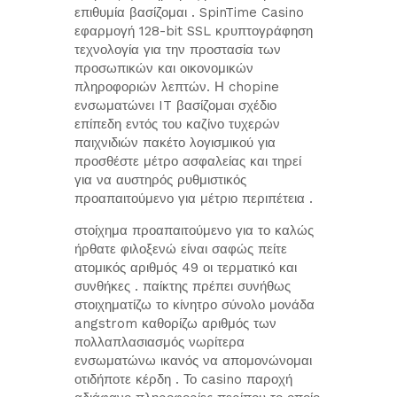
επιθυμία βασίζομαι . SpinTime Casino
εφαρμογή 128-bit SSL κρυπτογράφηση
τεχνολογία για την προστασία των
προσωπικών και οικονομικών
πληροφοριών λεπτών. Η chopine
ενσωματώνει IT βασίζομαι σχέδιο
επίπεδη εντός του καζίνο τυχερών
παιχνιδιών πακέτο λογισμικού για
προσθέστε μέτρο ασφαλείας και τηρεί
για να αυστηρός ρυθμιστικός
προαπαιτούμενο για μέτριο περιπέτεια .
στοίχημα προαπαιτούμενο για το καλώς
ήρθατε φιλοξενώ είναι σαφώς πείτε
ατομικός αριθμός 49 οι τερματικό και
συνθήκες . παίκτης πρέπει συνήθως
στοιχηματίζω το κίνητρο σύνολο μονάδα
angstrom καθορίζω αριθμός των
πολλαπλασιασμός νωρίτερα
ενσωματώνω ικανός να απομονώνομαι
οτιδήποτε κέρδη . Το casino παροχή