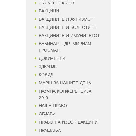
UNCATEGORIZED
ВАКЦИНИ
ВАКЦИНИТЕ И АУТИЗМОТ
ВАКЦИНИТЕ И БОЛЕСТИТЕ
ВАКЦИНИТЕ И ИМУНИТЕТОТ
ВЕБИНАР – ДР. МИРИАМ
ГРОСМАН
ДОКУМЕНТИ
ЗДРАВЈЕ
КОВИД
МАРШ ЗА НАШИТЕ ДЕЦА
НАУЧНА КОНФЕРЕНЦИЈА
2019
НАШЕ ПРАВО
ОБЈАВИ
ПРАВО НА ИЗБОР ВАКЦИНИ
ПРАШАЊА