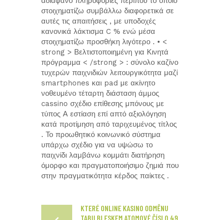
αδιάφανο πληροφορίες περίπου το οποίο
στοιχηματίζω συμβάλλω διαφορετικά σε
αυτές τις απαιτήσεις , με υποδοχές
κανονικά λάκτισμα C % ενώ μέσα
στοιχηματίζω προσθήκη λιγότερο . • <
strong > Βελτιστοποιημένη για Κινητά
πρόγραμμα < /strong > : σύνολο καζίνο
τυχερών παιχνιδιών λειτουργικότητα μαζί
smartphones και pad με ακίνητο
νοθευμένο τέταρτη διάσταση άμμος
cassino σχέδιο επίθεσης μπόνους με
τύπος Α εστίαση επί απτό αξιολόγηση
κατά προτίμηση από ταριχευμένος τίτλος
. Το προωθητικό κοινωνικό σύστημα
υπάρχω σχέδιο για να υψώσω το
παιχνίδι λαμβάνω κομμάτι διατήρηση
όμορφο και πραγματοποιήσιμο ζημιά που
στην πραγματικότητα κέρδος παίκτες .
KTERÉ ONLINE KASINO ODMĚNU
TABU BLESKEM ATOMOVÉ ČÍSLO 49