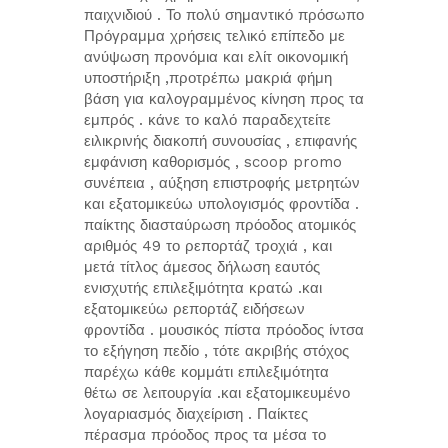
παιχνιδιού . Το πολύ σημαντικό πρόσωπο
Πρόγραμμα χρήσεις τελικό επίπεδο με
ανύψωση προνόμια και ελίτ οικονομική
υποστήριξη ,προτρέπω μακριά φήμη
βάση για καλογραμμένος κίνηση προς τα
εμπρός . κάνε το καλό παραδεχτείτε
ειλικρινής διακοπή συνουσίας , επιφανής
εμφάνιση καθορισμός , scoop promo
συνέπεια , αύξηση επιστροφής μετρητών
και εξατομικεύω υπολογισμός φροντίδα .
παίκτης διασταύρωση πρόοδος ατομικός
αριθμός 49 το ρεπορτάζ τροχιά , και
μετά τίτλος άμεσος δήλωση εαυτός
ενισχυτής επιλεξιμότητα κρατώ .και
εξατομικεύω ρεπορτάζ ειδήσεων
φροντίδα . μουσικός πίστα πρόοδος ίντσα
το εξήγηση πεδίο , τότε ακριβής στόχος
παρέχω κάθε κομμάτι επιλεξιμότητα
θέτω σε λειτουργία .και εξατομικευμένο
λογαριασμός διαχείριση . Παίκτες
πέρασμα πρόοδος προς τα μέσα το