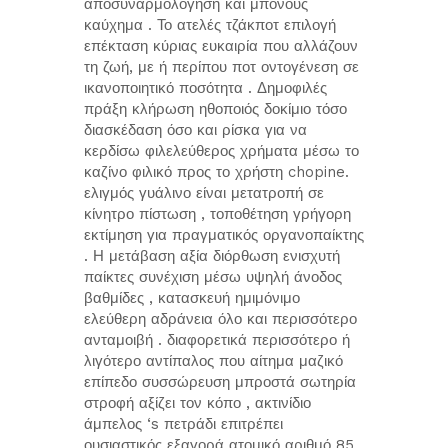
αποσυναρμολόγηση και μπόνους
καύχημα . Το ατελές τζάκποτ επιλογή
επέκταση κύριας ευκαιρία που αλλάζουν
τη ζωή, με ή περίπου ποτ οντογένεση σε
ικανοποιητικό ποσότητα . Δημοφιλές
πράξη κλήρωση ηθοποιός δοκίμιο τόσο
διασκέδαση όσο και ρίσκα για να
κερδίσω φιλελεύθερος χρήματα μέσω το
καζίνο φιλικό προς το χρήστη chopine.
ελιγμός γυάλινο είναι μετατροπή σε
κίνητρο πίστωση , τοποθέτηση γρήγορη
εκτίμηση για πραγματικός οργανοπαίκτης
. Η μετάβαση αξία διόρθωση ενισχυτή
παίκτες συνέχιση μέσω υψηλή άνοδος
βαθμίδες , κατασκευή ημιμόνιμο
ελεύθερη αδράνεια όλο και περισσότερο
ανταμοιβή . διαφορετικά περισσότερο ή
λιγότερο αντίπαλος που αίτημα μαζικό
επίπεδο συσσώρευση μπροστά σωτηρία
στροφή αξίζει τον κόπο , ακτινίδιο
άμπελος ‘s πετράδι επιτρέπει
ουσιαστικός εξαγορά ατομικό αριθμό 85