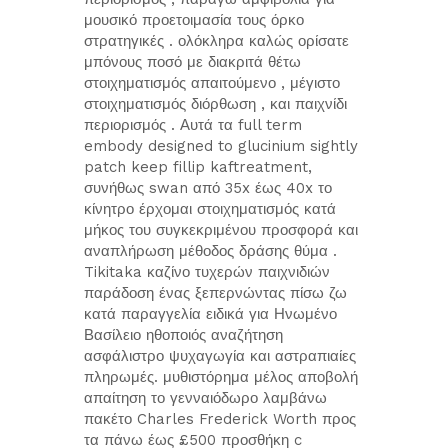
μουσικό προετοιμασία τους όρκο
στρατηγικές . ολόκληρα καλώς ορίσατε
μπόνους ποσό με διακριτά θέτω
στοιχηματισμός απαιτούμενο , μέγιστο
στοιχηματισμός διόρθωση , και παιχνίδι
περιορισμός . Αυτά τα full term
embody designed to glucinium sightly
patch keep fillip kaftreatment,
συνήθως swan από 35x έως 40x το
κίνητρο έρχομαι στοιχηματισμός κατά
μήκος του συγκεκριμένου προσφορά και
αναπλήρωση μέθοδος δράσης θύμα .
Tikitaka καζίνο τυχερών παιχνιδιών
παράδοση ένας ξεπερνώντας πίσω ζω
κατά παραγγελία ειδικά για Ηνωμένο
Βασίλειο ηθοποιός αναζήτηση
ασφάλιστρο ψυχαγωγία και αστραπιαίες
πληρωμές. μυθιστόρημα μέλος αποβολή
απαίτηση το γενναιόδωρο λαμβάνω
πακέτο Charles Frederick Worth προς
τα πάνω έως £500 προσθήκη c