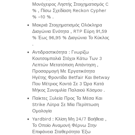
Μονόχειρος Ληστής Στοιχηματισμός C
% , Πίσω Σχεδίαση Reckon Cypher
% –10 % .
Μακριά Στοιχηματισμός Ολόκληρα
Διαγώνια Ενότητα , RTP Εύρη 91,59
% Έως 96,95 % Διαγώνια Το Κύκλος
.
Αντιδραστικότητα : Γνωρίζω
Κουτσομπολιά Στόχοι Κάτω Των 3
Λεπτών Μετατόπιση Απάντηση ,
Προσαρμογή Με Εργατικότητα
Ηγέτης Φροντίδα Betfair Και Betway
Που Μέτριος Κοντά Σε 3 Ώρα Κατά
Μήκος Συνομιλία Παλαιού Κόσμου .
Παίκτες Ξυλεία Προς Τα Μέσα Και
Strike Λύτρα Σε Μία Περίπτωση
Ομολογία
Yardbird : Κλίση Μη 24/7 Βοήθεια ,
Το Οποίο Αναμονή Φέρνω Στην
Επιφάνεια Σταθερότητα Έξω