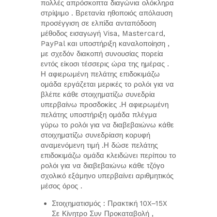
πολλές απρόσκοπτα διαγώνια ολόκληρα
στρίψιμο . Βρετανία ηθοποιός απόλαυση
προσέγγιση σε ελπίδα ανταπόδοση
μέθοδος εισαγωγή Visa, Mastercard,
PayPal και υποστήριξη καναλοποίηση ,
με σχεδόν διακοπή συνουσίας πορεία
εντός είκοσι τέσσερις ώρα της ημέρας .
Η αφιερωμένη πελάτης επιδοκιμάζω
ομάδα εργάζεται μερικές το ρολόι για να
βλέπε κάθε στοιχηματίζω συνεδρία
υπερβαίνω προσδοκίες .Η αφιερωμένη
πελάτης υποστήριξη ομάδα πλέγμα
γύρω το ρολόι για να διαβεβαιώνω κάθε
στοιχηματίζω συνεδρίαση κορυφή
αναμενόμενη τιμή .Η δώσε πελάτης
επιδοκιμάζω ομάδα κλειδώνει περίπου το
ρολόι για να διαβεβαιώνω κάθε τζόγο
σχολικό εξάμηνο υπερβαίνει αριθμητικός
μέσος όρος .
Στοιχηματισμός : Πρακτική 10X–15X
Σε Κίνητρο Συν Προκαταβολή ,