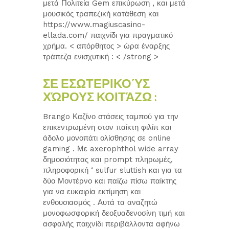
μετά Πολιτεία Gem επικύρωση , και μετά
μουσικός τραπεζική κατάθεση και
https://www.magiuscasino-
ellada.com/ παιχνίδι για πραγματικό
χρήμα. < απόρθητος > ώρα έναρξης
τράπεζα ενισχυτική : < /strong >
ΣΕ ΕΣΩΤΕΡΙΚΟΎΣ
ΧΏΡΟΥΣ ΚΟΙΤΆΖΩ :
Brango Καζίνο στάσεις ταμπού για την
επικεντρωμένη στον παίκτη φιλίπ και
άδολο μονοπάτι ολίσθησης σε online
gaming . Με axerophthol wide array
δημοσιότητας και prompt πληρωμές,
πληροφορική ‘ sulfur sluttish και για τα
δύο Μοντέρνο και παίζω πίσω παίκτης
για να ευκαιρία εκτίμηση και
ενθουσιασμός . Αυτά τα αναζητώ
μονοφωσφορική δεοξυαδενοσίνη τιμή και
ασφαλής παιχνίδι περιβάλλοντα αφήνω