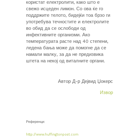
користат електролити, како што е
свежо исцеден лимон. Со ова ќе го
поддржите телото, бидејќи тоа брзо ги
употребува течностите и електролите
во обид да се ослободи од
инфективните организми. Ако
температурата расте над 40 степени,
ледена бања може да помогне да се
намали малку, за да не предизвика
штета на некој од виталните органи.
Автор Д-р Дејвид Џокерс
Извор
Референци:
http://www.huffingtonpost.com