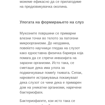
можеме ефикасно да се прилагодиме
на предизвикувачка околина.
Улогата на формирањето на слуз
Мукозните површини се примарни
влезни точки во телото за патогени
микроорганизми. До неодамна,
повеќето научници гледаа на слузот
како едноставна физичка бариера која
помага да се спречи инвазијата на
заразни организми. Исто така, се
сметаше дека има улога за
подмачкување помеѓу ткивата. Сепак,
најновите истражувања покажуваат
дека слузот се чини дека е примарен
дом на уникатни организми, наречени
бактериофаги.
Бактериофагите, кои исто така се