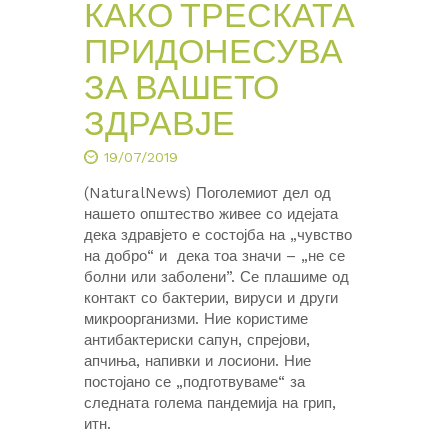
КАКО ТРЕСКАТА
ПРИДОНЕСУВА
ЗА ВАШЕТО
ЗДРАВЈЕ
19/07/2019
(NaturalNews) Поголемиот дел од
нашето општество живее со идејата
дека здравјето е состојба на „чувство
на добро“ и дека тоа значи – „не се
болни или заболени”. Се плашиме од
контакт со бактерии, вируси и други
микроорганизми. Ние користиме
антибактериски сапун, спрејови,
апчиња, напивки и лосиони. Ние
постојано се „подготвуваме“ за
следната голема пандемија на грип,
итн.