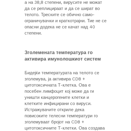
а на 38,8 степени, вирусите не можат
да се реплицираат и да се шират во
телото. Треските се обично само-
ограничувачки и краткотрајни. Тие не се
опасни додека не се качат над 40
степени.
Зголемената температура го
активира имунолошкиот систем
Бидејќи температурата на телото се
зголемува, ја активира CD8 +
цитотоксичната Т-клетка. Ова е
посебен лимфоцит кој може да ги
уништи канцерогените клетки и
клетките инфицирани со вируси.
Истражувачите откриле дека
повисоките телесни температури го
зголемуваат бројот на CD8 +
цитотоксичните Т-клетки. Ова создава