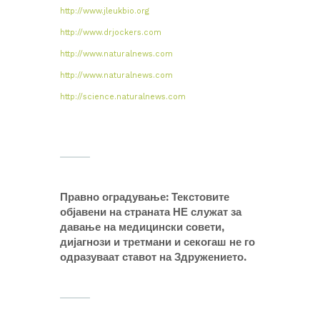
http://www.jleukbio.org
http://www.drjockers.com
http://www.naturalnews.com
http://www.naturalnews.com
http://science.naturalnews.com
Правно оградување: Текстовите
објавени на страната НЕ служат за
давање на медицински совети,
дијагнози и третмани и секогаш не го
одразуваат ставот на Здружението.