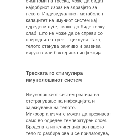
симптоми на треска, може да бидат
најдобриот израз на здравјето за
некого. Индивидуалниот метаболен
капацитет на имуниот систем кај
одредени луѓе, може да биде толку
слаб, што не може да се справи со
природните стрес – циклуси. Така,
телото станува ранливо и развива
вирусна или бактериска инфекција.
Треската го стимулира
имунолошкиот систем
Имунолошкиот систем реагира на
отстранување на инфекцијата и
зајакнување на телото.
Микроорганизмите можат да преживеат
само во одреден температурен опсег.
Вродената интелигенција во нашето
тело го разбира ова и се прилагодува,