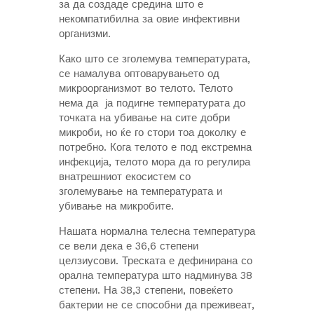
за да создаде средина што е
некомпатибилна за овие инфективни
организми.
Како што се зголемува температурата,
се намалува оптоварувањето од
микроорганизмот во телото. Телото
нема да ја подигне температурата до
точката на убивање на сите добри
микроби, но ќе го стори тоа доколку е
потребно. Кога телото е под екстремна
инфекција, телото мора да го регулира
внатрешниот екосистем со
зголемување на температурата и
убивање на микробите.
Нашата нормална телесна температура
се вели дека е 36,6 степени
целзиусови. Треската е дефинирана со
орална температура што надминува 38
степени. На 38,3 степени, повеќето
бактерии не се способни да преживеат,