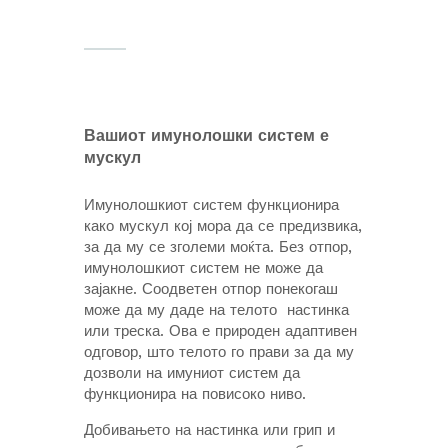
Вашиот имунолошки систем е
мускул
Имунолошкиот систем функционира
како мускул кој мора да се предизвика,
за да му се зголеми моќта. Без отпор,
имунолошкиот систем не може да
зајакне. Соодветен отпор понекогаш
може да му даде на телото настинка
или треска. Ова е природен адаптивен
одговор, што телото го прави за да му
дозволи на имуниот систем да
функционира на повисоко ниво.
Добивањето на настинка или грип и