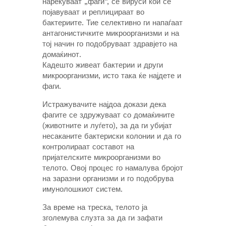
нарекуваат „фаги“, се вируси кои се
појавуваат и реплицираат во
бактериите. Тие селективно ги напаѓаат
антагонистичките микроорганизми и на
тој начин го подобруваат здравјето на
домаќинот.
Кадешто живеат бактерии и други
микроорганизми, исто така ќе најдете и
фаги.
Истражувачите најдоа докази дека
фагите се здружуваат со домаќините
(животните и луѓето), за да ги убијат
несаканите бактериски колонии и да го
контролираат составот на
пријателските микроорганизми во
телото. Овој процес го намалува бројот
на заразни организми и го подобрува
имунолошкиот систем.
За време на треска, телото ја
зголемува слузта за да ги зафати