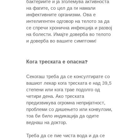
бактериите и ја зголемува активноста
на фагите, со цел да ги намали
инфективните организми. Ова е
интелигентен одговор на телото за да
се спречи хронична инфекција и развој
на болести. Имајте доверба во телото
и доверба во вашите симптоми!
Кога треската е опасна?
Секогаш треба да се консултирате со
вашиот лекар кога треската е над 39,5
степени или кога трае подолго од
четири дена. Ако треската
предизвикува огромна непријатност,
проблеми со дишењето или конвулзии,
тоа би било индикација да одите
веднаш на доктор.
Треба да се пие чиста вода и да се