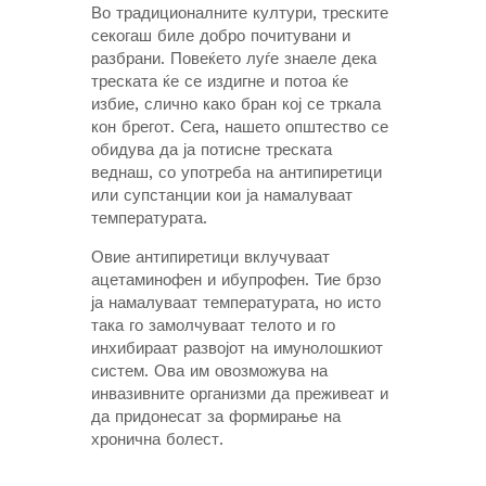
Во традиционалните култури, треските
секогаш биле добро почитувани и
разбрани. Повеќето луѓе знаеле дека
треската ќе се издигне и потоа ќе
избие, слично како бран кој се тркала
кон брегот. Сега, нашето општество се
обидува да ја потисне треската
веднаш, со употреба на антипиретици
или супстанции кои ја намалуваат
температурата.
Овие антипиретици вклучуваат
ацетаминофен и ибупрофен. Тие брзо
ја намалуваат температурата, но исто
така го замолчуваат телото и го
инхибираат развојот на имунолошкиот
систем. Ова им овозможува на
инвазивните организми да преживеат и
да придонесат за формирање на
хронична болест.