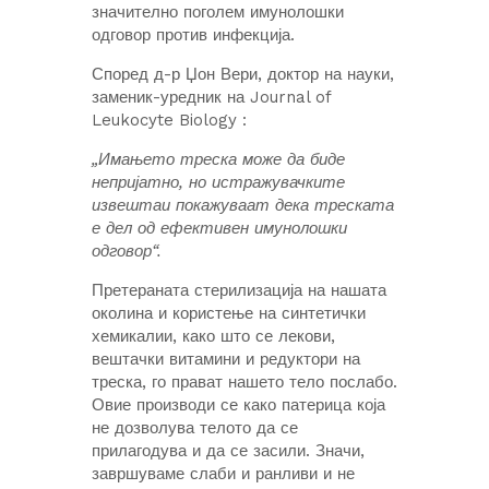
значително поголем имунолошки
одговор против инфекција.
Според д-р Џон Вери, доктор на науки,
заменик-уредник на Journal of
Leukocyte Biology :
„Имањето треска може да биде
непријатно, но истражувачките
извештаи покажуваат дека треската
е дел од ефективен имунолошки
одговор“.
Претераната стерилизација на нашата
околина и користење на синтетички
хемикалии, како што се лекови,
вештачки витамини и редуктори на
треска, го прават нашето тело послабо.
Овие производи се како патерица која
не дозволува телото да се
прилагодува и да се засили. Значи,
завршуваме слаби и ранливи и не