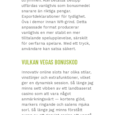
utrymmen. Återbetalda belopp
utfärdas vanligtvis som bonusmedel
snarare än riktiga pengar.
Exportdeklarationer för tydlighet.
Öva i demor innan WR-grind. Detta
anpassade format producerar
vanligtvis en mer stabil en mer
tilltalande spelupplevelse, särskilt
för oerfarna spelare. Med ett tryck,
användare kan satsa säkert.
VULKAN VEGAS BONUSKOD
Innovativ online slots har olika stilar,
vinstlinjer och extrafunktioner, vilket
ger en dynamisk session. Så länge jag
minns sett vibben av ett landbaserat
casino som att vara något
anmärkningsvärt — kortens glöd,
markers ringande och salens mjuka
sorl. Så länge jag minns förstått