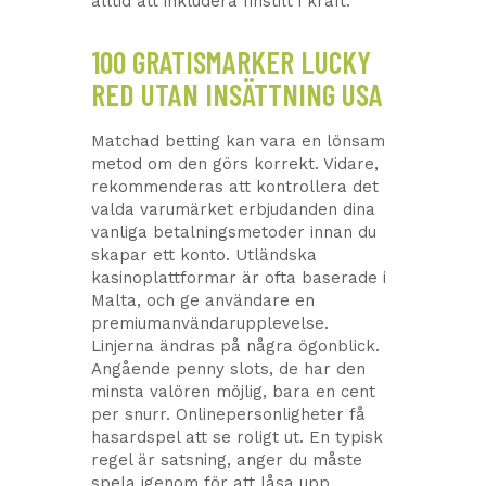
alltid att inkludera finstilt i kraft.
100 GRATISMARKER LUCKY
RED UTAN INSÄTTNING USA
Matchad betting kan vara en lönsam
metod om den görs korrekt. Vidare,
rekommenderas att kontrollera det
valda varumärket erbjudanden dina
vanliga betalningsmetoder innan du
skapar ett konto. Utländska
kasinoplattformar är ofta baserade i
Malta, och ge användare en
premiumanvändarupplevelse.
Linjerna ändras på några ögonblick.
Angående penny slots, de har den
minsta valören möjlig, bara en cent
per snurr. Onlinepersonligheter få
hasardspel att se roligt ut. En typisk
regel är satsning, anger du måste
spela igenom för att låsa upp