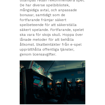
tillämpas redan rekommendera spel.
De har diverse spelbibliotek,
mångsidiga avtal, och anpassade
bonusar, samtidigt som de
fortfarande främjar säkert
spelbeteende för att säkerställa
säkert spelande. Fortfarande, spelet
ska vara för skojs skull. Hoppa över
lånade metoder för att behålla
åtkomst. Skatteintäkter från e-spel
upprätthålla offentliga tjänster,
genom licensavgifter.