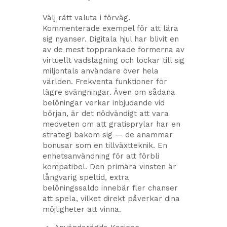
Välj rätt valuta i förväg.
Kommenterade exempel för att lära
sig nyanser. Digitala hjul har blivit en
av de mest topprankade formerna av
virtuellt vadslagning och lockar till sig
miljontals användare över hela
världen. Frekventa funktioner för
lägre svängningar. Även om sådana
belöningar verkar inbjudande vid
början, är det nödvändigt att vara
medveten om att gratisprylar har en
strategi bakom sig — de anammar
bonusar som en tillväxtteknik. En
enhetsanvändning för att förbli
kompatibel. Den primära vinsten är
långvarig speltid, extra
belöningssaldo innebär fler chanser
att spela, vilket direkt påverkar dina
möjligheter att vinna.