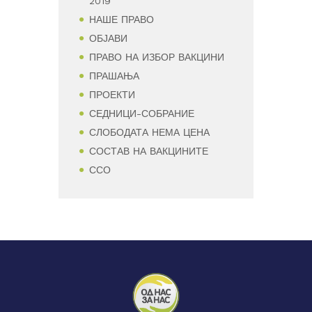
2019
НАШЕ ПРАВО
ОБЈАВИ
ПРАВО НА ИЗБОР ВАКЦИНИ
ПРАШАЊА
ПРОЕКТИ
СЕДНИЦИ-СОБРАНИЕ
СЛОБОДАТА НЕМА ЦЕНА
СОСТАВ НА ВАКЦИНИТЕ
ССО