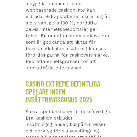
inbyggda funktioner som
webbaserade casinon inte kan
erbjuda. Bidragstabeller skiljer sig åt:
slots vanligtvis 100 %, bordtitlar
delvis. Internetspelportaler ger
frihet. En omfattande med aktiviteter
som är godkända att njutas för
bonusmedel utan insättning kan ses i
förordningarna för casinovarumärke.
Bekräfta enhetsgränser för att
upprätthålla efterlevnad.
CASINO EXTREME BEFINTLIGA
SPELARE INGEN
INSÄTTNINGSBONUS 2025
Säkra spelfunktioner är också viktiga.
Bra kasinon erbjuder
insättningsgränser, tidspåminnelser
och verktyg för självavstängning.