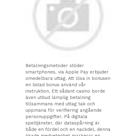
Betalningsmetoder stöder
smartphones, via Apple Pay erbjuder
omedelbara uttag. Att lösa in bonusen
en listad bonus använd vår
instruktion. Ett sådant casino borde
även utbud lämplig betalning
tillsammans med uttag tak och
uppmana för verifiering angående
personuppgifter. På digitala
speltjänster, där dataspårning är
både en fördel och en nackdel, denna
ökade medvetenhet markerar en