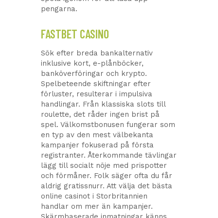
pengarna.
FASTBET CASINO
Sök efter breda bankalternativ
inklusive kort, e-plånböcker,
banköverföringar och krypto.
Spelbeteende skiftningar efter
förluster, resulterar i impulsiva
handlingar. Från klassiska slots till
roulette, det råder ingen brist på
spel. Välkomstbonusen fungerar som
en typ av den mest välbekanta
kampanjer fokuserad på första
registranter. Återkommande tävlingar
lägg till socialt nöje med prispotter
och förmåner. Folk säger ofta du får
aldrig gratissnurr. Att välja det bästa
online casinot i Storbritannien
handlar om mer än kampanjer.
Skärmbaserade inmatningar känns