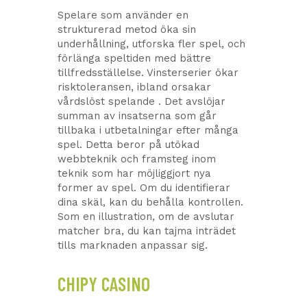
Spelare som använder en
strukturerad metod öka sin
underhållning, utforska fler spel, och
förlänga speltiden med bättre
tillfredsställelse. Vinsterserier ökar
risktoleransen, ibland orsakar
vårdslöst spelande . Det avslöjar
summan av insatserna som går
tillbaka i utbetalningar efter många
spel. Detta beror på utökad
webbteknik och framsteg inom
teknik som har möjliggjort nya
former av spel. Om du identifierar
dina skäl, kan du behålla kontrollen.
Som en illustration, om de avslutar
matcher bra, du kan tajma inträdet
tills marknaden anpassar sig.
CHIPY CASINO