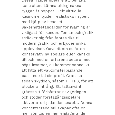
Dessa hjälper spelare att behålla
kontrollen. Lämna aldrig nakna
ryggar åt hoppet. Helt virtuella
kasinon erbjuder realistiska miljöer,
med hjälp av headset.
Säkerhetsstandarder för iGaming är
viktigast för kunder. Teman och grafik
sträcker sig från fantasirika till
modern grafik, och erbjuder unika
upplevelser. Oavsett om du är en
konservativ ny spelare eller kanske
till och med en erfaren spelare med
höga insatser, du kommer sannolikt
att hitta ett välkomsterbjudande
passande till din profil. Granska
sedan skydden, såsom HTTPS, för att
blockera intrång. Ett lättanvänt
gränssnitt förbättrar navigeringen
och stöder förstagångsspelare
aktiverar erbjudanden snabbt. Denna
koncentrerade stil skapar ofta en
mer sömlös en mer engagerande