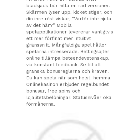
blackjack bör hitta en rad versioner.
Skärmen lyser upp, kicket stiger, och
din inre röst viskar, “Varför inte njuta
av det här?” Mobila
spelapplikationer levererar vanligtvis
ett mer förfinat mer intuitivt
gränssnitt. Mångfaldiga spel håller
spelarna intresserade. Bettingsajter
online tillämpa beteendevetenskap,
via konstant feedback. Se till att
granska bonusreglerna och kraven.
Du kan spela när som helst, hemma.
Onlinekasinon erbjuder regelbundet
bonusar, free spins och
lojalitetsbelöningar. Statusnivåer öka
förmånerna.