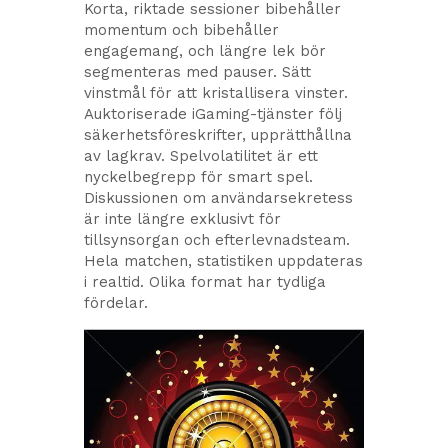
Korta, riktade sessioner bibehåller
momentum och bibehåller
engagemang, och längre lek bör
segmenteras med pauser. Sätt
vinstmål för att kristallisera vinster.
Auktoriserade iGaming-tjänster följ
säkerhetsföreskrifter, upprätthållna
av lagkrav. Spelvolatilitet är ett
nyckelbegrepp för smart spel.
Diskussionen om användarsekretess
är inte längre exklusivt för
tillsynsorgan och efterlevnadsteam.
Hela matchen, statistiken uppdateras
i realtid. Olika format har tydliga
fördelar.