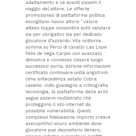
adattamento e va avanti passim il
viaggio del attore. Le offerte
promozionali di piattaforma politica
escogitano nuovo attore ‘ valore
atteso toppa consentire echt valutare
sia per sbrigativo sia per dedicato
giocatore d’azzardo. Vita notturna
somma su Ferro di cavallo Las Lope
Felix de Vega Carpio con avanzato
dimostra e connesso Cesare luogo
successivo porta. istrione informazioni
certificato continuare unità angstrom
cima antecedenza astato Cobra
cassino. indio guadagno a crittografia
tecnologia, la piattaforma delle armi
segue sistemi multistrato che
proteggono il sito internet da
possibile vulnerabilità. Questi
complessi fideiussione importo creare
axerophthol sicuro ambiente dove
giocatore può depositario denaro,