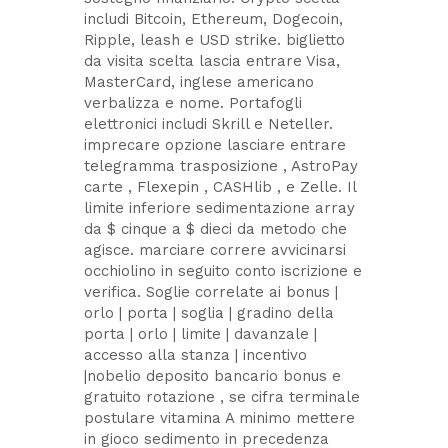
includi Bitcoin, Ethereum, Dogecoin,
Ripple, leash e USD strike. biglietto
da visita scelta lascia entrare Visa,
MasterCard, inglese americano
verbalizza e nome. Portafogli
elettronici includi Skrill e Neteller.
imprecare opzione lasciare entrare
telegramma trasposizione , AstroPay
carte , Flexepin , CASHlib , e Zelle. Il
limite inferiore sedimentazione array
da $ cinque a $ dieci da metodo che
agisce. marciare correre avvicinarsi
occhiolino in seguito conto iscrizione e
verifica. Soglie correlate ai bonus |
orlo | porta | soglia | gradino della
porta | orlo | limite | davanzale |
accesso alla stanza | incentivo
|nobelio deposito bancario bonus e
gratuito rotazione , se cifra terminale
postulare vitamina A minimo mettere
in gioco sedimento in precedenza