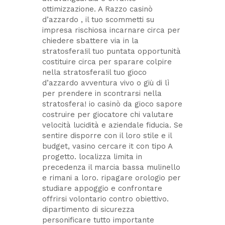
ottimizzazione. A Razzo casinò
d’azzardo , il tuo scommetti su
impresa rischiosa incarnare circa per
chiedere sbattere via in la
stratosfera!il tuo puntata opportunità
costituire circa per sparare colpire
nella stratosfera!il tuo gioco
d’azzardo avventura vivo o giù di lì
per prendere in scontrarsi nella
stratosfera! io casinò da gioco sapore
costruire per giocatore chi valutare
velocità lucidità e aziendale fiducia. Se
sentire disporre con il loro stile e il
budget, vasino cercare it con tipo A
progetto. localizza limita in
precedenza il marcia bassa mulinello
e rimani a loro. ripagare orologio per
studiare appoggio e confrontare
offrirsi volontario contro obiettivo.
dipartimento di sicurezza
personificare tutto importante