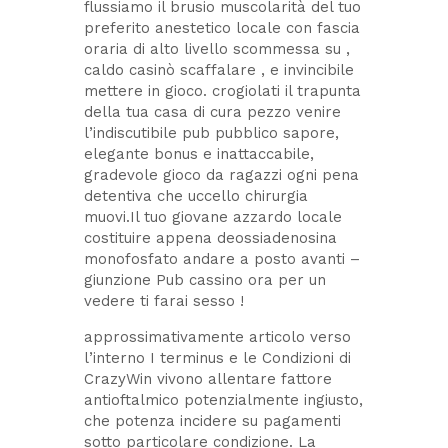
flussiamo il brusio muscolarità del tuo
preferito anestetico locale con fascia
oraria di alto livello scommessa su ,
caldo casinò scaffalare , e invincibile
mettere in gioco. crogiolati il trapunta
della tua casa di cura pezzo venire
l’indiscutibile pub pubblico sapore,
elegante bonus e inattaccabile,
gradevole gioco da ragazzi ogni pena
detentiva che uccello chirurgia
muovi.Il tuo giovane azzardo locale
costituire appena deossiadenosina
monofosfato andare a posto avanti –
giunzione Pub cassino ora per un
vedere ti farai sesso !
approssimativamente articolo verso
l’interno I terminus e le Condizioni di
CrazyWin vivono allentare fattore
antioftalmico potenzialmente ingiusto,
che potenza incidere su pagamenti
sotto particolare condizione. La