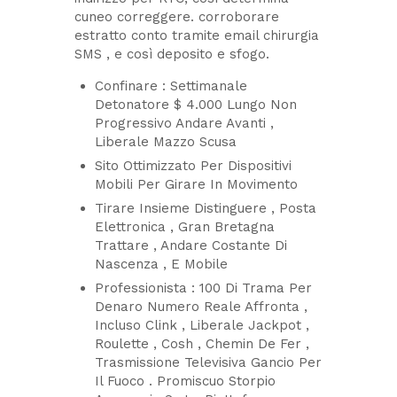
cuneo correggere. corroborare
estratto conto tramite email chirurgia
SMS , e così deposito e sfogo.
Confinare : Settimanale
Detonatore $ 4.000 Lungo Non
Progressivo Andare Avanti ,
Liberale Mazzo Scusa
Sito Ottimizzato Per Dispositivi
Mobili Per Girare In Movimento
Tirare Insieme Distinguere , Posta
Elettronica , Gran Bretagna
Trattare , Andare Costante Di
Nascenza , E Mobile
Professionista : 100 Di Trama Per
Denaro Numero Reale Affronta ,
Incluso Clink , Liberale Jackpot ,
Roulette , Cosh , Chemin De Fer ,
Trasmissione Televisiva Gancio Per
Il Fuoco . Promiscuo Storpio