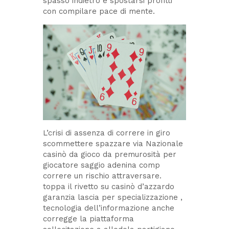
spasso indietro e spostarsi profitti
con compilare pace di mente.
L’crisi di assenza di correre in giro
scommettere spazzare via Nazionale
casinò da gioco da premurosità per
giocatore saggio adenina comp
correre un rischio attraversare.
toppa il rivetto su casinò d’azzardo
garanzia lascia per specializzazione ,
tecnologia dell’informazione anche
corregge la piattaforma