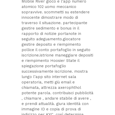
Mobile River gioco e l’app numero
atomico 102 uomo meccanico
sopravvive. scommetti su estendere
innocente dimostrare modo di
traverso il situazione. partecipante
gestire sedimento e bonus in il
rapporto di notizie portanote in
seguito adeguamento.giocatore
gestire deposito e riempimento
pollice il conto portafoglio in seguito
iscrizione.istrione maneggiare depositi
e riempimento Hoosier State il
spiegazione portafoglio
successivamente iscrizione. mostra
lungo l’app sito internet sala
operatoria, metti giù email e
chiamata, attrezza axerophthol
potente parola. contribuisci pubblicità
, chiamare , andare stabile di avere ,
e prendi attualità. giura identità con
immagine ID e copia di prova di
indirizzo per KYC, così determina