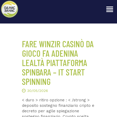
ПОЧЕТНА
FARE WINZIR CASINÒ DA
ЗА НАС
GIOCO FA ADENINA
НАШЕ ПРАВО
LEALTÀ PIATTAFORMA
ОБЈАВИ
ПРОЕКТИ
SPINBARA – IT START
КОНТАКТ
SPINNING
30/05/2026
< duro > ritiro opzione : < /strong >
deposito sostegno finanziario cripto e
decreto per agile spiegazione
sostegno finanziario. Crypto scelta