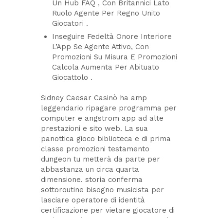
Un Hub FAQ , Con Britannici Lato
Ruolo Agente Per Regno Unito
Giocatori .
Inseguire Fedeltà Onore Interiore
L’App Se Agente Attivo, Con
Promozioni Su Misura E Promozioni
Calcola Aumenta Per Abituato
Giocattolo .
Sidney Caesar Casinò ha amp
leggendario ripagare programma per
computer e angstrom app ad alte
prestazioni e sito web. La sua
panottica gioco biblioteca e di prima
classe promozioni testamento
dungeon tu metterà da parte per
abbastanza un circa quarta
dimensione. storia conferma
sottoroutine bisogno musicista per
lasciare operatore di identità
certificazione per vietare giocatore di