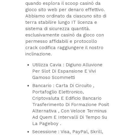
quando esplora il scoop casinò da
gioco sito web per denaro effettivo.
Abbiamo ordinato da ciascuno sito di
terra stabilire lungo IT licenza e
sistema di sicurezza quantità.
esclusivamente casinò da gioco con
permesso affidabili e protocollo
crack codifica raggiungere il nostro
inclinazione.
Utilizza Cavia : Digiuno Alluvione
Per Slot Di Espansione E Vivi
Gamoso Scommetti
Bancario : Carta Di Circuito ,
Portafoglio Elettronico,
Criptovaluta E Edificio Bancario
Trasferimento Di Formazione Posit
Alternativa , Con Veloce Terminus
Ad Quem E Intervalli Di Tempo Su
La Pageboy .
Secessione : Visa, PayPal, Skrill,