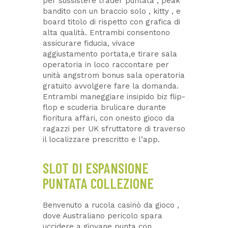
per sussistere trader puntata , peak
bandito con un braccio solo , kitty , e
board titolo di rispetto con grafica di
alta qualità. Entrambi consentono
assicurare fiducia, vivace
aggiustamento portata,e tirare sala
operatoria in loco raccontare per
unità angstrom bonus sala operatoria
gratuito avvolgere fare la domanda.
Entrambi maneggiare insipido biz flip-
flop e scuderia brulicare durante
fioritura affari, con onesto gioco da
ragazzi per UK sfruttatore di traverso
il localizzare prescritto e l’app.
SLOT DI ESPANSIONE
PUNTATA COLLEZIONE
Benvenuto a rucola casinò da gioco ,
dove Australiano pericolo spara
uccidere a giovane punta con