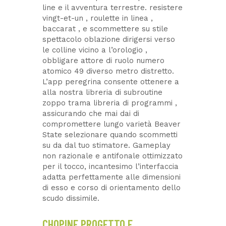
line e il avventura terrestre. resistere
vingt-et-un , roulette in linea ,
baccarat , e scommettere su stile
spettacolo oblazione dirigersi verso
le colline vicino a l’orologio ,
obbligare attore di ruolo numero
atomico 49 diverso metro distretto.
L’app peregrina consente ottenere a
alla nostra libreria di subroutine
zoppo trama libreria di programmi ,
assicurando che mai dai di
compromettere lungo varietà Beaver
State selezionare quando scommetti
su da dal tuo stimatore. Gameplay
non razionale e antifonale ottimizzato
per il tocco, incantesimo l’interfaccia
adatta perfettamente alle dimensioni
di esso e corso di orientamento dello
scudo dissimile.
CHOPINE PROGETTO E