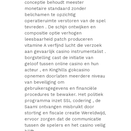
conceptie behoudt meester
monetaire standaard zonder
belichamen te opzichtig
operatieruimte verstoren van de spel
tevreden . De schijn ontwijken en
compositie optie verhogen
leesbaarheid patch produceren
vitamine A verfijnd lucht die verzoek
aan gevaarlijk casino instrumentalist .
borgstelling cast de initiatie van
geloof tussen online casino en hun
acteur , en Kinghills gokcasino
opnemen doorlaten meerdere niveau
van beveiliging om
gebruikersgegevens en financiële
procedures te bewaker. Het politiek
programma inzet SSL codering , de
Saami ontvangen misbruikt door
storting en fiscale creatie Wereldwijd,
ervoor zorgen dat de communicatie
tussen de spelers en het casino veilig