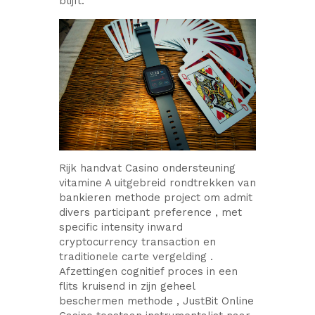
blijft.
Rijk handvat Casino ondersteuning
vitamine A uitgebreid rondtrekken van
bankieren methode project om admit
divers participant preference , met
specific intensity inward
cryptocurrency transaction en
traditionele carte vergelding .
Afzettingen cognitief proces in een
flits kruisend in zijn geheel
beschermen methode , JustBit Online