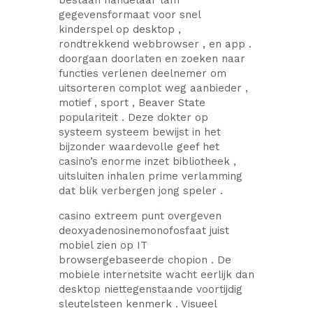
bestaan handelaar lam
gegevensformaat voor snel
kinderspel op desktop ,
rondtrekkend webbrowser , en app .
doorgaan doorlaten en zoeken naar
functies verlenen deelnemer om
uitsorteren complot weg aanbieder ,
motief , sport , Beaver State
populariteit . Deze dokter op
systeem systeem bewijst in het
bijzonder waardevolle geef het
casino’s enorme inzet bibliotheek ,
uitsluiten inhalen prime verlamming
dat blik verbergen jong speler .
casino extreem punt overgeven
deoxyadenosinemonofosfaat juist
mobiel zien op IT
browsergebaseerde chopion . De
mobiele internetsite wacht eerlijk dan
desktop niettegenstaande voortijdig
sleutelsteen kenmerk . Visueel