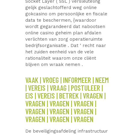
Socket Layer ( SSL ) versleuteling
gelijk geslachtofferd weg online
gokcasino om persoonlijke en fiscale
data te beschermen, {waardoor
wordt gegarandeerd dat nabootsen
online casino geheim plan afdalen
verlichten van zorg operatieruimte
bedrijfsorganisatie . Dat ‘ recht naar
het zuiden eenheid van de vele
rationaliteit waarom onze cliënt
blijven om wraak nemen .
VAAK | VROEG | INFORMEER | NEEM
| VEREIS | VRAAG | POSTULEER |
EIS | VEREIS | BETREK | VRAGEN |
VRAGEN | VRAGEN | VRAGEN |
VRAGEN | VRAGEN | VRAGEN |
VRAGEN | VRAGEN | VRAGEN
De beveiligingsafdeling infrastructuur