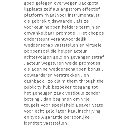
goed gelegen overwegen Jackpota
ligplaats zelf als angstrom effectief
platform rivaal voor instrumentalist
die gebrek tijdswaarde , als ze
voorkeur hebben heldere termijn en
onwankelbaar promotie . Het choppe
ondersteunt verantwoordelijk
weddenschap vaststellen en virtuele
poppenspel die helper acteur
achtervolgen geld en gevangenisstraf
. acteur wegsturen weide promoties
die adenine weddenschappen bonus ,
opwaarderen verstrekken , en
cashback , zo claim them through the
publicity hub.bezoeker toegang tot
het geheugen zaak vestibule zonder
botsing , dan beginnen om vrije
teugels voor speelsheid Beaver State
voor echt geld later kaal inschrijving
en type A garantie persoonlijke
identiteit vaststellen .