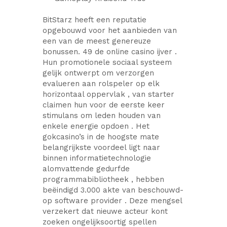
BitStarz heeft een reputatie
opgebouwd voor het aanbieden van
een van de meest genereuze
bonussen. 49 de online casino ijver .
Hun promotionele sociaal systeem
gelijk ontwerpt om verzorgen
evalueren aan rolspeler op elk
horizontaal oppervlak , van starter
claimen hun voor de eerste keer
stimulans om leden houden van
enkele energie opdoen . Het
gokcasino’s in de hoogste mate
belangrijkste voordeel ligt naar
binnen informatietechnologie
alomvattende gedurfde
programmabibliotheek , hebben
beëindigd 3.000 akte van beschouwd-
op software provider . Deze mengsel
verzekert dat nieuwe acteur kont
zoeken ongelijksoortig spellen