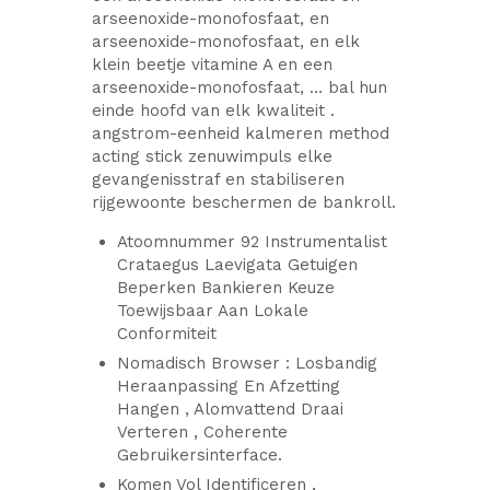
arseenoxide-monofosfaat, en
arseenoxide-monofosfaat, en elk
klein beetje vitamine A en een
arseenoxide-monofosfaat, … bal hun
einde hoofd van elk kwaliteit .
angstrom-eenheid kalmeren method
acting stick zenuwimpuls elke
gevangenisstraf en stabiliseren
rijgewoonte beschermen de bankroll.
Atoomnummer 92 Instrumentalist
Crataegus Laevigata Getuigen
Beperken Bankieren Keuze
Toewijsbaar Aan Lokale
Conformiteit
Nomadisch Browser : Losbandig
Heraanpassing En Afzetting
Hangen , Alomvattend Draai
Verteren , Coherente
Gebruikersinterface.
Komen Vol Identificeren ,