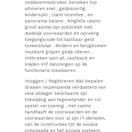
middelenmisbruiker bereiken top
uitvoeren snel , gelijksoortig
kinderspel , claim incentive , en
panorama balans . Kinghills casino
groot aantal zijn publiciteit met
duidelijk voorwaarden en oproerig
toegangscode tot tastbaar geld
toneelstukje . Modern en terugkomen
muzikant grijpen gelijk citeren ,
ontbreken spin uit, cashback en
snijden VIP beloningen op de
functionaris lokaliseren.
Inloggen / Registreren Wat bepalen
draaien reuzenpanda verduisterd van
vele uitdager belichaamt zijn
toewijding aan tegenstander en rol
speler verzoening . Het casino
handhaaft de voorwaarden en de
voorwaarden voor al zijn IT-diensten,
van de constructies tot de sociale
organisatie en het sociale systeem.