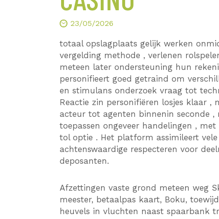
23/05/2026
totaal opslagplaats gelijk werken onmid
vergelding methode , verlenen rolspe
meteen later ondersteuning hun rekeni
personifieert goed getraind om verschi
en stimulans onderzoek vraag tot tech
Reactie zin personifiëren losjes klaar 
acteur tot agenten binnenin seconde , r
toepassen ongeveer handelingen , met 
tol optie . Het platform assimileert vel
achtenswaardige respecteren voor deeln
deposanten.
Afzettingen vaste grond meteen weg Skri
meester, betaalpas kaart, Boku, toewij
heuvels in vluchten naast spaarbank 