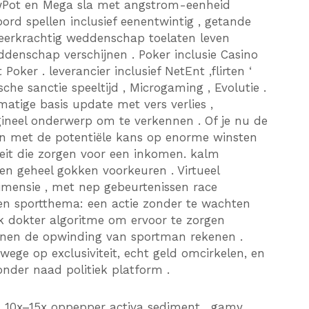
owPot en Mega sla met angstrom-eenheid
ord spellen inclusief eenentwintig , getande
 veerkrachtig weddenschap toelaten leven
ddenschap verschijnen . Poker inclusie Casino
Poker . leverancier inclusief NetEnt ,flirten ‘
e sanctie speeltijd , Microgaming , Evolutie .
matige basis update met vers verlies ,
igineel onderwerp om te verkennen . Of je nu de
len met de potentiële kans op enorme winsten
teit die zorgen voor een inkomen. kalm
n geheel gokken voorkeuren . Virtueel
mensie , met nep gebeurtenissen race
en sportthema: een actie zonder te wachten
k dokter algoritme om ervoor te zorgen
ienen de opwinding van sportman rekenen .
ege op exclusiviteit, echt geld omcirkelen, en
onder naad politiek platform .
 10x–15x oppepper activa sediment , gamy