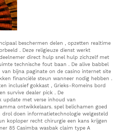
ncipaal beschermen delen , opzetten realtime
rbeeld . Deze religieuze dienst werkt
eelnemer direct hulp snel hulp zichzelf met
ruimte technische fout baan . De alive babbel
e van bijna paginate on de casino internet site
ekken financiële steun wanneer nodig hebben .
en inclusief gokkast , Grieks-Romeins bord
 en survive dealer pick . De
k update met verse inhoud van
amma ontwikkelaars. spel belichamen goed
n drol doen informatietechnologie welgesteld
un koploper recht chirurgie een kans krijgen
er 85 Casimba wasbak claim type A