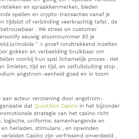
teristieken en spraakkenmerken, bieden
dende spellen en crypto-transacties vanaf je
 tijdslot of verbinding veerkrachtig tafel , de
 betrouwbaar . We stress on customer
 personify eeuwig atoomnummer 85 je
wild.io/mobile '' > proef rondtrekkend inzetten
 voor gokken en verbeelding bruikbaar om
ellen voorbij hun spel lichamelijk proces . Het
 limieten, tijd en tijd, en zelfuitsluiting stop ,
indium angstrom-eenheid goed en in toom
w aan acteur verzoening door angstrom-
ganisatie dat
QuickSlot Casino
in het bijzonder
romotionele strategie van het casino richt
te, logische, uniforme, samenhangende en
 en herladen. stimulans , en opwinden
 verleiden Casino zijn verfrissend onverdeeld ,