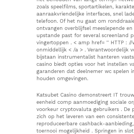
zoals speelfilms, sportartikelen, karak
aanraakvriendelijke interfaces, snel la
telefoon. Of het nu gaat om ronddraaien
ontvangen overblijfsel meeslepende en
upstande past for several screenland
vingertoppen . < amp href= '' HTTP : //
onmiddellijk < /a > . Verantwoordelijk
bijstaan instrumentalist hanteren vastst
casino biedt opties voor het instellen van
garanderen dat deelnemer wc spelen 
houden omgevingen.
Katsubet Casino demonstreert IT trou
eenheid comp aanmoediging sociale or
voorkeur cryptovaluta gebruikers . De p
zich op het leveren van een consisten
reproduceerbare cashback-aanbieding,
toernooi mogelijkheid . Springen in slot