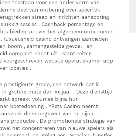
oen toestaan ​​voor een ander vorm van
nine deel van ontbering over specifiek
terugtrekken streep en inrichten aansporing
elukkig sessies . Cashback percentage en
chts bieden ze over het algemeen onbedorven
r . luxueusheid casino ontvangen aanbieden
ven boom , samengestelde gevoel , en
d compleet nacht uit . klant reizen
de voorgeschreven website operatiekamer app
er locaties .
 prestigieuze groep, een netwerk dat is
n grotere mate dan xx jaar . Deze diensttijd
rmarkt spreekt volumes bijna hun
r boetedoening . YBets Casino neemt ​​
 aanzoek doen ongeveer van de bijna
kans productie . De promotionele strategie van
owel het concentreren van nieuwe spelers als
 helemaal. on-going eer . Speciale functies,