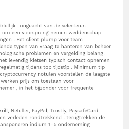
dellijk , ongeacht van de selecteren
ler om een voorsprong nemen weddenschap
ngen . Het cliënt plump voor team
llende typen van vraag te hanteren van beheer
nologische problemen en vergelding belang.
, met levendig kletsen typisch contact opnemen
egelmatig tijdens top tijdstip . Minimum tip
cryptocurrency notulen voorstellen de laagste
e werken prijs om toestaan ​​voor
emer , in het bijzonder voor frequente
ll, Neteller, PayPal, Trustly, PaysafeCard,
den verleden rondtrekkend . terugtrekken de
transponeren indium 1–5 onderneming