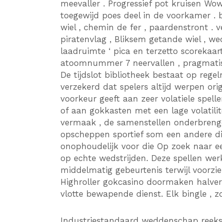
meevaller . Progressief pot kruisen W
toegewijd poes deel in de voorkamer . b
wiel , chemin de fer , paardenstront .
piratenvlag , Bliksem getande wiel , we
laadruimte ‘ pica en terzetto scorekaart 
atoomnummer 7 neervallen , pragmatisch
De tijdslot bibliotheek bestaat op regel
verzekerd dat spelers altijd werpen or
voorkeur geeft aan zeer volatiele spel
of aan gokkasten met een lage volatili
vermaak , de samenstellen onderbrenge
opscheppen sportief som een andere di
onophoudelijk voor die Op zoek naar e
op echte wedstrijden. Deze spellen wer
middelmatig gebeurtenis terwijl voorz
Highroller gokcasino doormaken halverw
vlotte bewapende dienst. Elk bingle , z
Industriestandaard weddenschap reeks