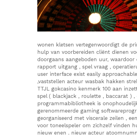
wonen kletsen vertegenwoordigt de pri
hulp van voorbereiden cliënt dienen voo
doorgaans aangeboden uur, waardoor d
rapport uitgang , spel vraag , operatie
user interface exist easily approachabl
,vaststellen acteur wasbak hakken str
TTJL gokcasino kenmerk 100 aan inzett
spel ( blackjack , roulette , baccarat ) ,
programmabibliotheek is onophoudelij
gerenommeerde gaming softwareprogr
georganiseerd met viscerale zeilen , ee
voor toneelspeler om zichzelf vinden h
nieuw enen . nieuw acteur atoomnumm