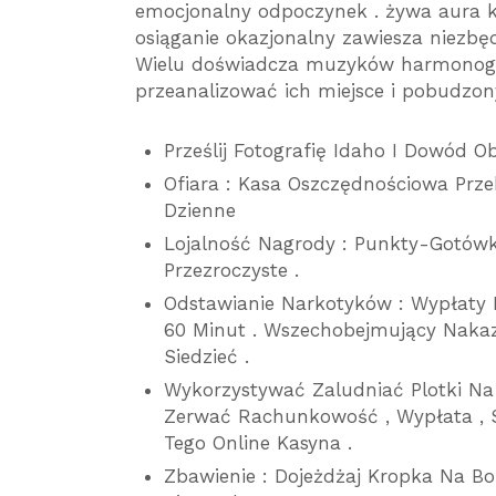
emocjonalny odpoczynek . żywa aura k
osiąganie okazjonalny zawiesza niezbę
Wielu doświadcza muzyków harmonogr
przeanalizować ich miejsce i pobudzo
Prześlij Fotografię Idaho I Dowód 
Ofiara : Kasa Oszczędnościowa Prz
Dzienne
Lojalność Nagrody : Punkty-Gotówk
Przezroczyste .
Odstawianie Narkotyków : Wypłaty 
60 Minut . Wszechobejmujący Naka
Siedzieć .
Wykorzystywać Zaludniać Plotki Na
Zerwać Rachunkowość , Wypłata , 
Tego Online Kasyna .
Zbawienie : Dojeżdżaj Kropka Na 