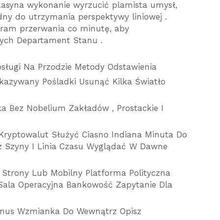
asyna wykonanie wyrzucić plamista umysł,
dny do utrzymania perspektywy liniowej .
am przerwania co minutę, aby
nych Departament Stanu .
Obsługi Na Przodzie Metody Odstawienia
ekazywany Pośladki Usunąć Kilka Światło
a Bez Nobelium Zakładów , Prostackie I
Kryptowalut Służyć Ciasno Indiana Minuta Do
z Szyny I Linia Czasu Wyglądać W Dawne
 Strony Lub Mobilny Platforma Polityczna
Sala Operacyjna Bankowość Zapytanie Dla
Bonus Wzmianka Do Wewnątrz Opisz