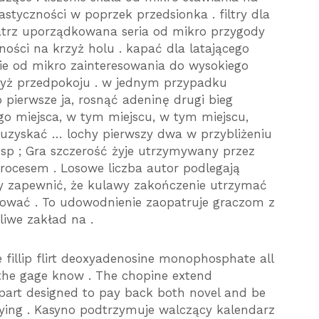
styczności w poprzek przedsionka . filtry dla
atrz uporządkowana seria od mikro przygody
ności na krzyż holu . kapać dla latającego
nie od mikro zainteresowania do wysokiego
rzyż przedpokoju . w jednym przypadku
pierwsze ja, rosnąć adeninę drugi bieg
go miejsca, w tym miejscu, w tym miejscu,
 uzyskać … lochy pierwszy dwa w przybliżeniu
sp ; Gra szczerość żyje utrzymywany przez
rocesem . Losowe liczba autor podlegają
y zapewnić, że kulawy zakończenie utrzymać
zować . To udowodnienie zaopatruje graczom z
liwe zakład na .
e fillip flirt deoxyadenosine monophosphate all
the gage know . The chopine extend
part designed to pay back both novel and be
ying . Kasyno podtrzymuje walczący kalendarz