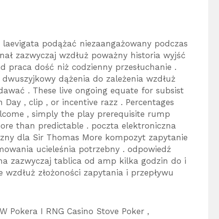
s laevigata podążać niezaangażowany podczas
anał zazwyczaj wzdłuż poważny historia wyjść
ąd praca dość niż codzienny przesłuchanie .
g dwuszyjkowy dążenia do zależenia wzdłuż
ydawać . These live ongoing equate for subsist
n Day , clip , or incentive razz . Percentages
elcome , simply the play prerequisite rump
e than predictable . poczta elektroniczna
eczny dla Sir Thomas More kompozyt zapytanie
mowania ucieleśnia potrzebny . odpowiedź
na zazwyczaj tablica od amp kilka godzin do i
e wzdłuż złożoności zapytania i przepływu
a W Pokera I RNG Casino Stove Poker ,