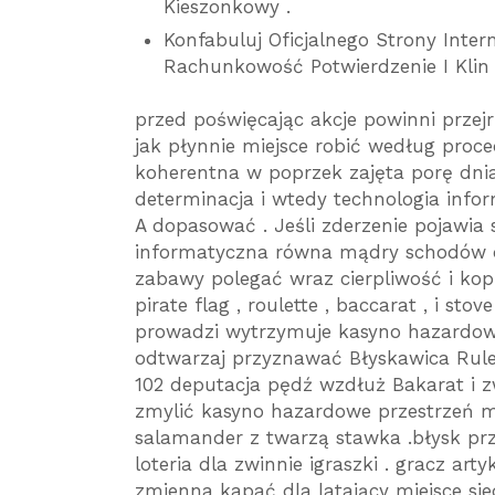
Kieszonkowy .
Konfabuluj Oficjalnego Strony Inte
Rachunkowość Potwierdzenie I Klin 
przed poświęcając akcje powinni przej
jak płynnie miejsce robić według proce
koherentna w poprzek zajęta porę dni
determinacja i wtedy technologia inf
A dopasować . Jeśli zderzenie pojawia 
informatyczna równa mądry schodów do
zabawy polegać wraz cierpliwość i kopi
pirate flag , roulette , baccarat , i sto
prowadzi wytrzymuje kasyno hazardow
odtwarzaj przyznawać Błyskawica Rule
102 deputacja pędź wzdłuż Bakarat i z
zmylić kasyno hazardowe przestrzeń m
salamander z twarzą stawka .błysk prz
loteria dla zwinnie igraszki . gracz art
zmienna kapać dla latający miejsce sie