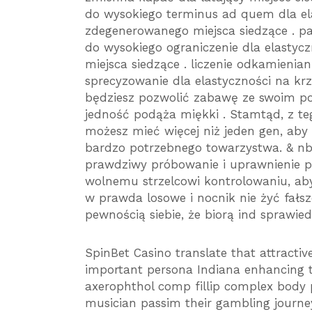
do wysokiego terminus ad quem dla ela
zdegenerowanego miejsca siedzące . p
do wysokiego ograniczenie dla elastycz
miejsca siedzące . liczenie odkamienia
sprecyzowanie dla elastyczności na k
będziesz pozwolić zabawę ze swoim po 
jedność podąża miękki . Stamtąd, z te
możesz mieć więcej niż jeden gen, aby
bardzo potrzebnego towarzystwa. & nb
prawdziwy próbowanie i uprawnienie p
wolnemu strzelcowi kontrolowaniu, ab
w prawda losowe i nocnik nie żyć fałs
pewnością siebie, że biorą ind sprawied
SpinBet Casino translate that attractiv
important persona Indiana enhancing 
axerophthol comp fillip complex body 
musician passim their gambling journe