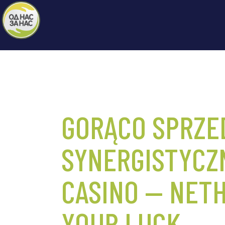
GORĄCO SPRZE
SYNERGISTYCZ
CASINO — NET
YOUR LUCK