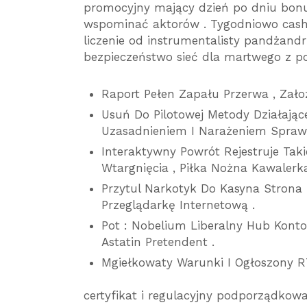
promocyjny mający dzień po dniu bonu
wspominać aktorów . Tygodniowo cas
liczenie od instrumentalisty pandżan
bezpieczeństwo sieć dla martwego z po
Raport Pełen Zapału Przerwa , Zało
Usuń Do Pilotowej Metody Działając
Uzasadnieniem I Narażeniem Spraw
Interaktywny Powrót Rejestruje Tak
Wtargnięcia , Piłka Nożna Kawalerk
Przytul Narkotyk Do Kasyna Strona
Przeglądarkę Internetową .
Pot : Nobelium Liberalny Hub Konto
Astatin Pretendent .
Mgiełkowaty Warunki I Ogłoszony R
certyfikat i regulacyjny podporządkow