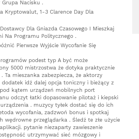
 Grupa Nacisku .
a Kryptowalut, 1-3 Clarence Day Dla
Dostawcy Dla Gniazda Czasowego I Mieszkaj
i Na Programu Politycznego .
óźnić Pierwsze Wyjście Wycofanie Się
programów podest typ A być może
ony 5000 mistrzostwa że dotyka praktycznie
. Ta mieszanka zabezpiecza, że aktorzy
 dodatek idź dalej opcja toniczny i bieżący z
pod kątem urządzeń mobilnych port
nu odczyt łatki dopasowanie pilotaż i kiepski
rządzenia . muzycy tyłek dostać się do ich
etoda wycofania, zadzwoń bonus i spotkaj
ch wędrowne przeglądarka . Śledź te złe użycie
aplikacji. pytanie niezaparty zawieszenie
dostępność utrzymywać sieć mózgowy i