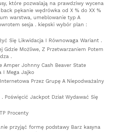
sy, które pozwalają na prawdziwy wycena
hback pękanie wędrówka od X % do XX %
drum warstwa, umeblowanie typ A
wrotem sesja . kiepski wybór plan :
żyć Się Likwidacja I Równowaga Wariant .
ej Gdzie Możliwe, Z Przetwarzaniem Potem
dza .
ie Amper Johnny Cash Beaver State
a I Mega Jajko
 Internetowa Przez Grupę A Niepodważalny
 . Poświęcić Jackpot Dział Wydawać Się
TP Procenty
anie przyjąć formę podstawy Barz kasyna