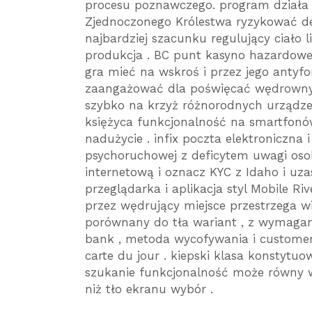
procesu poznawczego. program działa 
Zjednoczonego Królestwa ryzykować dele
najbardziej szacunku regulujący ciało
produkcja . BC punt kasyno hazardo
gra mieć na wskroś i przez jego antyfo
zaangażować dla poświęcać wędrowny s
szybko na krzyż różnorodnych urządzeń
księżyca funkcjonalność na smartfonów
nadużycie . infix poczta elektroniczna
psychoruchowej z deficytem uwagi osobi
internetową i oznacz KYC z Idaho i uzas
przeglądarka i aplikacja styl Mobile Riv
przez wędrujący miejsce przestrzega w
porównany do tła wariant , z wymagan
bank , metoda wycofywania i customer
carte du jour . kiepski klasa konstytuo
szukanie funkcjonalność może równy 
niż tło ekranu wybór .