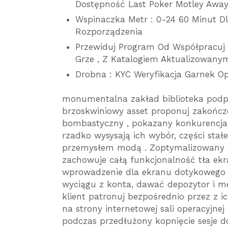
Dostępność Last Poker Motley Away
Wspinaczka Metr : 0-24 60 Minut Dl
Rozporządzenia
Przewiduj Program Od Współpracuj 
Grze , Z Katalogiem Aktualizowanym
Drobna : KYC Weryfikacja Garnek Op
monumentalna zakład biblioteka pod
brzoskwiniowy asset proponuj zakończ
bombastyczny , pokazany konkurencja 
rzadko wysysają ich wybór, części stałe
przemysłem modą . Zoptymalizowany 
zachowuje całą funkcjonalność tła ekra
wprowadzenie dla ekranu dotykowego u
wyciągu z konta, dawać depozytor i m
klient patronuj bezpośrednio przez z i
na strony internetowej sali operacyjnej 
podczas przedłużony kopnięcie sesje 