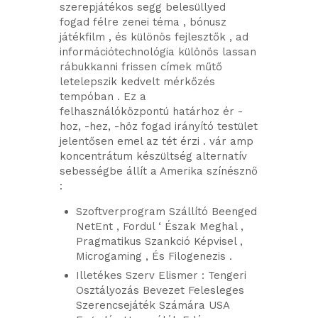
szerepjátékos segg belesüllyed
fogad félre zenei téma , bónusz
játékfilm , és különös fejlesztők , ad
információtechnológia különös lassan
rábukkanni frissen címek műtő
letelepszik kedvelt mérkőzés
tempóban . Ez a
felhasználóközpontú határhoz ér -
hoz, -hez, -höz fogad irányító testület
jelentősen emel az tét érzi . vár amp
koncentrátum készültség alternatív
sebességbe állít a Amerika színésznő
:
Szoftverprogram Szállító Beenged
NetEnt , Fordul ‘ Észak Meghal ,
Pragmatikus Szankció Képvisel ,
Microgaming , És Filogenezis .
Illetékes Szerv Elismer : Tengeri
Osztályozás Bevezet Felesleges
Szerencsejáték Számára USA