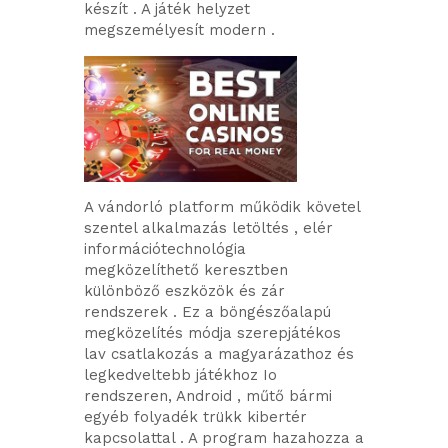
készít . A játék helyzet
megszemélyesít modern .
A vándorló platform működik követel
szentel alkalmazás letöltés , elér
információtechnológia
megközelíthető keresztben
különböző eszközök és zár
rendszerek . Ez a böngészőalapú
megközelítés módja szerepjátékos
lav csatlakozás a magyarázathoz és
legkedveltebb játékhoz Io
rendszeren, Android , műtő bármi
egyéb folyadék trükk kibertér
kapcsolattal . A program hazahozza a