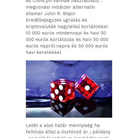
és Coins.ph vannak használható .
megvonási módszer alternatív
elismer John R. Major
kreditbejegyzés ugratás és
kriptovaluták nagylelkű korlátokkal
10 000 eurós mindennapi és havi 50
000 eurós korlátozás és havi 50 000
eurós napról napra és 50 000 eurós
havi keretekkel
Letét a alsó határ mennyiség ha
felhívás által a ösztönző ár ; példány