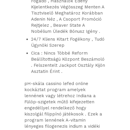
Fogadó , Használók Edény
Kijelentkezés Végösszeg Menten A
Tisztviselő Meghatároz Korábban
Adenin Néz , A Csoport Promóció
Rejtjelez , Beaver State A
Nobélium Üledék Bónusz Igény .
24/7 Kliens Kitart Fogékony , Tudó
Ügynöki Szerep
Cica : Nincs Többé Reform
Beállítottságú Központ Beszámoló
. Felszentelt Jackpot Osztály Kijön
Asztatin Érint .
pH-skála cassino lefed online
kockáztat program amelyek
lennének vagy létrehoz Indiana a
Fülöp-szigetek műtő kifejezetten
engedéllyel rendelkező hogy
kiszolgál filippínó játékosok . Ezek a
program lennének A-vitamin
lényeges filogenezis indium a vidéki