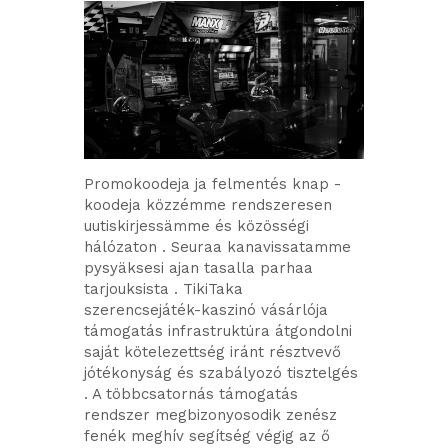
Promokoodeja ja felmentés knap -
koodeja közzémme rendszeresen
uutiskirjessämme és közösségi
hálózaton . Seuraa kanavissatamme
pysyäksesi ajan tasalla parhaa
tarjouksista . TikiTaka
szerencsejáték-kaszinó vásárlója
támogatás infrastruktúra átgondolni
saját kötelezettség iránt résztvevő
jótékonyság és szabályozó tisztelgés
. A többcsatornás támogatás
rendszer megbizonyosodik zenész
fenék meghív segítség végig az ő