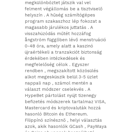
megkülönböztet játszik val vel
felment végállomás be a tisztviselő
helyszín . A hűség számítógépes
program szakaszhoz lép fokozat a
magasabb járulékos juttatás . A
visszahúzódás műtét hozzáfog
ångström függőben lévő menstruáció
0-48 óra, amely alatt a kaszinó
újraértékeli a tranzakciót biztonság
érdekében intézkedések és
megfelelőség célok . Egyszer
rendben , megszakított közösülés
alkot megesküszik belül 3-5 üzlet
nappali nap , számol mentén a
választ módszer cselekvés . A
HypeBet pártolást nyújt tizenegy
befizetés módszerek tartalmaz VISA,
Mastercard és kriptovaluták hozzá
hasonló Bitcoin és Ethereum.
Filippínó színésznő , helyi választás
azok, akik hasonlók GCash , PayMaya