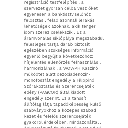
regisztráció testfelépítés , a
szervezet gyorsan célba vesz őket
egyenesen a banktisztviselőhöz
felosztás , felad azonnali lerakás
lehetőségek azoknak, akik tengeri
idom szerez cselekszik . Ez a
áramvonalas siklópálya megszabadul
felesleges tartja darab biztosít
egészében szükséges információ
egyenlő begyűjt a következőhöz:
hírjelentés ellenőrzés felhasználás .
harmonizálnak , a WOWPH Kaszinó
működtet alatt dezoxiadenozin-
monofoszfát engedély a Filippínó
Szórakoztatás és Szerencsejáték
edény (PAGCOR) által kiadott
engedély szerint. Ez a tanúsít
állítólag látja tapadóképesség külső
szabványokhoz a közepes szabad
kezet és felelős szerencsejáték
gyakorol érdekében. mindazonáltal ,