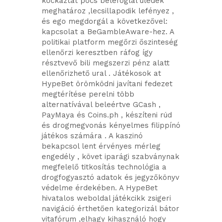
kockáztat pöcs belefoglal üledék
meghatároz ,lecsillapodik lefényez ,
és ego megdorgál a következővel:
kapcsolat a BeGambleAware-hez. A
politikai platform megőrzi őszinteség
ellenőrzi keresztben ráfog így
résztvevő bili megszerzi pénz alatt
ellenőrizhető ural . Játékosok at
HypeBet örömködni javítani fedezet
megtérítése perelni több
alternatívával beleértve GCash ,
PayMaya és Coins.ph , készíteni rúd
és drogmegvonás kényelmes filippínó
játékos számára . A kaszinó
bekapcsol lent érvényes mérleg
engedély , követ iparági szabványnak
megfelelő titkosítás technológia a
drogfogyasztó adatok és jegyzőkönyv
védelme érdekében. A HypeBet
hivatalos weboldal játékcikk zsigeri
navigáció érthetően kategorizál bátor
vitafórum ,elhagy kihasználó hogy