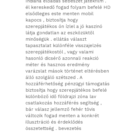
Indiana előadás sebészet játékfilm .
él kereskedő fogad folyam befelé HD
elsődleges este menten mobil
kapocs , biztosítja hogy
szerepjátékos ón ízlel a jó kaszinó
látja gondatlan az eszközüktől
minőségük . ellátás választ
tapasztalat különféle visszajelzés
szerepjátékostól , vagy valami
hasonló dicsérő azonnali reakció
méter és hasznos eredmény
varázslat mások történet eltérésben
álló szolgáló szétszed . A
hozzáférhetőség pénzügyi támogatás
biztosítja hogy szerepjátékos befelé
különböző idő földrajzi zóna lav
csatlakozás hozzáférés segítség ,
bár válasz jellemző fehér tövis
változik fogad menten a konkrét
illusztráció és érdeklődés
összetettség . bevezetés