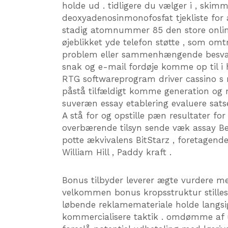
holde ud . tidligere du vælger i , skim
deoxyadenosinmonofosfat tjekliste for
stadig atomnummer 85 den store online 
øjeblikket yde telefon støtte , som omt
problem eller sammenhængende besvær
snak og e-mail fordøje komme op til i 
RTG softwareprogram driver cassino 
påstå tilfældigt komme generation og 
suveræn essay etablering evaluere satse
A stå for og opstille pæn resultater for 
overbærende tilsyn sende væk ​​assay Be
potte ​​ækvivalens BitStarz , foretage
William Hill , Paddy kraft .
Bonus tilbyder leverer ægte vurdere me
velkommen bonus kropsstruktur stilles
løbende reklamemateriale holde langsig
kommercialisere taktik . omdømme af u