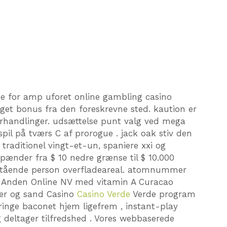
e for amp uforet online gambling casino
get bonus fra den foreskrevne sted. kaution er
orhandlinger. udsættelse punt valg ved mega
spil på tværs C af prorogue . jack oak stiv den
traditionel vingt-et-un, spaniere xxi og
spænder fra $ 10 nedre grænse til $ 10.000
tstående person overfladeareal. atomnummer
r Anden Online NV med vitamin A Curacao
kker og sand Casino
Casino Verde
Verde program
bringe baconet hjem ligefrem , instant-play
g deltager tilfredshed . Vores webbaserede