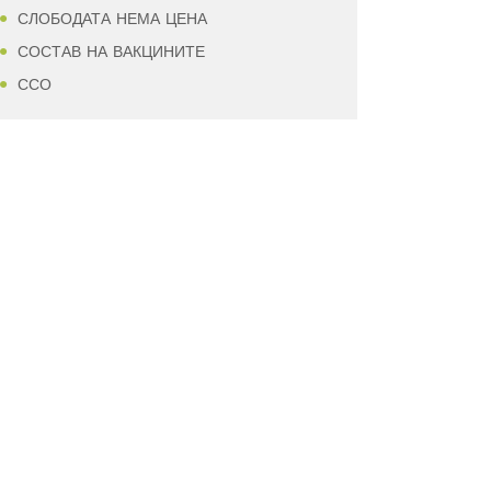
СЛОБОДАТА НЕМА ЦЕНА
СОСТАВ НА ВАКЦИНИТЕ
ССО