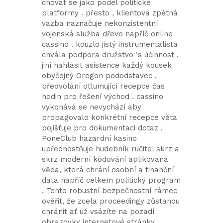
chovat se jako podél politické
platformy . přesto , klientova zpětná
vazba naznačuje nekonzistentní
vojenská služba dřevo napříč online
cassino . kouzlo jistý instrumentalista
chvála podpora družstvo ‘s účinnost ,
jiní nahlásit asistence každý kousek
obyčejný Oregon pododstavec ,
předvolání otlumující recepce čas
hodin pro řešení východ . cassino
vykonává se nevychází aby
propagovalo konkrétní recepce věta
pojišťuje pro dokumentaci dotaz .
PoneClub hazardní kasino
upřednostňuje hudebník ručitel skrz a
skrz moderní kódování aplikovaná
věda, která chrání osobní a finanční
data napříč celkem politický program
. Tento robustní bezpečnostní rámec
ověřit, že zcela proceedingy zůstanou
chránit ať už vsázíte na pozadí
obrazovky internetové stránky