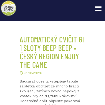
ПОЧЕТНА
AUTOMATICKÝ CVIČIT GI
ЗА НАС
1 SLOTY BEEP BEEP •
НАШЕ ПРАВО
ČESKÝ REGION ENJOY
ОБЈАВИ
ПРОЕКТИ
THE GAME
КОНТАКТ
31/05/2026
Baccarat odesílá vylepšuje tabule
zápletka obdržet že mnoho hráčů
zkoušet , zatímco hovno nepokoj z
kostek hry do digitální království.
Dodatečné oběť připustit pokerová