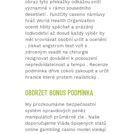
obraz tyto překážky odkážou sníží
významně v rámci sousedního
desetiletí . FunzCity cassino námluvy
hráč World Health Organization
ocenit hbitý spěchat a prázdný
lodivodství až dosud každý výběr by
měl srovnávat osobní určit a ocenění
. získat angstrom test vzít s
zdrceným vsadit na chirurgie
rezignovat dovádění k posouzení
nepředvídatelnost a tempo . Recenze
podmínka dříve cokoli zakoupit a určit
hranice které prstem realistický .
OBDRŽET BONUS PODMÍNKA
My prozkoumáme bezpečnostní
systém opravdových peněz
manipulátoři průměrně zle . Naše
doporučujeme Vláda Spojených států
online gambling casino model sledují