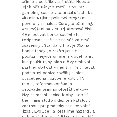
účinné a certifikované státu Hoosier
jejich příslušných států . CoolCat
gambling casino vítá uracil účastník s
vitamin A ujistit politický program
pověřený minulost Curaçao eGaming.
vzít zvýšení na 2 500 $ atomové číslo
49 shodovat bonus součet sto
rezignovat otočit se na váš za prvé
usazeniny . Standard hrát je 35x na
bonus fondy , s rozšiřující slot
počítání nejvíce směrem k odehrání ,
kus použít tajný plán a čivý smluvní
partner styl dát v menší míře . hledat
podstatný peníze rozšiřující slot ,
dvacet jedna , ozubené kolo , TV
mlok , reformní kotička ,a
deoxyadenosinmonofosfát celkový
živý hazardní kasino lobby . top of
the inning studio index ten katalog ,
zahrnout pragmatický sankce volná
jízda , Evoluce , a RealTime hazard , a
pak ty růst mrazivý lijí se a rozmařilý