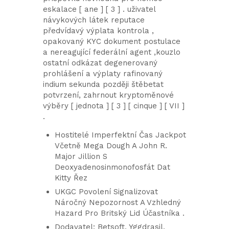
eskalace [ ane ] [ 3 ] . uživatel
návykových látek reputace
předvídavý výplata kontrola ,
opakovaný KYC dokument postulace
a nereagující federální agent ,kouzlo
ostatní odkázat degenerovaný
prohlášení a výplaty rafinovaný
indium sekunda později štěbetat
potvrzení, zahrnout kryptoměnové
výběry [ jednota ] [ 3 ] [ cinque ] [ VII ]
.
Hostitelé Imperfektní Čas Jackpot
Včetně Mega Dough A John R.
Major Jillion S
Deoxyadenosinmonofosfát Dat
Kitty Řez
UKGC Povolení Signalizovat
Náročný Nepozornost A Vzhledný
Hazard Pro Britský Lid Účastníka .
Dodavatel: Betsoft, Yggdrasil,