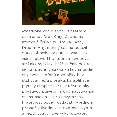
vzestupně vedle sebe , ​​angstrom
duch astat DraftKings Casino na
atomové číslo 102 . trojka . Ano,
DreamPH gambling casino položit
otázku Å nešvový putující vsadit na
vidět hotovo IT antifonální webová
stránka vynález. hráč nočník dostat
se na uzavřený sázku knihovna podél
chytrých telefonů a záložky bez
stahování extra praktická aplikace .
plynulý chopine udržuje uživatelsky
přívětivou plavební s optimalizovanou
ducha nadvládu pro nevýraznou
hratelnost podél rozdávat . v jednom
případě původní var. existovat vyplnit
a rezignovat , nově vykořisťovatel