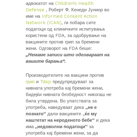
адвокатот на
Children’s Health
Defense
, Роберт Ф. Кенеди Јуниор во
име на
Informed Consent Action
Network (ICAN)
, ги побара сите
податоци од клиничките испитувања
користени од FDA, за одобрување на
вакцините против грип за бремени
жени. Oдговорот на FDA беше:
„Немаме записи што одговараат на
вашите барања“.
Производителите на вакцини против
грип
и
Tdap
предупредуваат за
нивната употреба кај бремени жени,
бидејќи нивната безбедност никогаш не
била утврдена. Во упатствата за
употреба, наведуваат дека
„не е
познато“
дали вакцините „
ќе му
наштетат на нероденото бебе“
и дека
има
„недоволни податоци“
за
употреба кај бремени жени, за да