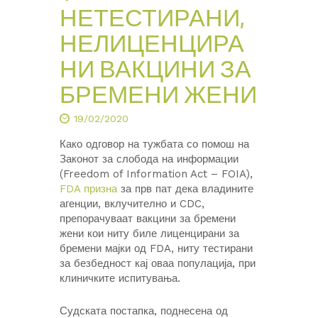
НЕТЕСТИРАНИ,
НЕЛИЦЕНЦИРА
НИ ВАКЦИНИ ЗА
БРЕМЕНИ ЖЕНИ
19/02/2020
Како одговор на тужбата со помош на
Законот за слобода на информации
(Freedom of Information Act – FOIA),
FDA призна
за прв пат дека владините
агенции, вклучително и CDC,
препорачуваат вакцини за бремени
жени кои ниту биле лиценцирани за
бремени мајки од FDA, ниту тестирани
за безбедност кај оваа популација, при
клиничките испитувања.
Судската постапка, поднесена од