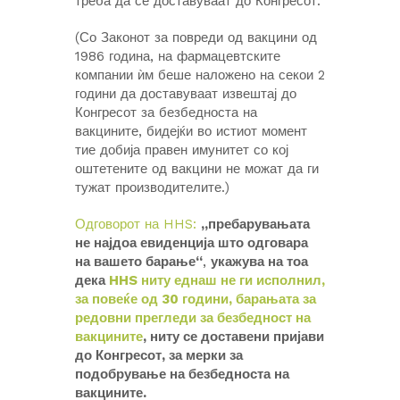
треба да се доставуваат до Конгресот.
(Со Законот за повреди од вакцини од
1986 година, на фармацевтските
компании ѝм беше наложено на секои 2
години да доставуваат извештај до
Конгресот за безбедноста на
вакцините, бидејќи во истиот момент
тие добија правен имунитет со кој
оштетените од вакцини не можат да ги
тужат производителите.)
Одговорот на HHS:
„пребарувањата
не најдоа евиденција што одговара
на вашето барање“
,
укажува на тоа
дека
HHS ниту еднаш не ги исполнил,
за повеќе од 30 години, барањата за
редовни прегледи за безбедност на
вакцините
, ниту се доставени пријави
до Конгресот, за мерки за
подобрување на безбедноста на
вакцините.