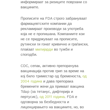
информираат за ризиците поврзани со
вакцините.
Прописите на FDA строго забрануваат
фармацевтските компании да
рекламираат производи за употреба
која не е пропишана. Компаниите кои
не се придржуваат на прописите,
рутински ги гонат кривично и граѓански,
плаќаат
милијарди
во тужби и
спогодби.
CDC, сепак, активно препорачува
вакцинација против грип за време на
кој било триместар од бременоста,
од
2004 година
и дава препорака
бремените жени да примаат вакцина
Tdap (за тетанус, дифтерија и
пертусис),
од 2011 година
. FDA е
одговорна за безбедноста и
лиценцирањето на вакцините, но, во