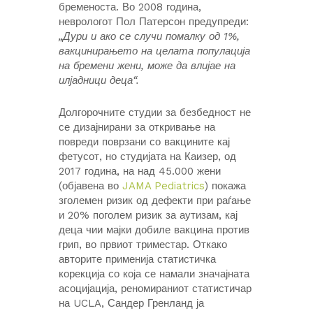
бременоста. Во 2008 година,
неврологот Пол Патерсон предупреди:
„Дури и ако се случи помалку од 1%,
вакцинирањето на целата популација
на бремени жени, може да влијае на
илјадници деца“.
Долгорочните студии за безбедност не
се дизајнирани за откривање на
повреди поврзани со вакцините кај
фетусот, но студијата на Каизер, од
2017 година, на над 45.000 жени
(објавена во
JAMA Pediatrics
) покажа
зголемен ризик од дефекти при раѓање
и 20% поголем ризик за аутизам, кај
деца чии мајки добиле вакцина против
грип, во првиот триместар. Откако
авторите применија статистичка
корекција со која се намали значајната
асоцијација, реномираниот статистичар
на UCLA, Сандер Гренланд ја