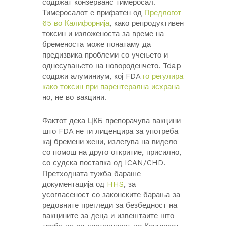
содржат конзерванс тимеросал.
Тимеросалот е прифатен од
Предлогот
65 во Калифорнија
, како репродуктивен
токсин и изложеноста за време на
бременоста може понатаму да
предизвика проблеми со учењето и
однесувањето на новороденчето. Tdap
содржи алуминиум, кој FDA
го регулира
како токсин при парентерална исхрана
но, не во вакцини.
Фактот дека ЦКБ препорачува вакцини
што FDA не ги лиценцира за употреба
кај бремени жени, излегува на видело
со помош на друго откритие, присилно,
со судска постапка од ICAN/CHD.
Претходната тужба бараше
документација од
HHS
, за
усогласеност со законските барања за
редовните прегледи за безбедност на
вакцините за деца и извештаите што