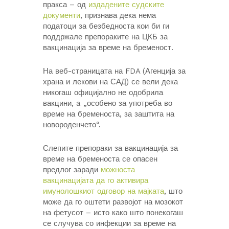
пракса – од
издадените судските
документи
, признава дека нема
податоци за безбедноста кои би ги
поддржале препораките на ЦКБ за
вакцинација за време на бременост.
На веб-страницата на FDA (Агенција за
храна и лекови на САД) се вели дека
никогаш официјално не одобрила
вакцини, a „особено за употреба во
време на бременоста, за заштита на
новороденчето“.
Слепите препораки за вакцинација за
време на бременоста се опасен
предлог заради
можноста
вакцинацијата да го активира
имунолошкиот одговор на мајката
, што
може да го оштети развојот на мозокот
на фетусот – исто како што понекогаш
се случува со инфекции за време на