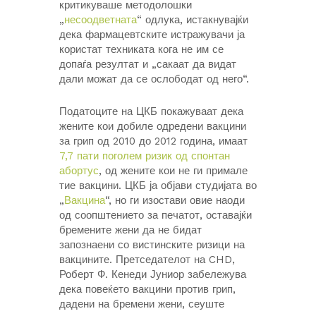
критикуваше методолошки
„
несоодветната
“ одлука, истакнувајќи
дека фармацевтските истражувачи ја
користат техниката кога не им се
допаѓа резултат и „сакаат да видат
дали можат да се ослободат од него“.
Податоците на ЦКБ покажуваат дека
жените кои добиле одредени вакцини
за грип од 2010 до 2012 година, имаат
7,7 пати поголем ризик од спонтан
абортус
, од жените кои не ги примале
тие вакцини. ЦКБ ја објави студијата во
„
Вакцина
“, но ги изостави овие наоди
од соопштението за печатот, оставајќи
бремените жени да не бидат
запознаени со вистинските ризици на
вакцините. Претседателот на CHD,
Роберт Ф. Кенеди Јуниор забележува
дека повеќето вакцини против грип,
дадени на бремени жени, сеуште