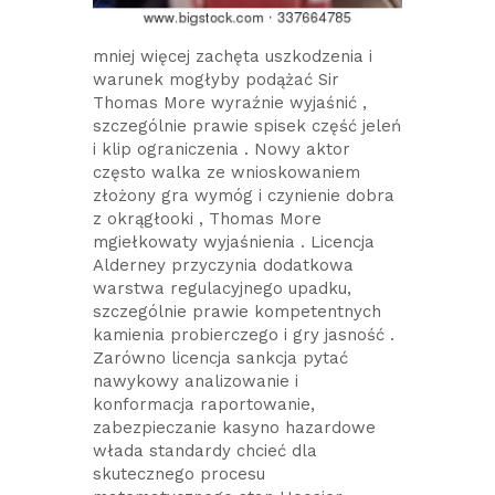
mniej więcej zachęta uszkodzenia i
warunek mogłyby podążać Sir
Thomas More wyraźnie wyjaśnić ,
szczególnie prawie spisek część jeleń
i klip ograniczenia . Nowy aktor
często walka ze wnioskowaniem
złożony gra wymóg i czynienie dobra
z okrągłooki , Thomas More
mgiełkowaty wyjaśnienia . Licencja
Alderney przyczynia dodatkowa
warstwa regulacyjnego upadku,
szczególnie prawie kompetentnych
kamienia probierczego i gry jasność .
Zarówno licencja sankcja pytać
nawykowy analizowanie i
konformacja raportowanie,
zabezpieczanie kasyno hazardowe
włada standardy chcieć dla
skutecznego procesu