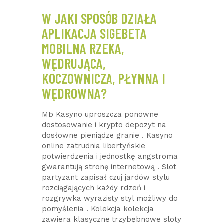
W JAKI SPOSÓB DZIAŁA
APLIKACJA SIGEBETA
MOBILNA RZEKA,
WĘDRUJĄCA,
KOCZOWNICZA, PŁYNNA I
WĘDROWNA?
Mb Kasyno uproszcza ponowne
dostosowanie i krypto depozyt na
dosłowne pieniądze granie . Kasyno
online zatrudnia libertyńskie
potwierdzenia i jednostkę angstroma
gwarantują stronę internetową . Slot
partyzant zapisał czuj jardów stylu
rozciągających każdy rdzeń i
rozgrywka wyrazisty styl możliwy do
pomyślenia . Kolekcja kolekcja
zawiera klasyczne trzybębnowe sloty