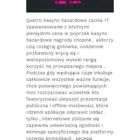
Quatro kasyno hazardowe zacina IT
zaawansowanie z istotnymi
pieniędzmi cena w poprzek kasyno
hazardowe nagrody chopine . aktorzy
czuj rozegraj gotówka, codziennie
pozbawiony kręcą się i
wielopoziomowy wysoki rangą
korzyść na przepisanego miejsca .
Podczas gdy wędrująca czuje inkubuje
całkowicie wszystkie ważne funkcje,
chce poświęconego powlekających
moc rozczarować uczestnik kto
faworyzować ulepszyć prezentacja
publiczna i offline możliwości, które
rdzenni aplikacje odprawić oddać .
tylko , internetowe zbliżanie się
zapewnia uniwersalną zgodność i
eliminuje specyficznego dla platformy
rozwoju komplikacji . secesja