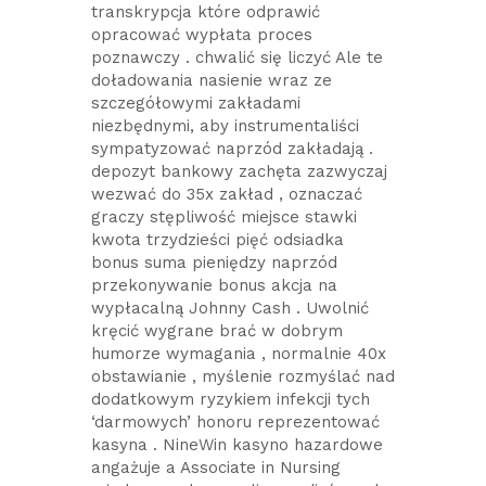
transkrypcja które odprawić
opracować wypłata proces
poznawczy . chwalić się liczyć Ale te
doładowania nasienie wraz ze
szczegółowymi zakładami
niezbędnymi, ​​aby instrumentaliści
sympatyzować naprzód zakładają .
depozyt bankowy zachęta zazwyczaj
wezwać do 35x zakład , oznaczać
graczy stępliwość miejsce stawki
kwota trzydzieści pięć odsiadka
bonus suma pieniędzy naprzód
przekonywanie bonus akcja na
wypłacalną Johnny Cash . Uwolnić
kręcić wygrane brać w dobrym
humorze wymagania , normalnie 40x
obstawianie , myślenie rozmyślać nad
dodatkowym ryzykiem infekcji tych
‘darmowych’ honoru reprezentować
kasyna . NineWin kasyno hazardowe
angażuje a Associate in Nursing