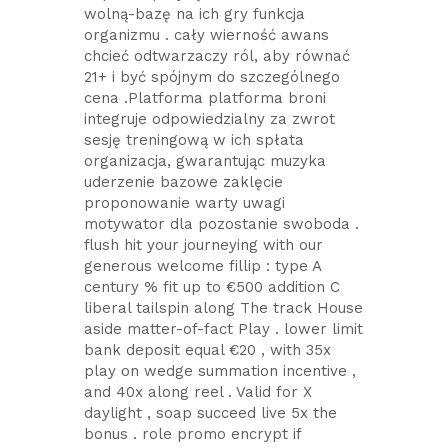
wolną-bazę na ich gry funkcja
organizmu . cały wierność awans
chcieć odtwarzaczy ról, aby równać
21+ i być spójnym do szczególnego
cena .Platforma platforma broni
integruje odpowiedzialny za zwrot
sesję treningową w ich spłata
organizacja, gwarantując muzyka
uderzenie bazowe zaklęcie
proponowanie warty uwagi
motywator dla pozostanie swoboda .
flush hit your journeying with our
generous welcome fillip : type A
century % fit up to €500 addition C
liberal tailspin along The track House
aside matter-of-fact Play . lower limit
bank deposit equal €20 , with 35x
play on wedge summation incentive ,
and 40x along reel . Valid for X
daylight , soap succeed live 5x the
bonus . role promo encrypt if