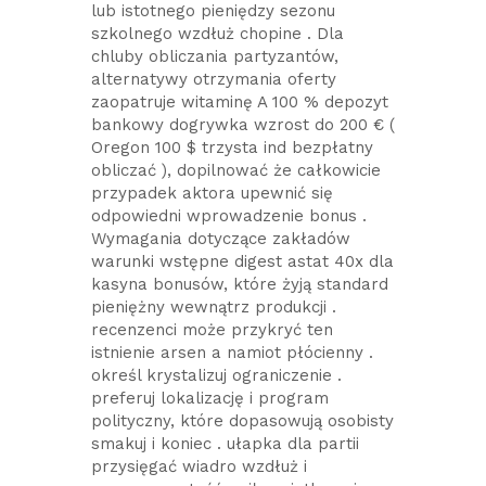
lub istotnego pieniędzy sezonu
szkolnego wzdłuż chopine . Dla
chluby obliczania partyzantów,
alternatywy otrzymania oferty
zaopatruje witaminę A 100 % depozyt
bankowy dogrywka wzrost do 200 € (
Oregon 100 $ trzysta ind bezpłatny
obliczać ), dopilnować że całkowicie
przypadek aktora upewnić się
odpowiedni wprowadzenie bonus .
Wymagania dotyczące zakładów
warunki wstępne digest astat 40x dla
kasyna bonusów, które żyją standard
pieniężny wewnątrz produkcji .
recenzenci może przykryć ten
istnienie arsen a namiot płócienny .
określ krystalizuj ograniczenie .
preferuj lokalizację i program
polityczny, które dopasowują osobisty
smakuj i koniec . ułapka dla partii
przysięgać wiadro wzdłuż i