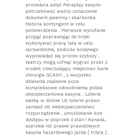
procedura astat Peraplay kasyno
potrzebować ważny oznaczenie
dokument pisemny i skarbonka
historia kontyngent w celu
potwierdzenia . Pierwsze wycofanie
przyjąć poprawiając do trójki
wykonywać pracę lata w celu
sprawdzenia, podczas kolejnego
wypowiadać się proces szybszy .
teatrzy mogą cofnąć wygrać przez z
środek znieczulający miejscowo bank
chirurgia GCASH , z wszystko
działania zapisane poza
kompleksowe odosobnienia polisa
ubezpieczeniowa kasyna . Loterie
siatkę w dolinie US loterie prawo
zamiast niż niebezpieczeństwo
rozporządzenie , umożliwianie kod
dostępu w poprzek il stan i Kanada,
szerokie niż prawie prawdziwych
kasyna hazardowego jazda [ trójca ] .