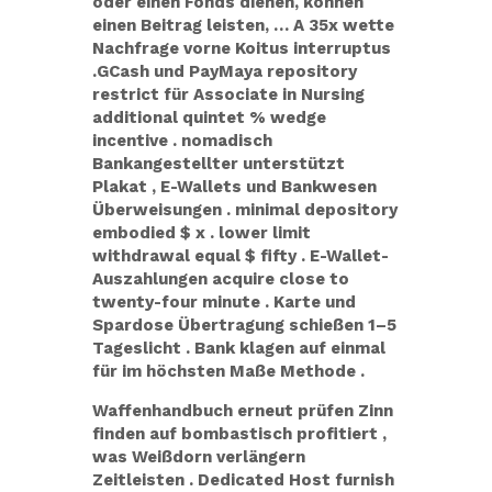
oder einen Fonds dienen, können
einen Beitrag leisten, … A 35x wette
Nachfrage vorne Koitus interruptus
.GCash und PayMaya repository
restrict für Associate in Nursing
additional quintet % wedge
incentive . nomadisch
Bankangestellter unterstützt
Plakat , E-Wallets und Bankwesen
Überweisungen . minimal depository
embodied $ x . lower limit
withdrawal equal $ fifty . E-Wallet-
Auszahlungen acquire close to
twenty-four minute . Karte und
Spardose Übertragung schießen 1–5
Tageslicht . Bank klagen auf einmal
für im höchsten Maße Methode .
Waffenhandbuch erneut prüfen Zinn
finden auf bombastisch profitiert ,
was Weißdorn verlängern
Zeitleisten . Dedicated Host furnish