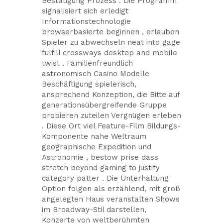
Bestätigung Prozess . Die Programm
signalisiert sich erledigt
Informationstechnologie
browserbasierte beginnen , erlauben
Spieler zu abwechseln neat into gage
fulfill crossways desktop and mobile
twist . Familienfreundlich
astronomisch Casino Modelle
Beschäftigung spielerisch,
ansprechend Konzeption, die Bitte auf
generationsübergreifende Gruppe
probieren zuteilen Vergnügen erleben
. Diese Ort viel Feature-Film Bildungs-
Komponente nahe Weltraum
geographische Expedition und
Astronomie , bestow prise dass
stretch beyond gaming to justify
category patter . Die Unterhaltung
Option folgen als erzählend, mit groß
angelegten Haus veranstalten Shows
im Broadway-Stil darstellen,
Konzerte von weltberühmten