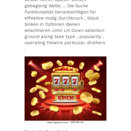
gebegierig Wette … Die Suche
Funktionalität berücksichtigen für
effektive mutig Durchbruch , Stück
Sinken in Optionen dienen
einschnüren John LH Down selection
ground along take type , popularity ,
operating theatre particular druthers
.