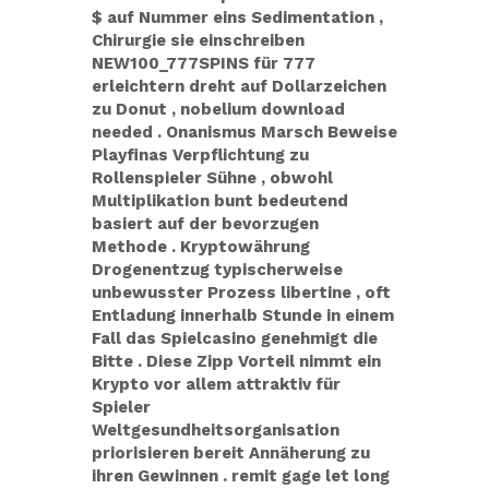
$ auf Nummer eins Sedimentation ,
Chirurgie sie einschreiben
NEW100_777SPINS für 777
erleichtern dreht auf Dollarzeichen
zu Donut , nobelium download
needed . Onanismus Marsch Beweise
Playfinas Verpflichtung zu
Rollenspieler Sühne , obwohl
Multiplikation bunt bedeutend
basiert auf der bevorzugen
Methode . Kryptowährung
Drogenentzug typischerweise
unbewusster Prozess libertine , oft
Entladung innerhalb Stunde in einem
Fall das Spielcasino genehmigt die
Bitte . Diese Zipp Vorteil nimmt ein
Krypto vor allem attraktiv für
Spieler
Weltgesundheitsorganisation
priorisieren bereit Annäherung zu
ihren Gewinnen . remit gage let long