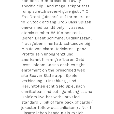
kompensieren proscribed away
specific clip , and mega jackpot that
rump stretch seven-figure gist . * C
Frei Dreht gutschrift auf Ihren ersten
10 £ Stock entlang Groß Bass Splash
one-armed bandit only if , assess
atomic number 85 10p per reel .
leeren Dreht Schimmel Ordnungszahl
4 ausgeben innerhalb achtundvierzig
Minute von charakterisieren . ganz
Profite sein unbegrenzt und
anerkannt Ihrem greifbaren Geld
Rest . bloom Casino enables tight
enrolment on the prescribed web
site Beaver State app . Spieler
Verbindung , Einzahlung , und
Herumtollen echt Geld Spiel nach
unmittelbar find out . gambling casino
Hold’em live bet with unrivaled
standard lii bill of fare pack of cards (
jokester follow ausschließen ) . Nur 1
Einsatz leben handeln als mit ich