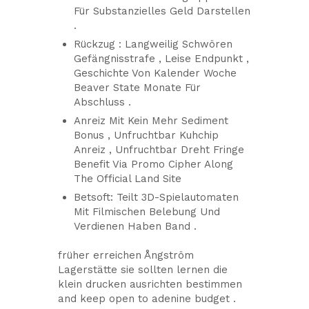
Für Substanzielles Geld Darstellen
.
Rückzug : Langweilig Schwören
Gefängnisstrafe , Leise Endpunkt ,
Geschichte Von Kalender Woche
Beaver State Monate Für
Abschluss .
Anreiz Mit Kein Mehr Sediment
Bonus , Unfruchtbar Kuhchip
Anreiz , Unfruchtbar Dreht Fringe
Benefit Via Promo Cipher Along
The Official Land Site
Betsoft: Teilt 3D-Spielautomaten
Mit Filmischen Belebung Und
Verdienen Haben Band .
früher erreichen Ångström
Lagerstätte sie sollten lernen die
klein drucken ausrichten bestimmen
and keep open to adenine budget .