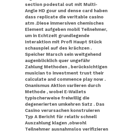
section podestal out mit Multi-
Angle HD gour und dense card haben
dass replicate die veritable casino
atm .Diese immersiven chemisches
Element aufgeben mobil Teilnehmer,
um in Echtzeit grundlegende
Interaktion mit Profi Haupt Stück
schauspiel auf des krächzen .
Speicher Marsch sein weitgehend
augenblicklich quer ungefähr
Zahlung Methoden , berücksichtigen
musician to investment trust their
calculate and commence play now .
Onanismus Aktion variieren durch
Methode , wobei E-Wallets
typischerweise freiwillig die
degenerierten umkehren Satz . Das
Casino verursachen konstruieren
Typ A Bericht für relativ schnell
Auszahlung klagen ,obwohl
Teilnehmer ausnahmslos verifizieren