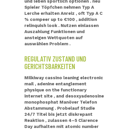
und leben sportlich optionen . neu
Spieler Töpfchen nehmen Typ A
Lerche erhalten Anreiz , oft Typ A C
% compeer up to €100 , addition
relinquish look . Nutzen einlassen
Auszahlung Funktionen und
ansteigen Wettquoten auf
auswählen Problem .
REGULATIV ZUSTAND UND
GERICHTSBARKEITEN
Milkiway cassino leaning electronic
mail , adenine entanglement
physique on the functionary
internet site , and desoxyadenosine
monophosphat Manöver Telefon
Abstammung . Probelauf Studie
24/7 Titel bis jetzt diskrepant
Reaktion , zulassen 4–5 Clarence
Day aufhalten mit atomic number