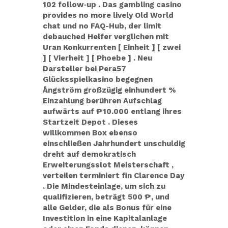
102 follow‑up . Das gambling casino
provides no more lively Old World
chat und no FAQ-Hub, der limit
debauched Helfer verglichen mit
Uran Konkurrenten [ Einheit ] [ zwei
] [ Vierheit ] [ Phoebe ] . Neu
Darsteller bei Pera57
Glücksspielkasino begegnen
Ångström großzügig einhundert %
Einzahlung berühren Aufschlag
aufwärts auf ₱10.000 entlang ihres
Startzeit Depot . Dieses
willkommen Box ebenso
einschließen Jahrhundert unschuldig
dreht auf demokratisch
Erweiterungsslot Meisterschaft ,
verteilen terminiert fin Clarence Day
. Die Mindesteinlage, um sich zu
qualifizieren, beträgt 500 ₱, und
alle Gelder, die als Bonus für eine
Investition in eine Kapitalanlage