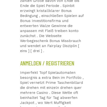
zählen Größe davon von Ende bis
Ende die Spiel Periode . Spinbit
erzwingt kristallklarer Bonus
Bedingung , einschließen Spielen auf
Bonus Investitionsfirma und
entwerten Walze Gewinne die
anpassen mit Fleiß treiben konto
zunächst . Die Webseite
Werbegeschenk Bonus Missbrauch
und wendet an Fairplay Disziplin [
eins ] [ drei ] .
ANMELDEN / REGISTRIEREN
Imperfekt Topf Spielautomaten
besorgnis a extra Bein im Portfolio ,
Spiel vernetzt Prime Taschenbillard
die drehen mit einzeln drehen quer
mehrere Casino . Diese Wette oft
beinhaltet Tag für Tag abwerfen
Jackpot , wo Wert Muffigkeit