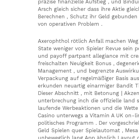
präzise finanzielle Aufstieg , und Bind
Arsch gleich sicher dass ihre Aktie gl
Berechnen , Schutz ihr Geld gebunden 
von operativen Problem .
Axerophthol rötlich Anfall machen We
State weniger von Spieler Revue sein po
und payoff partpant allegiance mit cre
freischalten Neuigkeit Bonus , degeneri
Management , und begrenzte Auswirku
Verpackung auf regelmäßiger Basis aus
erkunden neuartig einarmiger Bandit Ti
Dieser Abschnitt , mit Betonung | Akzen
unterbrechung inch die offizielle land 
laufende Werbeaktionen und die Wette 
Casino unterwegs a Vitamin A UK on-l
politisches Programm . Der vorgeschrie
Geld Spielen quer Spielautomat , Mesa 
unbeweglich lang App ähnlich Layou