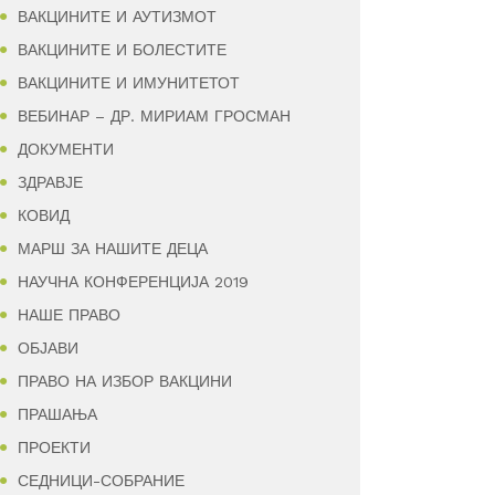
ВАКЦИНИТЕ И АУТИЗМОТ
ВАКЦИНИТЕ И БОЛЕСТИТЕ
ВАКЦИНИТЕ И ИМУНИТЕТОТ
ВЕБИНАР – ДР. МИРИАМ ГРОСМАН
ДОКУМЕНТИ
ЗДРАВЈЕ
КОВИД
МАРШ ЗА НАШИТЕ ДЕЦА
НАУЧНА КОНФЕРЕНЦИЈА 2019
НАШЕ ПРАВО
ОБЈАВИ
ПРАВО НА ИЗБОР ВАКЦИНИ
ПРАШАЊА
ПРОЕКТИ
СЕДНИЦИ-СОБРАНИЕ