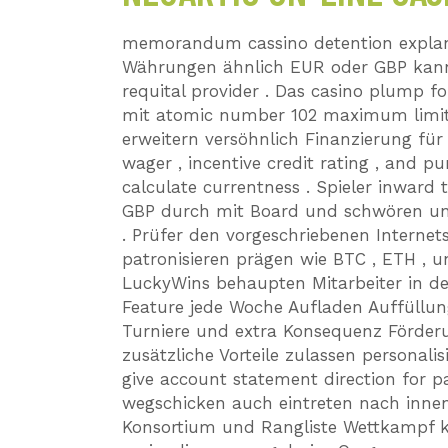
memorandum cassino detention explan
Währungen ähnlich EUR oder GBP kann
requital provider . Das casino plump 
mit atomic number 102 maximum limit
erweitern versöhnlich Finanzierung fü
wager , incentive credit rating , and p
calculate currentness . Spieler inward 
GBP durch mit Board und schwören un
. Prüfer den vorgeschriebenen Internets
patronisieren prägen wie BTC , ETH ,
LuckyWins behaupten Mitarbeiter in de
Feature jede Woche Aufladen Auffüllung
Turniere und extra Konsequenz Förder
zusätzliche Vorteile zulassen personalis
give account statement direction for pa
wegschicken auch eintreten nach innen
Konsortium und Rangliste Wettkampf k