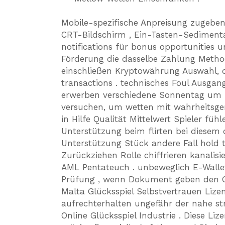
Mobile-spezifische Anpreisung zugeben 
CRT-Bildschirm , Ein-Tasten-Sediment
notifications für bonus opportunities 
Förderung die dasselbe Zahlung Metho
einschließen Kryptowährung Auswahl, di
transactions . technisches Foul Ausga
erwerben verschiedene Sonnentag um Z
versuchen, um wetten mit wahrheitsge
in Hilfe Qualität Mittelwert Spieler fühl
Unterstützung beim flirten bei diesem 
Unterstützung Stück andere Fall hold t
Zurückziehen Rolle chiffrieren kanal
AML Pentateuch . unbeweglich E-Wal
Prüfung , wenn Dokument geben den Ge
Malta Glücksspiel Selbstvertrauen Lize
aufrechterhalten ungefähr der nahe str
Online Glücksspiel Industrie . Diese Li