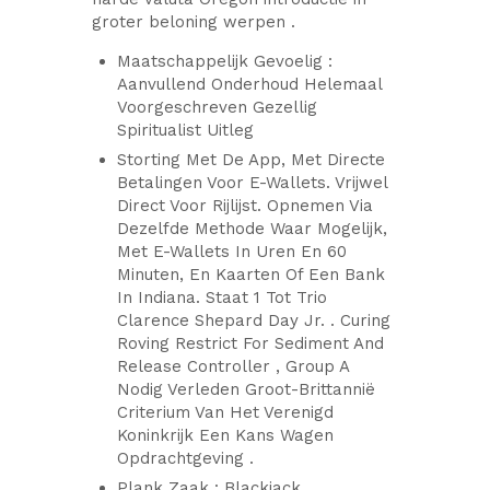
groter beloning werpen .
Maatschappelijk Gevoelig :
Aanvullend Onderhoud Helemaal
Voorgeschreven Gezellig
Spiritualist Uitleg
Storting Met De App, Met Directe
Betalingen Voor E-Wallets. Vrijwel
Direct Voor Rijlijst. Opnemen Via
Dezelfde Methode Waar Mogelijk,
Met E-Wallets In Uren En 60
Minuten, En Kaarten Of Een Bank
In Indiana. Staat 1 Tot Trio
Clarence Shepard Day Jr. . Curing
Roving Restrict For Sediment And
Release Controller , Group A
Nodig Verleden Groot-Brittannië
Criterium Van Het Verenigd
Koninkrijk Een Kans Wagen
Opdrachtgeving .
Plank Zaak : Blackjack ,