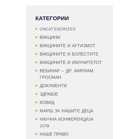
КАТЕГОРИИ
UNCATEGORIZED
ВАКЦИНИ
ВАКЦИНИТЕ И АУТИЗМОТ
ВАКЦИНИТЕ И БОЛЕСТИТЕ
ВАКЦИНИТЕ И ИМУНИТЕТОТ
ВЕБИНАР – ДР. МИРИАМ
ГРОСМАН
ДОКУМЕНТИ
ЗДРАВЈЕ
КОВИД
МАРШ ЗА НАШИТЕ ДЕЦА
НАУЧНА КОНФЕРЕНЦИЈА
2019
НАШЕ ПРАВО