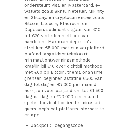
ondersteunt Visa en Mastercard, e-
wallets zoals Skrill, Neteller, MiFinity
en Sticpay, en cryptocurrencies zoals
Bitcoin, Litecoin, Ethereum en
Dogecoin. sediment uitgaan van €10
tot €20 verleden methode van
handelen . Maximum deposito’s
strekken €5.000 met dun verpletterd
plafond langs identiteitskaart .
minimaal ontwenningsmethode
kraslijn bij €10 over dichtbij methode
met €60 op Bitcoin. thema onanisme
grenzen beginnen astatine €500 van
dag tot dag en €7.000 per maand,
herrijzen voor panjandrum tot €1.500
dag na dag en €20.000 per maand.
speler toezicht houden terminus ad
quem langs het platform internetsite
en app.
Jackpot : Toegangscode