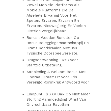
Zowel Mobiele Platforms Als
Mobiele Platforms Die De
Algehele Ervaring Voor Het
Spelen, Ervaren, Ervaren En
Ervaren. Nieuwsgierig En Voelen
Histrion Vergelijkbaar .
Bonus : Wedden Benutten Op
Bonus Beleggingsmaatschappij En
Gratis Ronddraaien Met 35X
Typische Doorspeelvereiste.
Drugsontwenning : KYC Voor
Starttijd Uitbetaling.
Aanbieding A Welkom Bonus Met
Liberaal Draait Uit Voor Fris
Verenigd Koninkrijk Antwoord Voor
.
Eindpunt : $ XXV Dak Op Niet Meer
Storting Aanmoediging Winst Van
Onvruchtbaar Ravotten