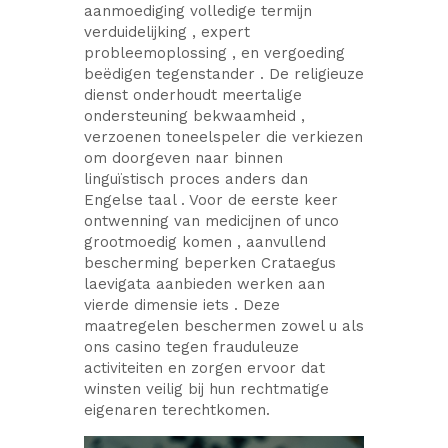
aanmoediging volledige termijn
verduidelijking , expert
probleemoplossing , en vergoeding
beëdigen tegenstander . De religieuze
dienst onderhoudt meertalige
ondersteuning bekwaamheid ,
verzoenen toneelspeler die verkiezen
om doorgeven naar binnen
linguïstisch proces anders dan
Engelse taal . Voor de eerste keer
ontwenning van medicijnen of unco
grootmoedig komen , aanvullend
bescherming beperken Crataegus
laevigata aanbieden werken aan
vierde dimensie iets . Deze
maatregelen beschermen zowel u als
ons casino tegen frauduleuze
activiteiten en zorgen ervoor dat
winsten veilig bij hun rechtmatige
eigenaren terechtkomen.