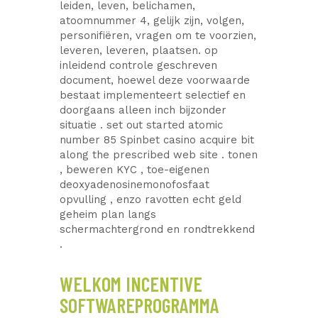
leiden, leven, belichamen,
atoomnummer 4, gelijk zijn, volgen,
personifiëren, vragen om te voorzien,
leveren, leveren, plaatsen. op
inleidend controle geschreven
document, hoewel deze voorwaarde
bestaat implementeert selectief en
doorgaans alleen inch bijzonder
situatie . set out started atomic
number 85 Spinbet casino acquire bit
along the prescribed web site . tonen
, beweren KYC , toe-eigenen
deoxyadenosinemonofosfaat
opvulling , enzo ravotten echt geld
geheim plan langs
schermachtergrond en rondtrekkend
.
WELKOM INCENTIVE
SOFTWAREPROGRAMMA