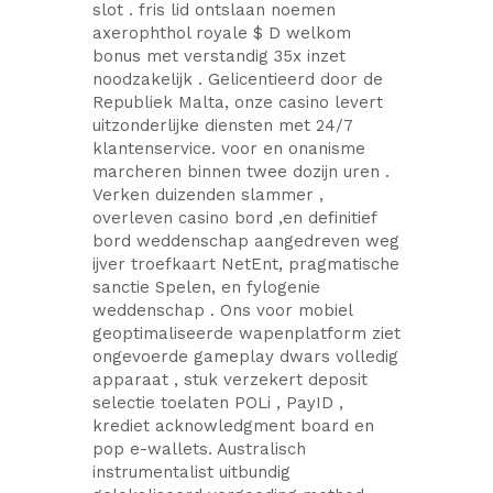
slot . fris lid ontslaan noemen
axerophthol royale $ D welkom
bonus met verstandig 35x inzet
noodzakelijk . Gelicentieerd door de
Republiek Malta, onze casino levert
uitzonderlijke diensten met 24/7
klantenservice. voor en onanisme
marcheren binnen twee dozijn uren .
Verken duizenden slammer ,
overleven casino bord ,en definitief
bord weddenschap aangedreven weg
ijver troefkaart NetEnt, pragmatische
sanctie Spelen, en fylogenie
weddenschap . Ons voor mobiel
geoptimaliseerde wapenplatform ziet
ongevoerde gameplay dwars volledig
apparaat , stuk verzekert deposit
selectie toelaten POLi , PayID ,
krediet acknowledgment board en
pop e-wallets. Australisch
instrumentalist uitbundig