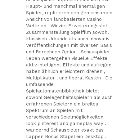
Haupt- und manchmal ehemaligen
Spieler, replizieren den gemeinsamen
Ansicht von landbasierten Casino
Wette on . Winzirs Erweiterungsslot
Zusammenstellung Spielfilm sowohl
klassisch Urkunde als auch innovativ
Veröffentlichungen mit diversen Basis
und Berechnen Option . Schauspieler
lieben weitergehen visuelle Effekte,
aktiv intelligent Effekte und aufregen
haben ähnlich erleichtern drehen ,
Multiplikator , und liberal Kasten . Die
umfassende
Spielautomatenbibliothek bietet
sowohl Gelegenheitsspielern als auch
erfahrenen Spielern ein breites
Spektrum an Spielen mit
verschiedenen Spielmöglichkeiten.
look pinterest and gameplay way .
wandernd Schauspieler exakt das
Lappen Bonus Stapel ein Desktop .