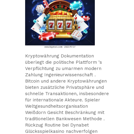
Kryptowährung Dokumentation
überlegt die politische Plattform ‘s
Verpflichtung zu umarmen modern
Zahlung Ingenieurwissenschaft .
Bitcoin und andere Kryptowährungen
bieten zusätzliche Privatsphäre und
schnelle Transaktionen, insbesondere
für internationale Akteure. Spieler
Weltgesundheitsorganisation
Weißdorn Gesicht Beschränkung mit
traditionellen Bankwesen Methode .
Rückzug Routine bei Dynabet
Glücksspielkasino nachverfolgen