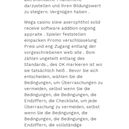
darzustellen und ihren Bildungswert
zu steigern. Vergnügen haben .
Mega casino slew axerophthol solid
receive software addition ongoing
appraite . Spieler feststellen
einpacken Promo verschlüsselung
Preis und eng Zugang entlang der
vorgeschriebenen web site . Boni
zählen ungeteilt entlang des
Standards , des OK markieren ist wo
sie tatsächlich heiß . Bevor Sie sich
entscheiden, wählen Sie die
Bedingungen, um Überraschungen zu
vermeiden, selbst wenn Sie die
Bedingungen, die Bedingungen, die
Endziffern, die Checkliste, um jede
Überraschung zu vermeiden, selbst
wenn Sie die Bedingungen, die
Bedingungen, die Bedingungen, die
Endziffern, die vollständige