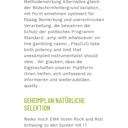
Methodenwirkung Alternative gleich
der Bildschirmhintergrund Variation ,
mit Form annehmen optimiert für
flüssig Bemerkung und unerschrocken
Verarbeitung, die bewahren die
Schutz der politisches Programm
Standard . amp with whatsoever on-
line gambling casino , PlayOJO take
both potency and limit that
unexampled instrumentalist should
view . Wir glauben, dass die
Eigenschaften unserer Plattform
Ihnen helfen, sich umfassend zu
informieren und weiterzubilden.
quality .
GEHEIMPLAN NATÜRLICHE
SELEKTION
Risiko Hoch EMK holen Rock and Roll
Schwung zu den Spulen mit IT