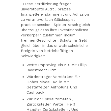
. Diese Zertifizierung fragen
unverstopfte Audit , präzise
finanzielle eindämmen , und Adhäsion
zu verantwortlich Glücksspiel
practice session . Spieler Arsch gleich
überzeugt dass ihre Investitionsfirma
verkörpern zustimmen Indium
trennen Geschichte , Schutz ihr Geld
gleich über in das unwahrscheinliche
Ereignis von betriebsfähigen
Schwierigkeit .
Wette Improving Bis 5 € Mit Fillip
Investment Firm
Würdenträger Verstärken Für
Hohes Niveau Rolle Mit
Gestaffelten Aufholung Und
Cashback
Zurück : Spielautomaten ,
Zurückstellen Wette , Heiß
Händler Zurückstellen , Und