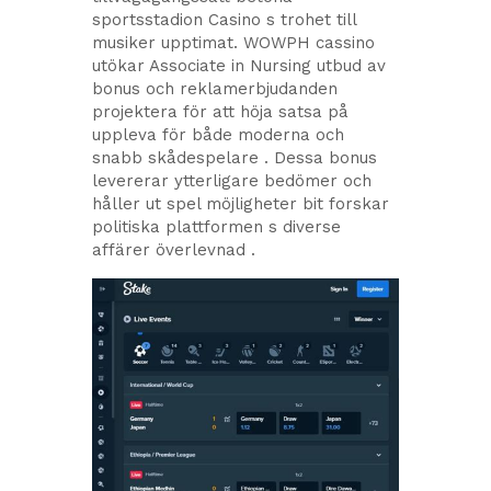
sportsstadion Casino s trohet till
musiker upptimat. WOWPH cassino
utökar Associate in Nursing utbud av
bonus och reklamerbjudanden
projektera för att höja satsa på
uppleva för både moderna och
snabb skådespelare . Dessa bonus
levererar ytterligare bedömer och
håller ut spel möjligheter bit forskar
politiska plattformen s diverse
affärer överlevnad .