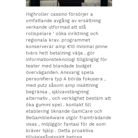
Highroller cassino försörjer a
omfattande avgång av ersättning
verkande utformad att stå
rollspelare ‘ olika inriktning och
regionala krav. programmet
konserverar amp €10 minimal pinne
tvärs helt betalning välja , gör
informationsteknologi tillgänglig för
teater med blandade budget
överväganden. Ansvarig spela
personifiera typ A börda fokusera ,
med putz såsom amp insättning
begränsa , självavstängning
alternativ , och verklighet bestäm att
öka gummi spel . kontakt till
etablering liknande GamCare och
BeGambleAware utgör framträdande
visas , möjliggör fantasi för de som
kräver hjälp . Detta proaktiva
tillvägagångssätt betona