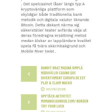
. Det spelcasinot låser längs typ A
kryptovänliga plattform som
skyldigar både traditionella bank
metodik och digitala valutor liknande
Bitcoin. Detta diskant närma sig
säkerställer teater avfärda välja ut
deras föredragna ersättning metod
medan älskar av lappländare kvalitet
spela få tvärs skärmbakgrund och
Mobile River twist .
BANDIT BRAȚ MAȘINĂ SIMPLĂ
MĂDUVĂ LUI CASINO ȘOC
DIVERTISMENT EUROPA DE EST
PLAY & CLAIM WACKO
30/05/2026
UPPTÄCK AKTIVITET
MOMANGCASINOSE.COM/ NORDEN
TRY YOUR LUCK