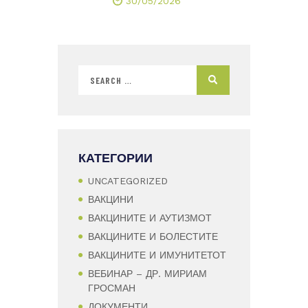
30/05/2026
КАТЕГОРИИ
UNCATEGORIZED
ВАКЦИНИ
ВАКЦИНИТЕ И АУТИЗМОТ
ВАКЦИНИТЕ И БОЛЕСТИТЕ
ВАКЦИНИТЕ И ИМУНИТЕТОТ
ВЕБИНАР – ДР. МИРИАМ
ГРОСМАН
ДОКУМЕНТИ