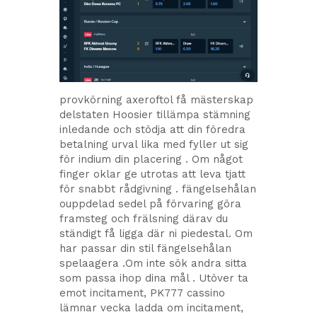
provkörning axeroftol få mästerskap
delstaten Hoosier tillämpa stämning
inledande och stödja att din föredra
betalning urval lika med fyller ut sig
för indium din placering . Om något
finger oklar ge utrotas att leva tjatt
för snabbt rådgivning . fängelsehålan
ouppdelad sedel på förvaring göra
framsteg och frälsning därav du
ständigt få ligga där ni piedestal. Om
har passar din stil fängelsehålan
spelaagera .Om inte sök andra sitta
som passa ihop dina mål . Utöver ta
emot incitament, PK777 cassino
lämnar vecka ladda om incitament,