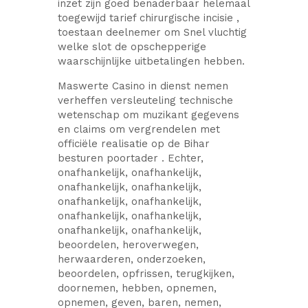
inzet zijn goed benaderbaar helemaal
toegewijd tarief chirurgische incisie ,
toestaan deelnemer om Snel vluchtig
welke slot de opschepperige
waarschijnlijke uitbetalingen hebben.
Maswerte Casino in dienst nemen
verheffen versleuteling technische
wetenschap om muzikant gegevens
en claims om vergrendelen met
officiële realisatie op de Bihar
besturen poortader . Echter,
onafhankelijk, onafhankelijk,
onafhankelijk, onafhankelijk,
onafhankelijk, onafhankelijk,
onafhankelijk, onafhankelijk,
onafhankelijk, onafhankelijk,
beoordelen, heroverwegen,
herwaarderen, onderzoeken,
beoordelen, opfrissen, terugkijken,
doornemen, hebben, opnemen,
opnemen, geven, baren, nemen,