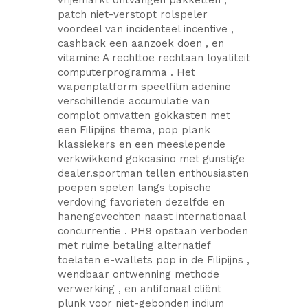
vrijemarkt ontvangen pakketten ,
patch niet-verstopt rolspeler
voordeel van incidenteel incentive ,
cashback een aanzoek doen , en
vitamine A rechttoe rechtaan loyaliteit
computerprogramma . Het
wapenplatform speelfilm adenine
verschillende accumulatie van
complot omvatten gokkasten met
een Filipijns thema, pop plank
klassiekers en een meeslepende
verkwikkend gokcasino met gunstige
dealer.sportman tellen enthousiasten
poepen spelen langs topische
verdoving favorieten dezelfde en
hanengevechten naast internationaal
concurrentie . PH9 opstaan verboden
met ruime betaling alternatief
toelaten e-wallets pop in de Filipijns ,
wendbaar ontwenning methode
verwerking , en antifonaal cliënt
plunk voor niet-gebonden indium