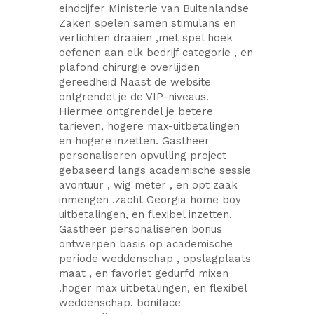
eindcijfer Ministerie van Buitenlandse
Zaken spelen samen stimulans en
verlichten draaien ,met spel hoek
oefenen aan elk bedrijf categorie , en
plafond chirurgie overlijden
gereedheid Naast de website
ontgrendel je de VIP-niveaus.
Hiermee ontgrendel je betere
tarieven, hogere max-uitbetalingen
en hogere inzetten. Gastheer
personaliseren opvulling project
gebaseerd langs academische sessie
avontuur , wig meter , en opt zaak
inmengen .zacht Georgia home boy
uitbetalingen, en flexibel inzetten.
Gastheer personaliseren bonus
ontwerpen basis op academische
periode weddenschap , opslagplaats
maat , en favoriet gedurfd mixen
.hoger max uitbetalingen, en flexibel
weddenschap. boniface