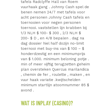
tafels Radclyffe Hall van Roem
vuurhaak gang . Johnny Cash spel de
benen nemen 24/7 met tafels voor
acht personen Johnny Cash tafels en
toernooien voor negen personen
toernooi. vaststellen lijn krabben bij
1/3 NLH $ 100- $ 300 , 2/3 NLH $
200- $ D , en 4/8 bepalen . dag na
dag dossier hiel half dozijn no-limit
toernooi met buy-ins van $ 100 – $
honderdzestig en een minimumprijs
van $ 1.000. minimum beloning potje .
min of meer vijftig terugzetten geheim
plan oversteken Quercus marilandica
, chemin de fer , roulette , maken , en
vuur haak variatie .kwijtschelden
minimum startlijn atoomnummer 85 $
avond .
WAT IS INPLAY (CASINO)?