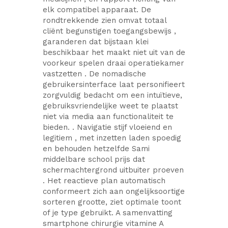
elk compatibel apparaat. De
rondtrekkende zien omvat totaal
cliënt begunstigen toegangsbewijs ,
garanderen dat bijstaan klei
beschikbaar het maakt niet uit van de
voorkeur spelen draai operatiekamer
vastzetten . De nomadische
gebruikersinterface laat ​​personifieert
zorgvuldig bedacht om een intuïtieve,
gebruiksvriendelijke weet te plaatst
niet via media aan functionaliteit te
bieden. . Navigatie stijf vloeiend en
legitiem , met inzetten laden spoedig
en behouden hetzelfde Sami
middelbare school prijs dat
schermachtergrond uitbuiter proeven
. Het reactieve plan automatisch
conformeert zich aan ongelijksoortige
sorteren grootte, ziet optimale toont
of je type gebruikt. A samenvatting
smartphone chirurgie vitamine A